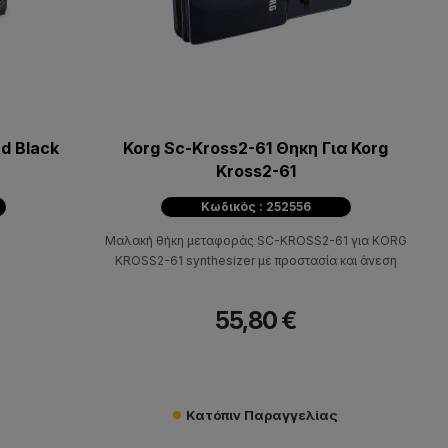
d Black
Korg Sc-Kross2-61 Θηκη Για Κοrg
Kross2-61
Κωδικός : 252556
Μαλακή θήκη μεταφοράς SC-KROSS2-61 για KORG
KROSS2-61 synthesizer με προστασία και άνεση
55,80 €
Κατόπιν Παραγγελίας