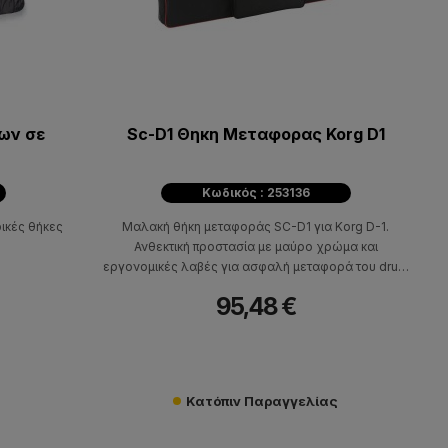
ρων σε
Sc-D1 Θηκη Μεταφορας Korg D1
Κωδικός : 253136
ικές θήκες
Μαλακή θήκη μεταφοράς SC-D1 για Korg D-1.
Ανθεκτική προστασία με μαύρο χρώμα και
εργονομικές λαβές για ασφαλή μεταφορά του drum
machine.
95,48 €
Κατόπιν Παραγγελίας