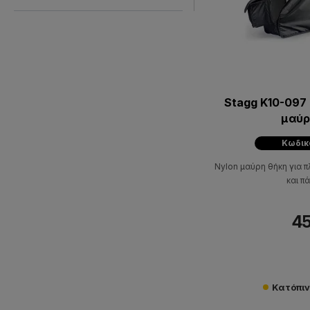
Stagg K10-097
μαύρ
Κωδικ
Nylon μαύρη θήκη για π
και π
45
Κατόπι