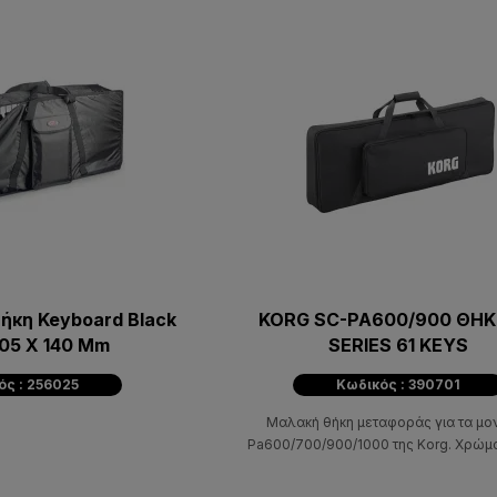
Θήκη Keyboard Black
KORG SC-PA600/900 ΘΗΚ
305 X 140 Mm
SERIES 61 KEYS
ός : 256025
Κωδικός : 390701
Μαλακή θήκη μεταφοράς για τα μο
Pa600/700/900/1000 της Korg. Χρώμ