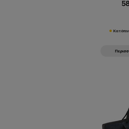
58
Κατόπι
Περισ