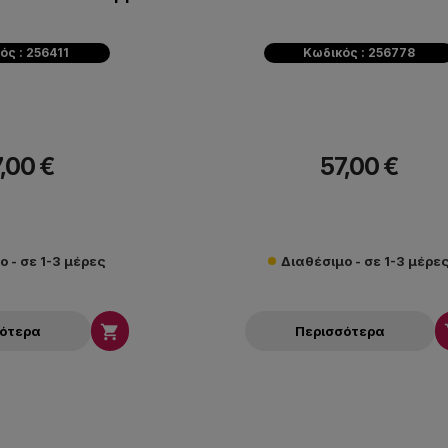
ός : 256411
Κωδικός : 256778
,00 €
57,00 €
ο - σε 1-3 μέρες
Διαθέσιμο - σε 1-3 μέρε

σότερα
Περισσότερα