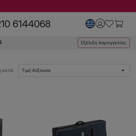
210 6144068
S
Εξέλιξη παραγγελίας

 κατά:
Τιμή Αύξουσα