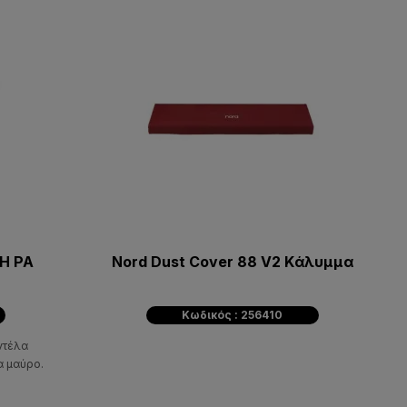
Η PA
Nord Dust Cover 88 V2 Kάλυμμα
Κωδικός : 256410
ντέλα
α μαύρο.