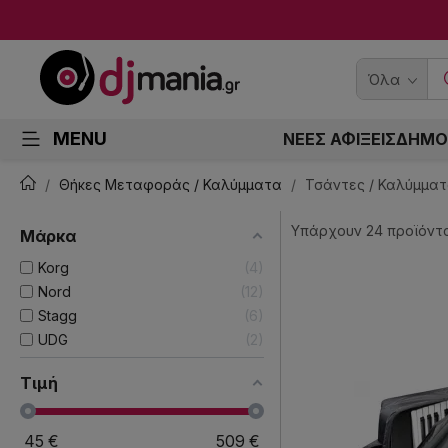
Όλα
MENU
ΝΕΕΣ ΑΦΙΞΕΙΣ
ΔΗΜΟ
Θήκες Μεταφοράς / Καλύμματα
Τσάντες / Καλύμματ
Υπάρχουν 24 προϊόντα
Μάρκα
Korg
4
Nord
12
Stagg
6
UDG
2
Τιμή
45
€
509
€