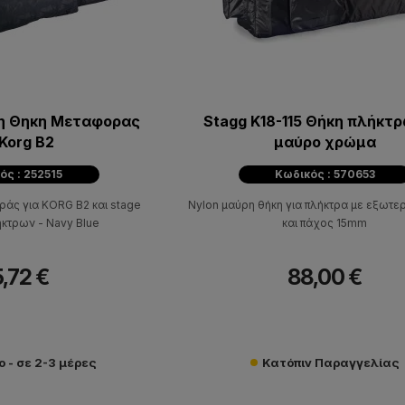
η Θηκη Μεταφορας
Stagg K18-115 Θήκη πλήκτ
 Korg B2
μαύρο χρώμα
ός : 252515
Κωδικός : 570653
άς για KORG B2 και stage
Nylon μαύρη θήκη για πλήκτρα με εξωτερ
ήκτρων - Navy Blue
και πάχος 15mm
,72 €
88,00 €
 - σε 2-3 μέρες
Κατόπιν Παραγγελίας