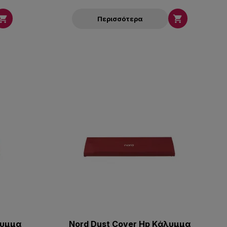


Περισσότερα
λυμμα
Nord Dust Cover Hp Kάλυμμα