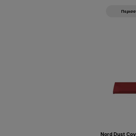
Περισ
Nord Dust Co