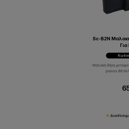
Sc-B2N Μαλακ
Για
Κωδικ
Μαλακή θήκη μεταφορ
pianos 88 πλ
65
Διαθέσιμο