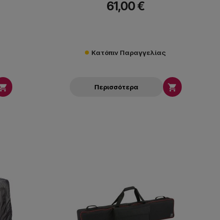
61,00 €
Κατόπιν Παραγγελίας


Περισσότερα