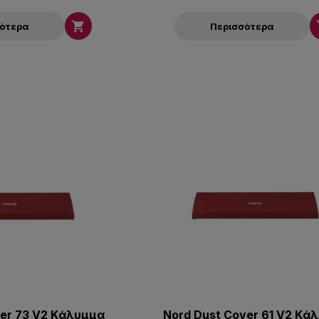

σότερα
Περισσότερα
ver 73 V2 Kάλυμμα
Nord Dust Cover 61 V2 Kά