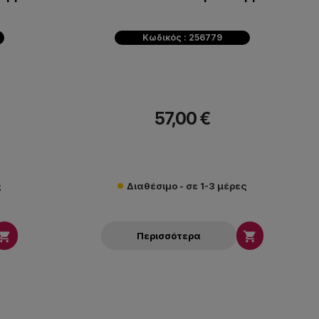
Κωδικός : 256779
57,00 €
ς
Διαθέσιμο - σε 1-3 μέρες


Περισσότερα