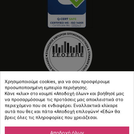
Χρησιμοποιούμε cookies, για να σου προσφέρουμε
προσωποποιημένη εμπειρία περιήγησης.
Κάνε «κλικ» στο κουμπί «Αποδοχή όλων» και βοήθησέ μας
να προσαρμόσουμε τις προτάσεις μας αποκλειστικά στο
περιεχόμενο που σε ενδιαφέρει. Εναλλακτικά κλίκαρε
αυτά που θες και πάτα «Αποδοχή επιλογών»! «
Εδώ
» θα
Copyright © Djmania 2026 / Οι τιμές περιλαμβάνουν
βρεις όλες τις πληροφορίες που χρειάζεσαι.
ΦΠΑ 24% εκτός και αν αναγράφεται διαφορετικά.
Αποδοχή όλων