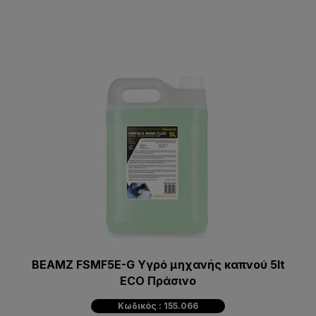
BEAMZ FSMF5E-G Υγρό μηχανής καπνού 5lt
ECO Πράσινο
Κωδικός : 155.066