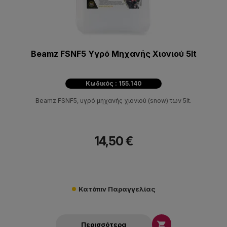
Beamz FSNF5 Υγρό Mηχανής Χιονιού 5lt
Κωδικός : 155.140
Beamz FSNF5, υγρό μηχανής χιονιού (snow) των 5lt.
14,50 €
Κατόπιν Παραγγελίας

Περισσότερα