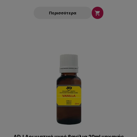

Περισσότερα
ADJ Αρωματικό υγρό βανίλια 20ml μηχανής