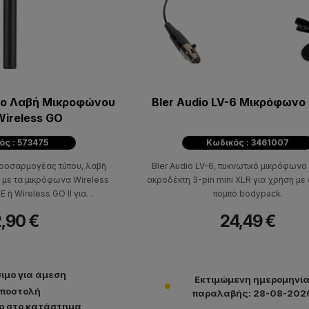
 Go Λαβή Mικροφώνου
Bler Audio LV-6 Μικρόφωνο
Wireless GO
ός : 573475
Κωδικός : 3461007
προσαρμογέας τύπου, λαβή
Bler Audio LV-6, πυκνωτικό μικρόφωνο
 με τα μικρόφωνα Wireless
ακροδέκτη 3-pin mini XLR για χρήση μ
E ή Wireless GO II για
πομπό bodypack.
κές παρουσιάσεις.
,90 €
24,49 €
ιμο για άμεση
Εκτιμώμενη ημερομηνί
ποστολή
παραλαβής: 28-08-202
ο στο κατάστημα