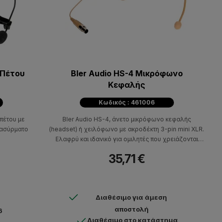
 Πέτου
Bler Audio HS-4 Μικρόφωνο
Κεφαλής
Κωδικός : 461006
 πέτου με
Bler Audio HS-4, άνετο μικρόφωνο κεφαλής
ε ασύρματο
(headset) ή χειλόφωνο με ακροδέκτη 3-pin mini XLR.
Ελαφρύ και ιδανικό για ομιλητές που χρειάζονται
ελευθερία κινήσεων.
35,71 €
Διαθέσιμο για άμεση
α
αποστολή
6
Διαθέσιμο στο κατάστημα