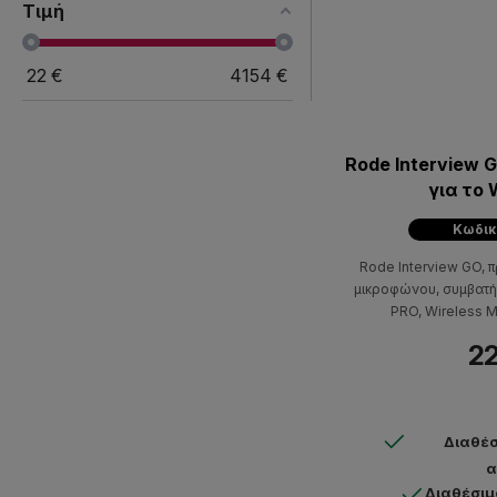
Τιμή
22
€
4154
€
Rode Interview
για το 
Κωδικ
Rode Interview GO, 
μικροφώνου, συμβατή
PRO, Wireless M
επαγγελματι
22
Διαθέσ
α
Διαθέσιμ