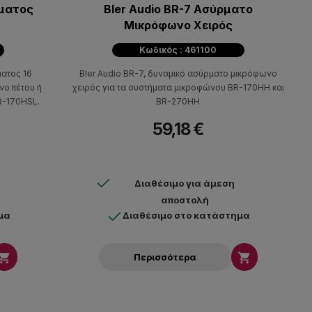
ώματος
Bler Audio BR-7 Ασύρματο
Μικρόφωνο Χειρός
Κωδικός : 461100
ματος 16
Bler Audio BR-7, δυναμικό ασύρματο μικρόφωνο
νο πέτου ή
χειρός για τα συστήματα μικροφώνου BR-170HH και
R-170HSL.
BR-270HH
59,18 €
Διαθέσιμο για άμεση
αποστολή
μα
Διαθέσιμο στο κατάστημα


Περισσότερα