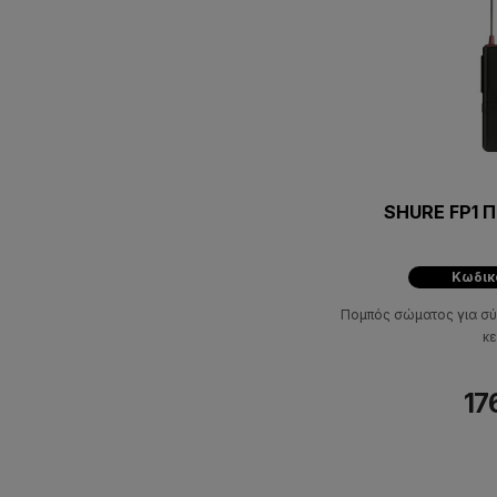
SHURE FP1 
Κωδικό
Πομπός σώματος για σύ
κ
17