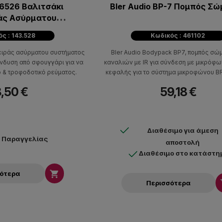
6526 Βαλιτσάκι
Bler Audio BP-7 Πομπός Σ
ς Ασύρματου
τήματος
ς : 143.528
Κωδικός : 461102
ειράς ασύρματου συστήματος
Bler Audio Bodypack BP7, πομπός σώ
ένδυση από σφουγγάρι για να
καναλιών με IR για σύνδεση με μικρόφω
ό & τροφοδοτικό ρεύματος.
κεφαλής για το σύστημα μικροφώνου B
,50 €
59,18 €
Διαθέσιμο για άμεση
ν Παραγγελίας
αποστολή
Διαθέσιμο στο κατάστη

σότερα
Περισσότερα