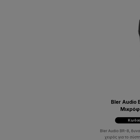
Bler Audio
Μικρόφ
Κωδικ
Bler Audio BR-8, δυ
χειρός για το σύσ