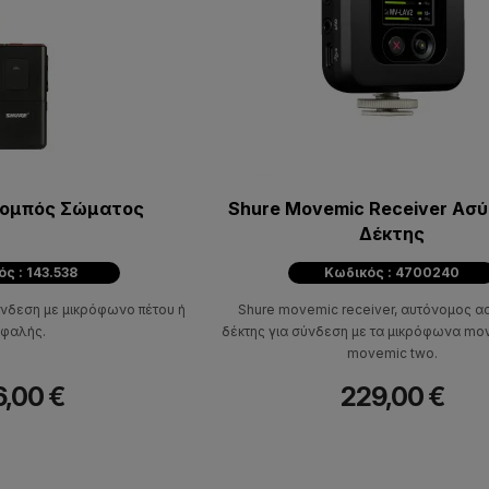
Πομπός Σώματος
Shure Movemic Receiver Ασ
Δέκτης
ς : 143.538
Κωδικός : 4700240
νδεση με μικρόφωνο πέτου ή
Shure movemic receiver, αυτόνομος 
εφαλής.
δέκτης για σύνδεση με τα μικρόφωνα mo
movemic two.
6,00 €
229,00 €