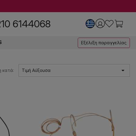
210 6144068
S
Εξέλιξη παραγγελίας

 κατά:
Τιμή Αύξουσα