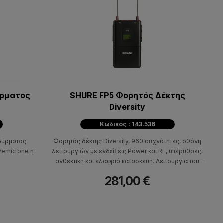
ύρματος
SHURE FP5 Φορητός Δέκτης
Diversity
Κωδικός : 143.536
ασύρματος
Φορητός δέκτης Diversity, 960 συχνότητες, οθόνη
vemic one ή
λειτουργιών με ενδείξεις Power και RF, υπέρυθρες,
ανθεκτική και ελαφριά κατασκευή. Λειτουργία του
δέκτη με 2 μπαταρίες ΑΑ.
281,00 €