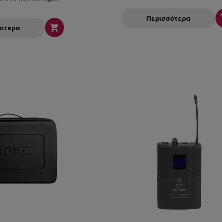
Περισσότερα

σότερα