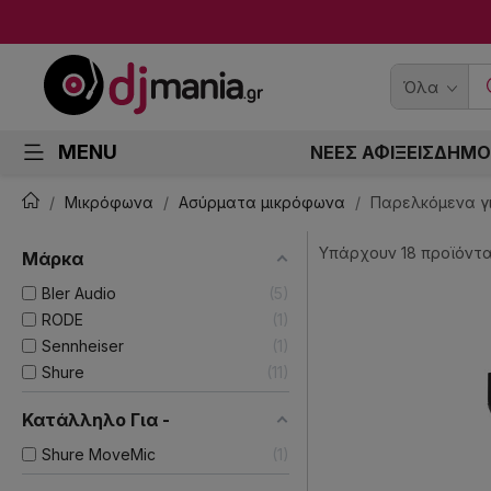
Όλα
MENU
ΝΕΕΣ ΑΦΙΞΕΙΣ
ΔΗΜΟ
Μικρόφωνα
Ασύρματα μικρόφωνα
Παρελκόμενα γ
Υπάρχουν 18 προϊόντα
Μάρκα
Bler Audio
5
RODE
1
Sennheiser
1
Shure
11
Κατάλληλο Για -
Shure MoveMic
1