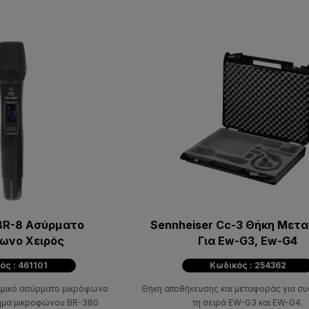
 BR-8 Ασύρματο
Sennheiser Cc-3 Θήκη Μετ
ωνο Χειρός
Για Ew-G3, Ew-G4
ός : 461101
Κωδικός : 254362
ναμικό ασύρματο μικρόφωνο
Θήκη αποθήκευσης και μεταφοράς για συ
τημα μικροφώνου BR-380
τη σειρά EW-G3 και EW-G4.