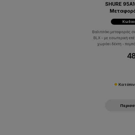
SHURE 95A1
Μεταφορά
Συσ
Κωδικό
Βαλιτσάκι μεταφοράς σ
BLX - με εσωτερική επ
χωράει δέκτη - πομπ
48
Κατόπι
Περισ