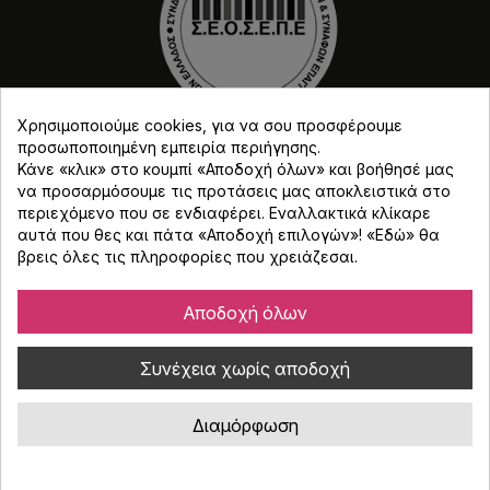
Χρησιμοποιούμε cookies, για να σου προσφέρουμε
προσωποποιημένη εμπειρία περιήγησης.
Κάνε «κλικ» στο κουμπί «Αποδοχή όλων» και βοήθησέ μας
να προσαρμόσουμε τις προτάσεις μας αποκλειστικά στο
περιεχόμενο που σε ενδιαφέρει. Εναλλακτικά κλίκαρε
αυτά που θες και πάτα «Αποδοχή επιλογών»! «
Εδώ
» θα
Copyright © Djmania 2026 / Οι τιμές περιλαμβάνουν
βρεις όλες τις πληροφορίες που χρειάζεσαι.
ΦΠΑ 24% εκτός και αν αναγράφεται διαφορετικά.
Αποδοχή όλων
Συνέχεια χωρίς αποδοχή
Διαμόρφωση
Κατασκευή eshop