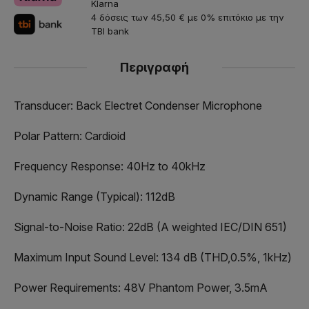
Klarna
4 δόσεις των 45,50 € με 0% επιτόκιο με την
TBI bank
Περιγραφή
Transducer: Back Electret Condenser Microphone
Polar Pattern: Cardioid
Frequency Response: 40Hz to 40kHz
Dynamic Range (Typical): 112dB
Signal-to-Noise Ratio: 22dB (A weighted IEC/DIN 651)
Maximum Input Sound Level: 134 dB (THD,0.5%, 1kHz)
Power Requirements: 48V Phantom Power, 3.5mA