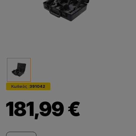
Κωδικός :
391042
181,99 €