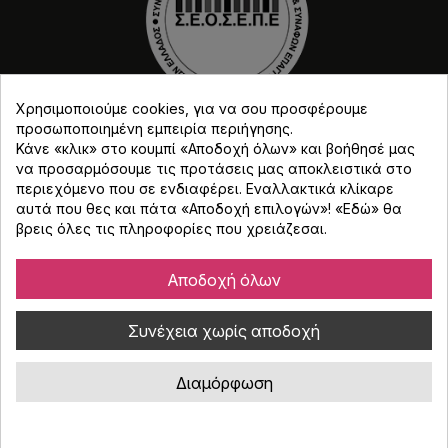
Χρησιμοποιούμε cookies, για να σου προσφέρουμε
προσωποποιημένη εμπειρία περιήγησης.
Κάνε «κλικ» στο κουμπί «Αποδοχή όλων» και βοήθησέ μας
να προσαρμόσουμε τις προτάσεις μας αποκλειστικά στο
περιεχόμενο που σε ενδιαφέρει. Εναλλακτικά κλίκαρε
αυτά που θες και πάτα «Αποδοχή επιλογών»! «
Εδώ
» θα
Copyright © Djmania 2026 / Οι τιμές περιλαμβάνουν
βρεις όλες τις πληροφορίες που χρειάζεσαι.
ΦΠΑ 24% εκτός και αν αναγράφεται διαφορετικά.
Αποδοχή όλων
Συνέχεια χωρίς αποδοχή
Διαμόρφωση
Κατασκευή eshop