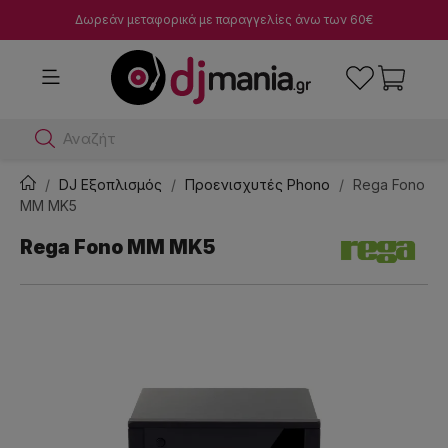
Δωρεάν μεταφορικά με παραγγελίες άνω των 60€
Αναζήτησε dj
DJ Εξοπλισμός
Προενισχυτές Phono
Rega Fono
MM MK5
Rega Fono MM MK5