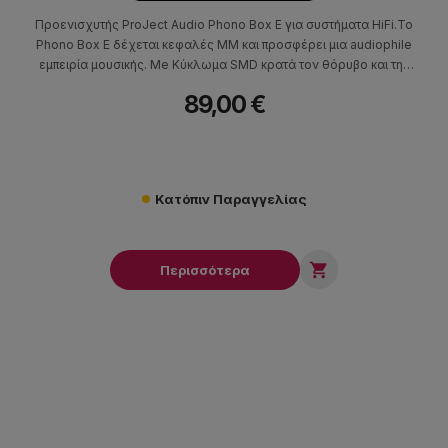
Προενισχυτής ProJect Audio Phono Box Ε για συστήματα HiFi.Το
Phono Box Ε δέχεται κεφαλές MM και προσφέρει μια audiophile
εμπειρία μουσικής. Me Κύκλωμα SMD κρατά τον θόρυβο και την
παραμόρφωση σε χαμηλό επίπεδο. Οι Υποδοχές εισόδου και
89,00 €
εξόδου είναι επίχρυσες για τη διατήρηση της ποιότητας. Το
Phono Box Ε μπορεί να συνδεθεί εύκολα σε μια γραμμή εισόδου
του ενισχυτή σας.
Κατόπιν Παραγγελίας

Περισσότερα