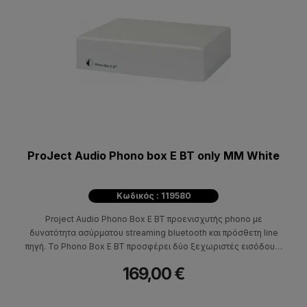
ProJect Audio Phono box E BT only MM White
Κωδικός : 119580
Project Audio Phono Box E BT προενισχυτής phono με
δυνατότητα ασύρματου streaming bluetooth και πρόσθετη line
πηγή. Το Phono Box E BT προσφέρει δύο ξεχωριστές εισόδους,
μία είσοδο phono και μία είσοδο line, καθώς και δύο ξεχωριστές
169,00 €
εξόδους. Μπορεί να χρησιμοποιηθεί ως συνηθισμένο phono
stage MM που συνδέεται με οποιονδήποτε ενισχυτή hifi μέσω
της εξόδου line (jack 3,5 mm) ή μπορεί να χρησιμοποιηθεί ως