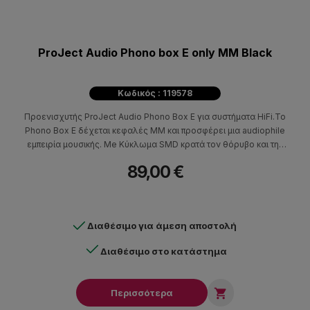
ProJect Audio Phono box E only MM Black
Κωδικός : 119578
Προενισχυτής ProJect Audio Phono Box Ε για συστήματα HiFi.Το
Phono Box Ε δέχεται κεφαλές MM και προσφέρει μια audiophile
εμπειρία μουσικής. Me Κύκλωμα SMD κρατά τον θόρυβο και την
παραμόρφωση σε χαμηλό επίπεδο. Οι Υποδοχές εισόδου και
89,00 €
εξόδου είναι επίχρυσες για τη διατήρηση της ποιότητας. Το
Phono Box Ε μπορεί να συνδεθεί εύκολα σε μια γραμμή εισόδου
του ενισχυτή σας.
Διαθέσιμο για άμεση αποστολή
Διαθέσιμο στο κατάστημα

Περισσότερα