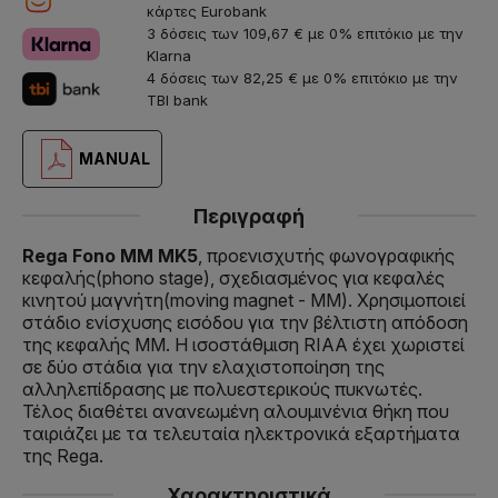
κάρτες Eurobank
3 δόσεις των 109,67 € με 0% επιτόκιο με την
Klarna
4 δόσεις των 82,25 € με 0% επιτόκιο με την
TBI bank
MANUAL
Περιγραφή
Rega Fono MM MK5
, προενισχυτής φωνογραφικής
κεφαλής(phono stage), σχεδιασμένος για κεφαλές
κινητού μαγνήτη(moving magnet - MM). Χρησιμοποιεί
στάδιο ενίσχυσης εισόδου για την βέλτιστη απόδοση
της κεφαλής MM. Η ισοστάθμιση RIAA έχει χωριστεί
σε δύο στάδια για την ελαχιστοποίηση της
αλληλεπίδρασης με πολυεστερικούς πυκνωτές.
Τέλος διαθέτει ανανεωμένη αλουμινένια θήκη που
ταιριάζει με τα τελευταία ηλεκτρονικά εξαρτήματα
της Rega.
Χαρακτηριστικά