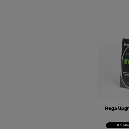
Rega Upgr
Κωδικ