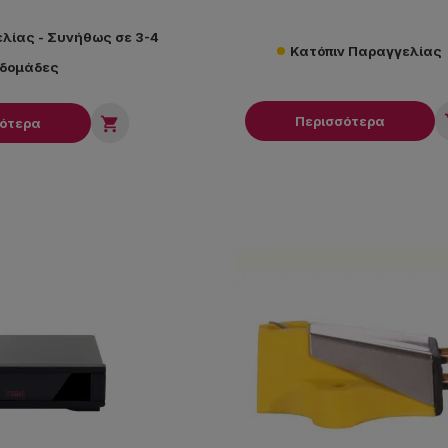
λίας - Συνήθως σε 3-4
Κατόπιν Παραγγελίας
βδομάδες
Περισσότερα

σότερα