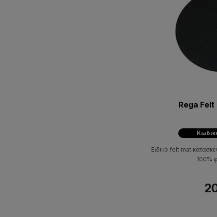
Rega Felt
Κωδικ
Ειδικό felt mat κατασ
100% φ
20