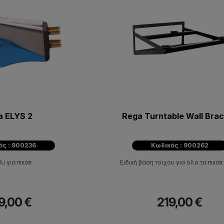
a ELYS 2
Rega Turntable Wall Bra
ός : 900236
Κωδικός : 900262
ί για πικάπ
Ειδική βάση τοίχου για όλα τα πικά
9,00 €
219,00 €