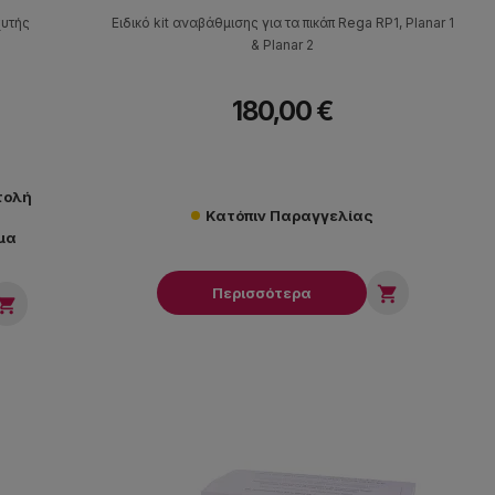
χυτής
Ειδικό kit αναβάθμισης για τα πικάπ Rega RP1, Planar 1
& Planar 2
180,00 €
τολή
Κατόπιν Παραγγελίας
μα

Περισσότερα
