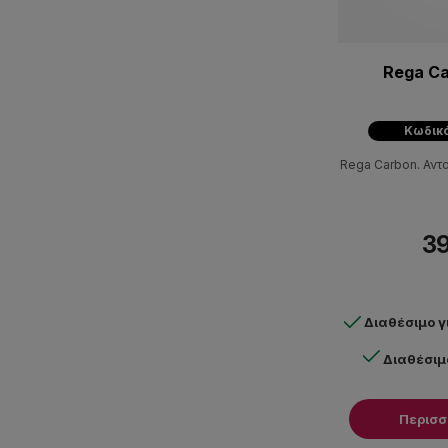
Rega Ca
Κωδικό
Rega Carbon. Αντα
39
Διαθέσιμο 
Διαθέσιμ
Περισ