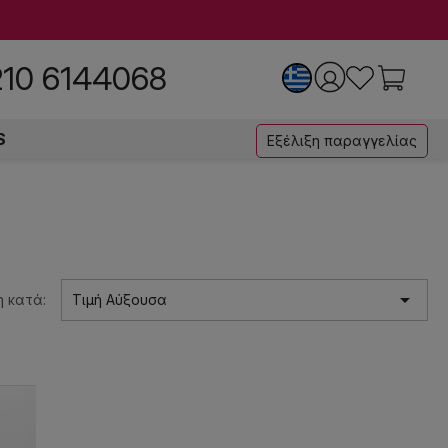
210 6144068
S
Εξέλιξη παραγγελίας

 κατά:
Τιμή Αύξουσα