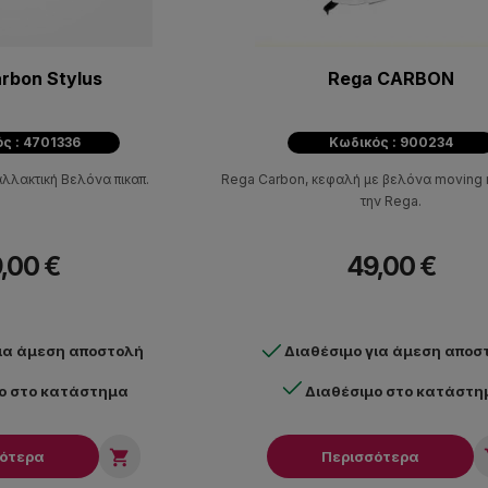
rbon Stylus
Rega CARBON
ς : 4701336
Κωδικός : 900234
λλακτική Βελόνα πικαπ.
Rega Carbon, κεφαλή με βελόνα moving
την Rega.
,00 €
49,00 €
για άμεση αποστολή
Διαθέσιμο για άμεση αποσ
ο στο κατάστημα
Διαθέσιμο στο κατάστη

σότερα
Περισσότερα