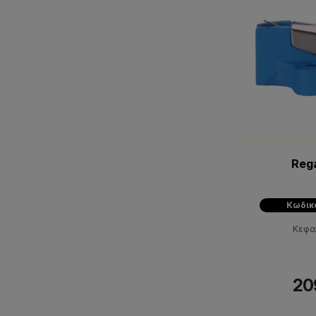
Reg
Κωδικ
Κεφαλ
20