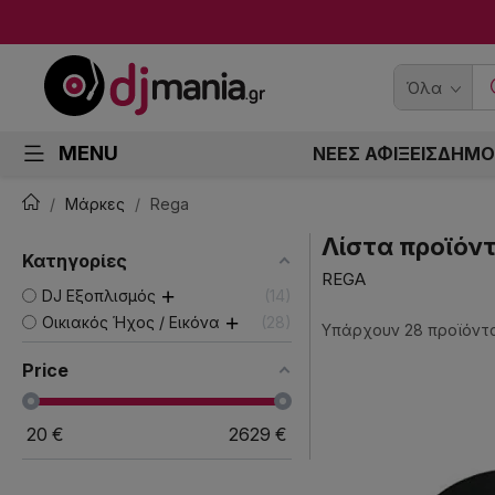
Όλα
MENU
ΝΕΕΣ ΑΦΙΞΕΙΣ
ΔΗΜΟ
Μάρκες
Rega
Λίστα προϊόν
Κατηγορίες
REGA
DJ Εξοπλισμός
14
Οικιακός Ήχος / Εικόνα
28
Υπάρχουν 28 προϊόντα
Price
20
€
2629
€