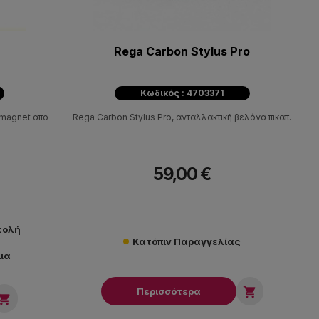
Rega Carbon Stylus Pro
Κωδικός : 4703371
 magnet απο
Rega Carbon Stylus Pro, ανταλλακτική βελόνα πικαπ.
59,00 €
τολή
Κατόπιν Παραγγελίας
μα

Περισσότερα
