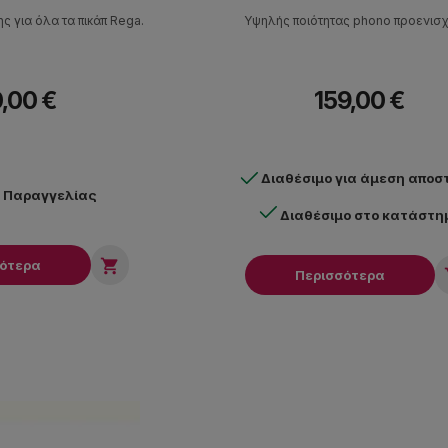
ς για όλα τα πικάπ Rega.
Υψηλής ποιότητας phono προενισ
,00 €
159,00 €
Διαθέσιμο για άμεση αποσ
ν Παραγγελίας
Διαθέσιμο στο κατάστη

σότερα
Περισσότερα