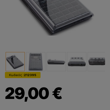
Κωδικός :
212395
29,00 €