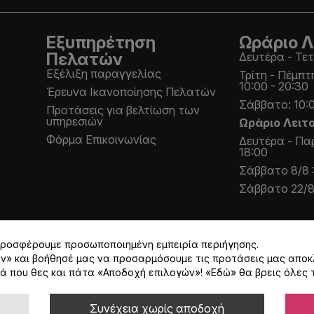
Εξυπηρέτηση
Ωράριο Λ
Πελατών
Δευτέρα - Τετ
Εξέλιξη παραγγελίας
Τρίτη - Πέμπτ
10:00 - 20:30
Έρευνα Ικανοποίησης Πελατών
Σάββατο: 10:0
Προτάσεις για βελτίωση των
υπηρεσιών
Ωράριο Λειτ
Φόρμα Επικοινωνίας
Δευτέρα - Παρ
18:00
Σάββατο 8/8 :
Σάββατο 22/8 
 προσφέρουμε προσωποποιημένη εμπειρία περιήγησης.
ων» και βοήθησέ μας να προσαρμόσουμε τις προτάσεις μας αποκ
ά που θες και πάτα «Αποδοχή επιλογών»! «
Εδώ
» θα βρεις όλες 
Α 24% εκτός και αν αναγράφεται διαφορετικά.
Συνέχεια χωρίς αποδοχή