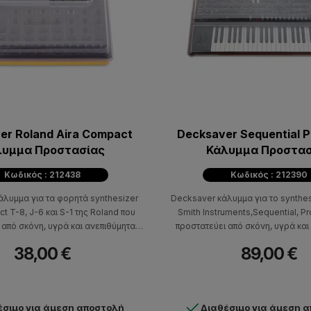
er Roland Aira Compact
Decksaver Sequential 
λυμμα Προστασίας
Κάλυμμα Προστασ
Κωδικός : 212438
Κωδικός : 212390
άλυμμα για τα φορητά synthesizer
Decksaver κάλυμμα για το synthes
t T-8, J-6 και S-1 της Roland που
Smith Instruments,Sequential, P
 από σκόνη, υγρά και ανεπιθύμητα
προστατεύει από σκόνη, υγρά και
χτυπήματα.
χτυπήματα
38,00 €
89,00 €
έσιμο για άμεση αποστολή
Διαθέσιμο για άμεση 