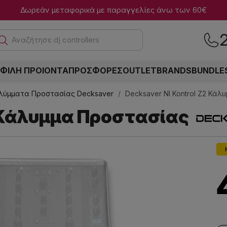
Δωρεάν μεταφορικά με παραγγελίες άνω των 60€
Ανα
ΦΙΛΗ ΠΡΟΙΟΝΤΑ
ΠΡΟΣΦΟΡΕΣ
OUTLET
BRANDS
BUNDLE
λύμματα Προστασίας Decksaver
Decksaver NI Kontrol Z2 Κά
2 Κάλυμμα Προστασίας