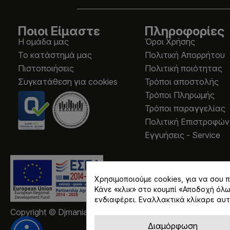
Ποιοι Είμαστε
Πληροφορίες
Η ομάδα μας
Όροι Χρήσης
Το κατάστημά μας
Πολιτική Απορρήτου
Πιστοποιήσεις
Πολιτική ποιότητας
Συγκατάθεση για cookies
Τρόποι αποστολής
Τρόποι Πληρωμής
Τρόποι παραγγελίας
Πολιτική Επιστροφών
Εγγυήσεις - Service
Χρησιμοποιούμε cookies, για να σου
Κάνε «κλικ» στο κουμπί «Αποδοχή όλ
ενδιαφέρει. Εναλλακτικά κλίκαρε αυτ
Copyright © Djmania 2026 / Οι τιμές περιλαμβάνουν ΦΠ
Διαμόρφωση