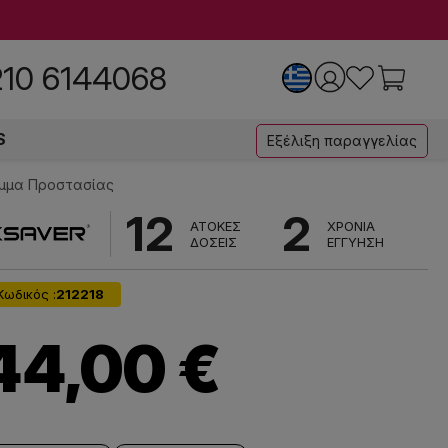
210 6144068
S
Εξέλιξη παραγγελίας
λυμμα Προστασίας
12
2
ΑΤΟΚΕΣ
ΧΡΟΝΙΑ
ΔΟΣΕΙΣ
ΕΓΓΥΗΣΗ
Κωδικός :
212218
44,00 €