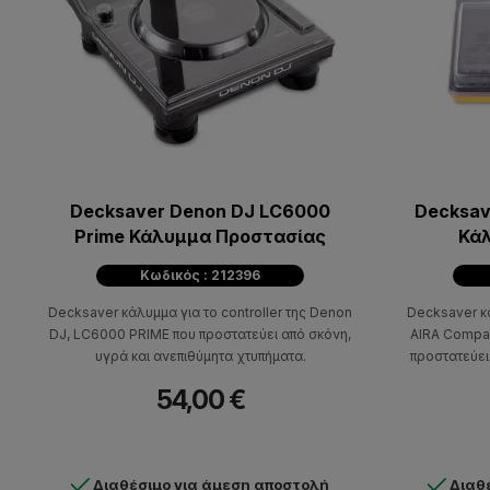
Decksaver Denon DJ LC6000
Decksav
Prime Κάλυμμα Προστασίας
Κά
Κωδικός : 212396
Decksaver κάλυμμα για το controller της Denon
Decksaver κ
DJ, LC6000 PRIME που προστατεύει από σκόνη,
AIRA Compac
υγρά και ανεπιθύμητα χτυπήματα.
προστατεύει
54,00 €
Διαθέσιμο για άμεση αποστολή
Διαθ