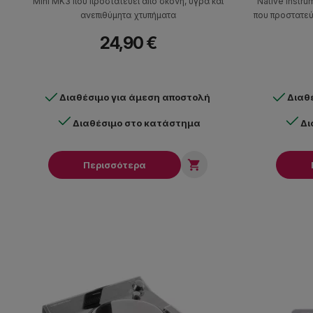
Mini MK3 που προστατεύει από σκόνη, υγρά και
Native Instr
ανεπιθύμητα χτυπήματα
που προστατεύ
24,90 €
Διαθέσιμο για άμεση αποστολή
Διαθ
Διαθέσιμο στο κατάστημα
Δι

Περισσότερα