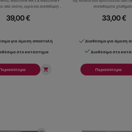
uments, Maschine MK3 & Maschine+
της Roland που προστατεύει από σ
ει από σκόνη, υγρά και ανεπιθύμητα
ανεπιθύμητα χτυπήματ
χτυπήματα.
39,00 €
33,00 €
έσιμο για άμεση αποστολή
Διαθέσιμο για άμεση 
αθέσιμο στο κατάστημα
Διαθέσιμο στο κατ

Περισσότερα
Περισσότερα