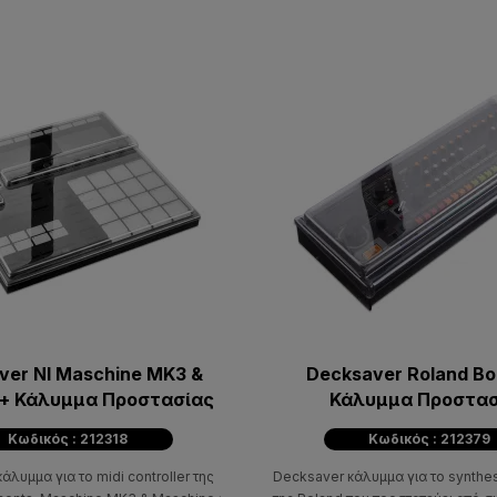
ver NI Maschine MK3 &
Decksaver Roland Bo
Machine+ Κάλυμμα Προστασίας
Κάλυμμα Προστασ
Κωδικός : 212318
Κωδικός : 212379
άλυμμα για το midi controller της
Decksaver κάλυμμα για το synthes