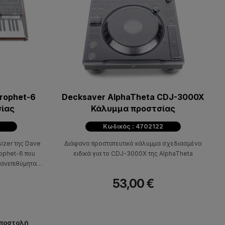
Prophet-6
Decksaver AlphaTheta CDJ-3000X
ίας
Κάλυμμα προστσίας
Κωδικός : 4702122
izer της Dave
Διάφανο προστατευτικό κάλυμμα σχεδιασμένο
rophet-6 που
ειδικά για το CDJ-3000X της AlphaTheta
 ανεπιθύμητα
53,00 €
αποστολή