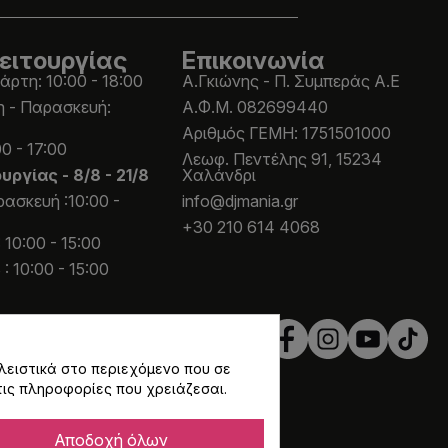
ειτουργίας
Επικοινωνία
άρτη: 10:00 - 18:00
Α.Γκιώνης - Π. Συμπεράς Α.Ε
η - Παρασκευή:
Α.Φ.Μ. 082699440
Aριθμός ΓΕΜΗ: 1751501000
0 - 17:00
Λεωφ. Πεντέλης 91, 15234
ουργίας -
8/8 - 21/8
Χαλάνδρι
ασκευή :10:00 -
info@djmania.gr
+30 210 614 4068
 10:00 - 15:00
: 10:00 - 15:00
λειστικά στο περιεχόμενο που σε
τις πληροφορίες που χρειάζεσαι.
Αποδοχή όλων