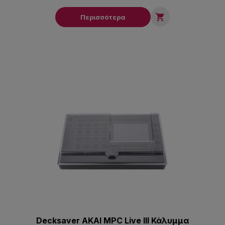

Περισσότερα
Decksaver AKAI MPC Live III Κάλυμμα