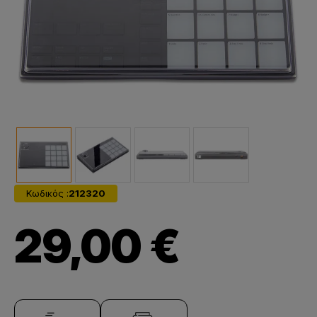
Κωδικός :
212320
29,00 €