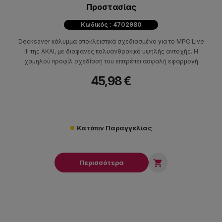
Προστασίας
Κωδικός : 4702980
Decksaver κάλυμμα αποκλειστικά σχεδιασμένο για το MPC Live
III της AKAI, με διαφανές πολυανθρακικό υψηλής αντοχής. Η
χαμηλού προφίλ σχεδίασή του επιτρέπει ασφαλή εφαρμογή
επάνω στη συσκευή χωρίς να προσθέτει περιττό όγκο.
45,98 €
Προστατεύει τα πιο ευαίσθητα σημεία του MPC Live III, όπως τα
pads, την οθόνη αφής, τους διακόπτες και τα knobs, ενώ
παράλληλα επιτρέπει και τη διέλευση των καλωδίων. Η slim
κατασκευή του το καθιστά κατάλληλο για χρήση σε studio
setups και μεταφορά μέσα σε συμβατές θήκες ή flight cases.
Κατόπιν Παραγγελίας

Περισσότερα