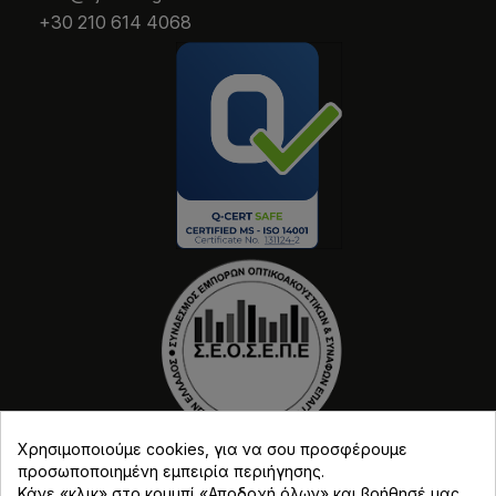
+30 210 614 4068
Χρησιμοποιούμε cookies, για να σου προσφέρουμε
προσωποποιημένη εμπειρία περιήγησης.
Κάνε «κλικ» στο κουμπί «Αποδοχή όλων» και βοήθησέ μας