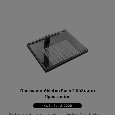
Decksaver Ableton Push 2 Κάλυμμα
Προστασίας
Κωδικός : 212228
Decksaver κάλυμμα για τo midi controller Push 2 της Ableton που