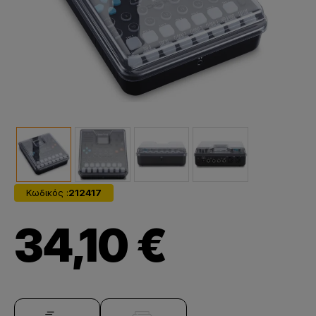
Κωδικός :
212417
34,10 €