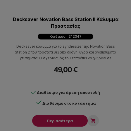
Decksaver Novation Bass Station II Κάλυμμα
Προστασίας
Κωδικός : 212347
Decksaver κάλυμμα για τo synthesizer της Novation Bass
Station 2 που προστατεύει από σκόνη, υγρά και ανεπιθύμητα
χτυπήματα. Ο σχεδιασμός του επιτρέπει να χωράει σε
flightcases και τσάντες πλάτης
49,00 €
Διαθέσιμο για άμεση αποστολή
Διαθέσιμο στο κατάστημα

Περισσότερα