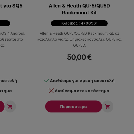
t για SQ5
Allen & Heath QU-5/QU5D
Rackmount Kit
Κωδικός : 4700961
 iOS ή Android,
Allen & Heath QU-5/QU-5D Rackmount Kit, κιτ
οθετείται στο
κατάλληλο για τις ψηφιακές κονσόλες QU-5 και
λας
QU-5D.
50,00 €
αποστολή
Διαθέσιμο για άμεση αποστολή
άστημα
Διαθέσιμο στο κατάστημα


Περισσότερα