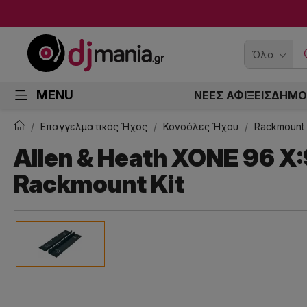
Όλα
MENU
ΝΕΕΣ ΑΦΙΞΕΙΣ
ΔΗΜΟ
Επαγγελματικός Ήχος
Κονσόλες Ήχου
Rackmount 
Allen & Heath XONE 96 X
Rackmount Kit