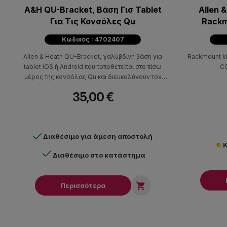
A&H QU-Bracket, Βάση Γισ Tablet
Allen 
Για Τις Κονσόλες Qu
Rackmount 
Κωδικός : 4702407
Allen & Heath QU-Bracket, χαλύβδινη βάση για
Rackmount ki
tablet iOS ή Android που τοποθετείται στο πίσω
CQ
μέρος της κονσόλας Qu και διευκολύνουν τον
έλεγχο μέσω της εφαρμογής Qu MixPad.
35,00 €
Διαθέσιμο για άμεση αποστολή
Κ
Διαθέσιμο στο κατάστημα

Περισσότερα