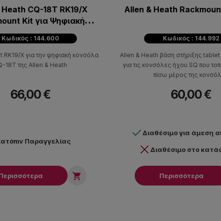
& Heath CQ-18T RK19/X
Allen & Heath Rackmoun
Kit για Ψηφιακή
Κονσόλα
Κωδικός : 144.600
Κωδικός : 144.992
t RK19/X για την ψηφιακή κονσόλα
Allen & Heath βάση στήριξης tablet
-18T της Αllen & Heath
για τις κονσόλες ήχου SQ που τοπ
πίσω μέρος της κονσό
66,00 €
60,00 €
Διαθέσιμο για άμεση 
ατόπιν Παραγγελίας
Διαθέσιμο στο κατ

Περισσότερα
Περισσότερα