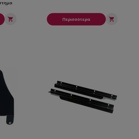
άστημα


Περισσότερα