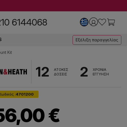
210 6144068
S
Εξέλιξη παραγγελίας
nt Kit
12
2
ΑΤΟΚΕΣ
ΧΡΟΝΙΑ
ΔΟΣΕΙΣ
ΕΓΓΥΗΣΗ
Κωδικός :
4701200
56,00 €