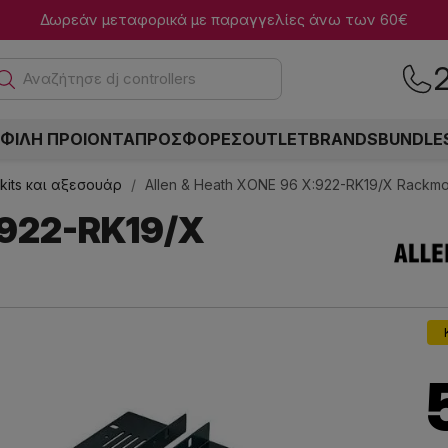
Δωρεάν μεταφορικά με παραγγελίες άνω των 60€
Ανα
ΦΙΛΗ ΠΡΟΙΟΝΤΑ
ΠΡΟΣΦΟΡΕΣ
OUTLET
BRANDS
BUNDLE
kits και αξεσουάρ
Allen & Heath XONE 96 X:922-RK19/X Rackmou
:922-RK19/X