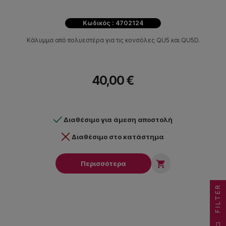
Κωδικός : 4702124
Κάλυμμα από πολυεστέρα για τις κονσόλες QU5 και QU5D.
40,00 €
Διαθέσιμο για άμεση αποστολή
Διαθέσιμο στο κατάστημα

Περισσότερα
FILTER