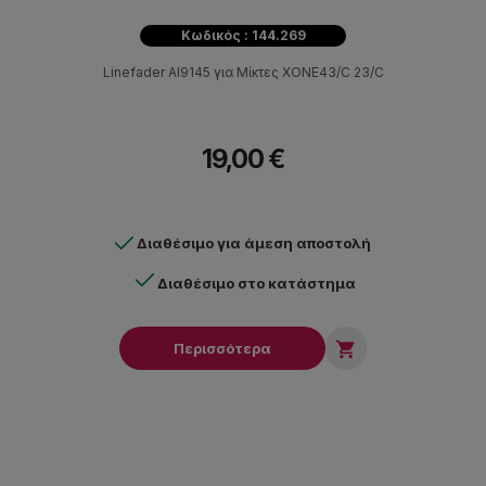
Κωδικός : 144.269
Linefader AI9145 για Μίκτες XONE43/C 23/C
19,00 €
Διαθέσιμο για άμεση αποστολή
Διαθέσιμο στο κατάστημα

Περισσότερα