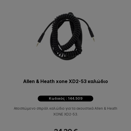
Allen & Heath xone XD2-53 καλώδιο
Κωδικός : 144.509
Αποσπώμενο σπιράλ καλώδιο για τα ακουστικά Allen & Heath
XONE XD2-53.