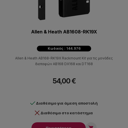
Allen & Heath AB1608-RK19X
Κωδικός : 144.976
Allen & Heath AB168-RK19X Rackmount Kit για τις μονάδες
διεπαφών AB168 DX168 και DT168
54,00 €
Διαθέσιμο για άμεση αποστολή
Διαθέσιμο στο κατάστημα
Περισσότερα