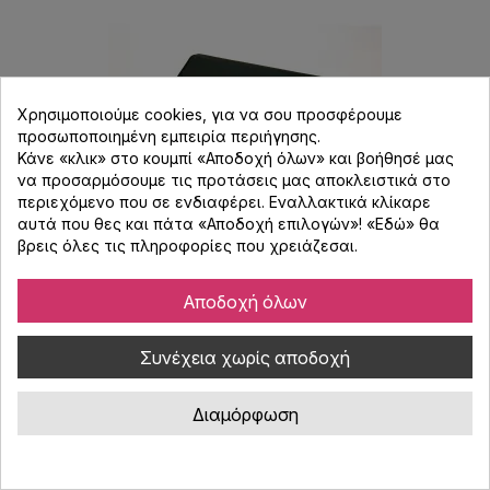
Χρησιμοποιούμε cookies, για να σου προσφέρουμε
προσωποποιημένη εμπειρία περιήγησης.
Κάνε «κλικ» στο κουμπί «Αποδοχή όλων» και βοήθησέ μας
να προσαρμόσουμε τις προτάσεις μας αποκλειστικά στο
περιεχόμενο που σε ενδιαφέρει. Εναλλακτικά κλίκαρε
αυτά που θες και πάτα «Αποδοχή επιλογών»! «
Εδώ
» θα
βρεις όλες τις πληροφορίες που χρειάζεσαι.
Allen & Heath DUST COVER SQ6
Αποδοχή όλων
Κωδικός : 144.978
Συνέχεια χωρίς αποδοχή
Κάλυμμα για Allen & Heath SQ6 κονσόλα.
Διαμόρφωση
56,00 €