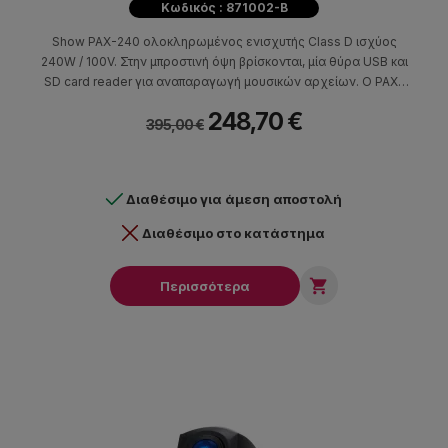
Κωδικός : 871002-B
Show PAX-240 ολοκληρωμένος ενισχυτής Class D ισχύος
240W / 100V. Στην μπροστινή όψη βρίσκονται, μία θύρα USB και
SD card reader για αναπαραγωγή μουσικών αρχείων. Ο PAX-
240 είναι ιδανικός για συστήματα αναγγελιών και background
248,70 €
μουσικής σε χώρους όπως εμπορικά καταστήματα, bar,
395,00 €
εστιατόρια κ.α.
Διαθέσιμο για άμεση αποστολή
Διαθέσιμο στο κατάστημα

Περισσότερα