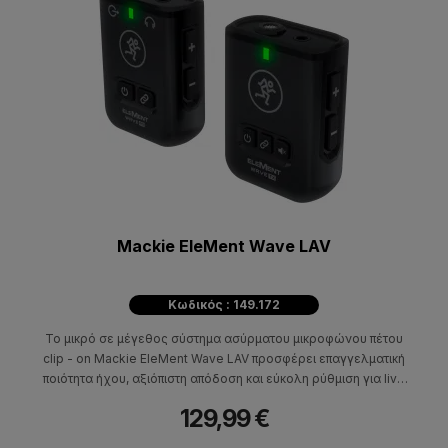
Mackie EleMent Wave LAV
Κωδικός : 149.172
Το μικρό σε μέγεθος σύστημα ασύρματου μικροφώνου πέτου
clip - on Mackie EleMent Wave LAV προσφέρει επαγγελματική
ποιότητα ήχου, αξιόπιστη απόδοση και εύκολη ρύθμιση για live
streaming, παρουσιάσεις και όχι μόνο. Επαγγελματική ποιότητα
129,99 €
ήχου χωρίς καλώδια!