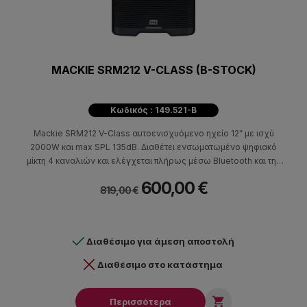
MACKIE SRM212 V-CLASS (B-STOCK)
Κωδικός : 149.521-B
Mackie SRM212 V-Class αυτοενισχυόμενο ηχείο 12” με ισχύ
2000W και max SPL 135dB. Διαθέτει ενσωματωμένο ψηφιακό
μίκτη 4 καναλιών και ελέγχεται πλήρως μέσω Bluetooth και της
εφαρμογής SRM Connect.
600,00 €
819,00 €
Διαθέσιμο για άμεση αποστολή
Διαθέσιμο στο κατάστημα

Περισσότερα