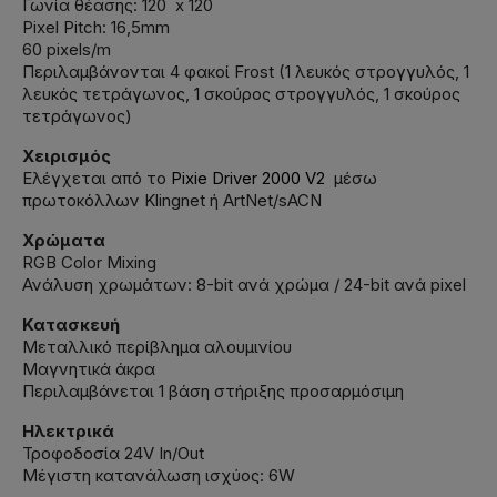
Γωνία θέασης: 120 x 120
Pixel Pitch: 16,5mm
60 pixels/m
Περιλαμβάνονται 4 φακοί Frost (1 λευκός στρογγυλός, 1
λευκός τετράγωνος, 1 σκούρος στρογγυλός, 1 σκούρος
τετράγωνος)
Χειρισμός
Ελέγχεται από το
Pixie Driver 2000 V2
μέσω
πρωτοκόλλων Klingnet ή ArtNet/sACN
Χρώματα
RGB Color Mixing
Ανάλυση χρωμάτων: 8-bit ανά χρώμα / 24-bit ανά pixel
Κατασκευή
Μεταλλικό περίβλημα αλουμινίου
Μαγνητικά άκρα
Περιλαμβάνεται 1 βάση στήριξης προσαρμόσιμη
Ηλεκτρικά
Τροφοδοσία 24V In/Out
Μέγιστη κατανάλωση ισχύος: 6W