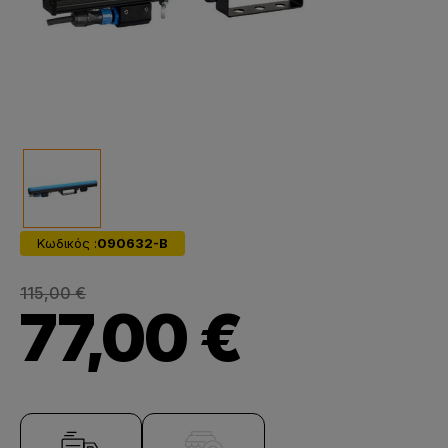
Κωδικός :
090632-B
115,00 €
77,00 €