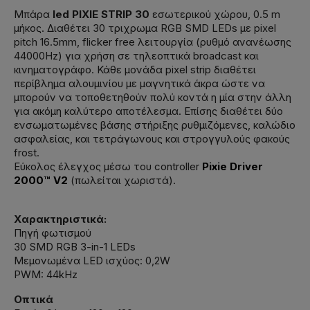
Μπάρα
led PIXIE STRIP 30
εσωτερικού χώρου, 0.5 m
μήκος. Διαθέτει 30 τριχρωμα RGB SMD LEDs με pixel
pitch 16.5mm, flicker free λειτουργία (ρυθμό ανανέωσης
44000Hz) για χρήση σε τηλεοπτικά broadcast και
κινηματογράφο. Κάθε μονάδα pixel strip διαθέτει
περίβλημα αλουμινίου με μαγνητικά άκρα ώστε να
μπορούν να τοποθετηθούν πολύ κοντά η μία στην άλλη
για ακόμη καλύτερο αποτέλεσμα. Επίσης διαθέτει δύο
ενσωματωμένες βάσης στήριξης ρυθμιζόμενες, καλώδιο
ασφαλείας, και τετράγωνους και στρογγυλούς φακούς
frost.
Εύκολος έλεγχος μέσω του controller
Pixie Driver
2000™ V2
(πωλείται χωριστά).
Χαρακτηριστικά:
Πηγή φωτισμού
30 SMD RGB 3-in-1 LEDs
Μεμονωμένα LED ισχύος: 0,2W
PWM: 44kHz
Οπτικά