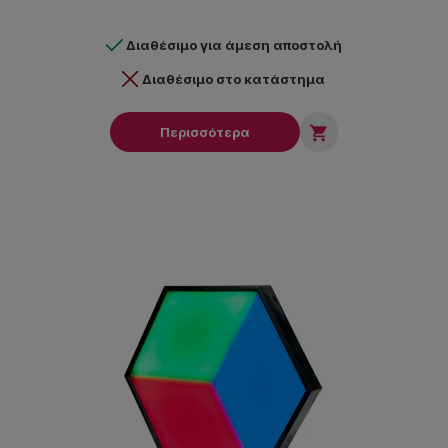
και ψυχαγωγίας όπως παγοδρόμια, bowling centers αλλά και πιο
μικρούς χώρους που απαιτείται δυνατός φωτισμός και προβολή
Διαθέσιμο για άμεση αποστολή
Gobo. Μπορεί να λειτουργήσει με music control (διαθέτει 4
ενσωματωμένα shows), με DMX (11 & 13 κανάλια), με Airstream
Διαθέσιμο στο κατάστημα
DMX Bridge και με myDMX software.

Περισσότερα