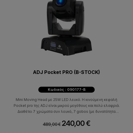
ADJ Pocket PRO (B-STOCK)
Κωδικός : 090177-B
Mini Moving Head με 25W LED λευκό. Η κινούμενη κεφαλή
Pocket pro της ADJ είναι μικρού μεγέθους και πολύ ελαφριά.
Διαθέτει 7 χρώματα συν λευκό, 7 gobos (με δυνατότητα
αντικατάστασης) και 4 επιπλεόν gobos που περιλαμβάνονται στη
240,00 €
συσκευασία. Η ADJ Pocket pro είναι το ιδανικό φωτιστικό εφέ
489,00 €
για mobile entertainers, μικρά club και bar, χώρους διασκέδασης