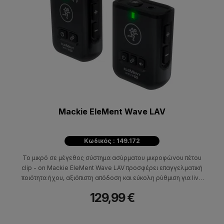
Mackie EleMent Wave LAV
Κωδικός : 149.172
Το μικρό σε μέγεθος σύστημα ασύρματου μικροφώνου πέτου
clip - on Mackie EleMent Wave LAV προσφέρει επαγγελματική
ποιότητα ήχου, αξιόπιστη απόδοση και εύκολη ρύθμιση για live
streaming, παρουσιάσεις και όχι μόνο. Επαγγελματική ποιότητα
129,99 €
ήχου χωρίς καλώδια!