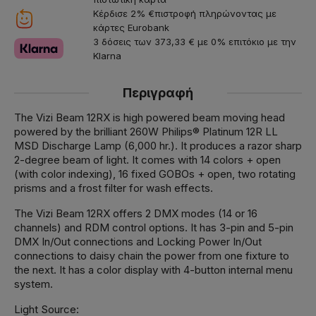
Κέρδισε 2% €πιστροφή πληρώνοντας με
κάρτες Eurobank
3 δόσεις των 373,33 € με 0% επιτόκιο με την
Klarna
Περιγραφή
The Vizi Beam 12RX is high powered beam moving head
powered by the brilliant 260W Philips® Platinum 12R LL
MSD Discharge Lamp (6,000 hr.). It produces a razor sharp
2-degree beam of light. It comes with 14 colors + open
(with color indexing), 16 fixed GOBOs + open, two rotating
prisms and a frost filter for wash effects.
The Vizi Beam 12RX offers 2 DMX modes (14 or 16
channels) and RDM control options. It has 3-pin and 5-pin
DMX In/Out connections and Locking Power In/Out
connections to daisy chain the power from one fixture to
the next. It has a color display with 4-button internal menu
system.
Light Source: