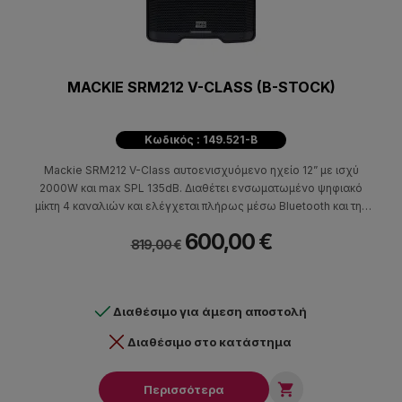
MACKIE SRM212 V-CLASS (B-STOCK)
Κωδικός : 149.521-B
Mackie SRM212 V-Class αυτοενισχυόμενο ηχείο 12” με ισχύ
2000W και max SPL 135dB. Διαθέτει ενσωματωμένο ψηφιακό
μίκτη 4 καναλιών και ελέγχεται πλήρως μέσω Bluetooth και της
εφαρμογής SRM Connect.
600,00 €
819,00 €
Διαθέσιμο για άμεση αποστολή
Διαθέσιμο στο κατάστημα

Περισσότερα