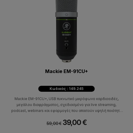
Mackie EM-91CU+
Κωδικός : 149.245
Mackie EM-91CU+, USB πυκνωτικό μικρόφωνο καρδιοειδές,
μεγάλου διαφράγματος, σχεδιασμένο για live streaming,
podcast, webinars και εφαρμογές που απαιτούν υψηλή ποιότητα
εγγραφής με ποιότητα εγγραφής έως και 24-Bit/96 kHz,
39,00 €
υποδοχή για ακουστικά και κουμπί mute για το μικρόφωνο.
59,00 €