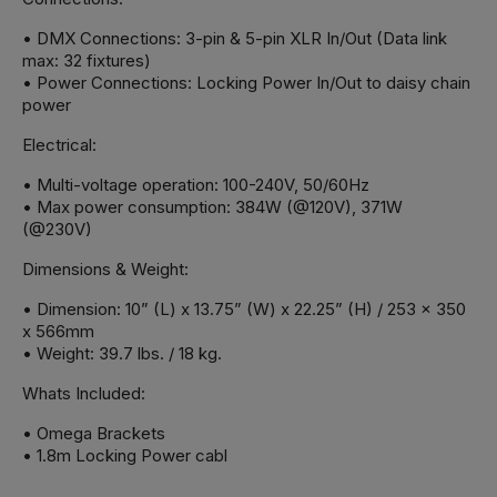
• DMX Connections: 3-pin & 5-pin XLR In/Out (Data link
max: 32 fixtures)
• Power Connections: Locking Power In/Out to daisy chain
power
Electrical:
• Multi-voltage operation: 100-240V, 50/60Hz
• Max power consumption: 384W (@120V), 371W
(@230V)
Dimensions & Weight:
• Dimension: 10” (L) x 13.75” (W) x 22.25” (H) / 253 x 350
x 566mm
• Weight: 39.7 lbs. / 18 kg.
Whats Included:
• Omega Brackets
• 1.8m Locking Power cabl