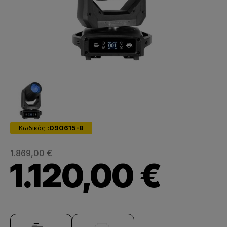
Κωδικός :
090615-B
1.869,00 €
1.120,00 €