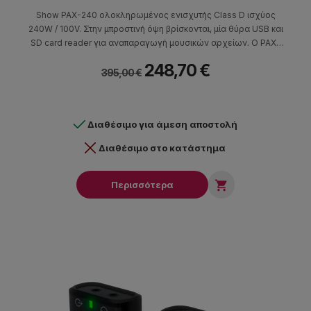
Show PAX-240 ολοκληρωμένος ενισχυτής Class D ισχύος
240W / 100V. Στην μπροστινή όψη βρίσκονται, μία θύρα USB και
SD card reader για αναπαραγωγή μουσικών αρχείων. Ο PAX-
240 είναι ιδανικός για συστήματα αναγγελιών και background
248,70 €
μουσικής σε χώρους όπως εμπορικά καταστήματα, bar,
395,00 €
εστιατόρια κ.α.
Διαθέσιμο για άμεση αποστολή
Διαθέσιμο στο κατάστημα

Περισσότερα