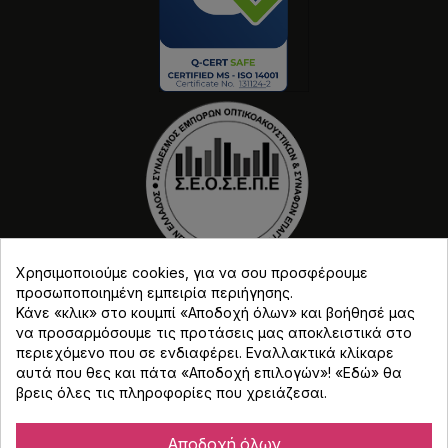
Χρησιμοποιούμε cookies, για να σου προσφέρουμε
προσωποποιημένη εμπειρία περιήγησης.
Κάνε «κλικ» στο κουμπί «Αποδοχή όλων» και βοήθησέ μας
να προσαρμόσουμε τις προτάσεις μας αποκλειστικά στο
περιεχόμενο που σε ενδιαφέρει. Εναλλακτικά κλίκαρε
αυτά που θες και πάτα «Αποδοχή επιλογών»! «
Εδώ
» θα
Copyright © Djmania 2026 / Οι τιμές περιλαμβάνουν
βρεις όλες τις πληροφορίες που χρειάζεσαι.
ΦΠΑ 24% εκτός και αν αναγράφεται διαφορετικά.
Αποδοχή όλων