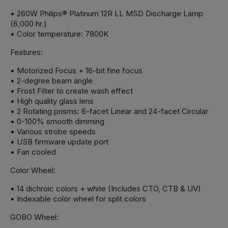
• 260W Philips® Platinum 12R LL MSD Discharge Lamp
(6,000 hr.)
• Color temperature: 7800K
Features:
• Motorized Focus + 16-bit fine focus
• 2-degree beam angle
• Frost Filter to create wash effect
• High quality glass lens
• 2 Rotating prisms: 6-facet Linear and 24-facet Circular
• 0-100% smooth dimming
• Various strobe speeds
• USB firmware update port
• Fan cooled
Color Wheel:
• 14 dichroic colors + white (Includes CTO, CTB & UV)
• Indexable color wheel for split colors
GOBO Wheel: