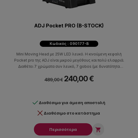
ADJ Pocket PRO (B-STOCK)
Κωδικός : 090177-B
Mini Moving Head με 25W LED λευκό. Η κινούμενη κεφαλή
Pocket pro της ADJ είναι μικρού μεγέθους και πολύ ελαφριά.
Διαθέτει 7 χρώματα συν λευκό, 7 gobos (με δυνατότητα
αντικατάστασης) και 4 επιπλεόν gobos που περιλαμβάνονται στη
240,00 €
συσκευασία. Η ADJ Pocket pro είναι το ιδανικό φωτιστικό εφέ
489,00 €
για mobile entertainers, μικρά club και bar, χώρους διασκέδασης
και ψυχαγωγίας όπως παγοδρόμια, bowling centers αλλά και πιο
μικρούς χώρους που απαιτείται δυνατός φωτισμός και προβολή
Διαθέσιμο για άμεση αποστολή
Gobo. Μπορεί να λειτουργήσει με music control (διαθέτει 4
ενσωματωμένα shows), με DMX (11 & 13 κανάλια), με Airstream
Διαθέσιμο στο κατάστημα
DMX Bridge και με myDMX software.

Περισσότερα