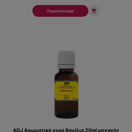

Περισσότερα
ADJ Αρωματικό υγρό βανίλια 20ml μηχανής