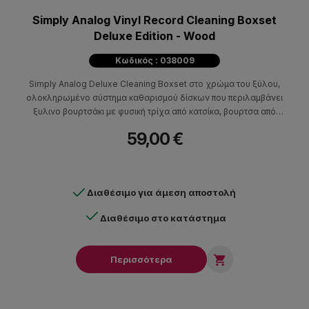
Simply Analog Vinyl Record Cleaning Boxset
Deluxe Edition - Wood
Κωδικός : 038009
Simply Analog Deluxe Cleaning Boxset στο χρώμα του ξύλου,
ολοκληρωμένο σύστημα καθαρισμού δίσκων που περιλαμβάνει
ξυλινο βουρτσάκι με φυσική τρίχα από κατσίκα, βουρτσα από
ξύλο βελανιδιάς με βελούδινο ύφασμα, υγρό για το καθαρισμό
59,00 €
της βελόνας 30ml, υγρό καθαριστικό σε σπρέι για δίσκους 80ml
και υψηλής ποιότητας ύφασμα με μικροίνες.
Διαθέσιμο για άμεση αποστολή
Διαθέσιμο στο κατάστημα

Περισσότερα