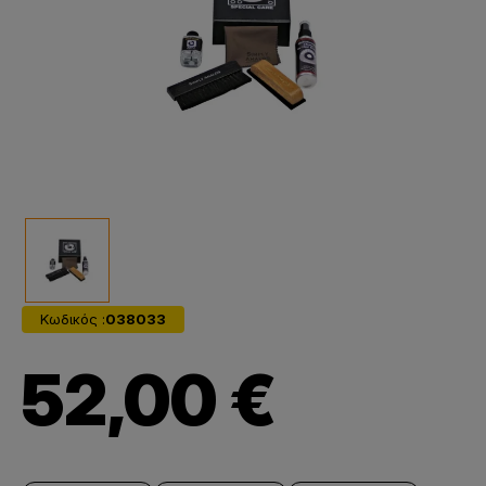
Κωδικός :
038033
52,00 €