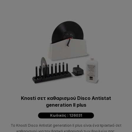
Knosti σετ καθαρισμού Disco Antistat
generation II plus
Κωδικός : 126031
Το Knosti Disco Antistat generation II plus είναι ένα πρακτικό σετ
καθαρισμού για τον βασικό καθαρισμό των βινυλιών σας.