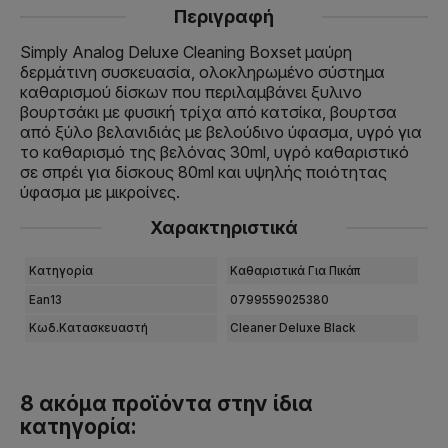
Περιγραφή
Simply Analog Deluxe Cleaning Boxset μαύρη
δερμάτινη συσκευασία, ολοκληρωμένο σύστημα
καθαρισμού δίσκων που περιλαμβάνει ξυλινο
βουρτσάκι με φυσική τρίχα από κατσίκα, βουρτσα
από ξύλο βελανιδιάς με βελούδινο ύφασμα, υγρό για
το καθαρισμό της βελόνας 30ml, υγρό καθαριστικό
σε σπρέι για δίσκους 80ml και υψηλής ποιότητας
ύφασμα με μικροίνες.
Χαρακτηριστικά
Κατηγορία
Καθαριστικά Για Πικάπ
Ean13
0799559025380
Κωδ.Κατασκευαστή
Cleaner Deluxe Black
8 ακόμα προϊόντα στην ίδια
κατηγορία: