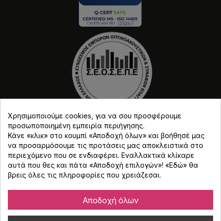
Χρησιμοποιούμε cookies, για να σου προσφέρουμε
προσωποποιημένη εμπειρία περιήγησης.
Κάνε «κλικ» στο κουμπί «Αποδοχή όλων» και βοήθησέ μας
να προσαρμόσουμε τις προτάσεις μας αποκλειστικά στο
περιεχόμενο που σε ενδιαφέρει. Εναλλακτικά κλίκαρε
αυτά που θες και πάτα «Αποδοχή επιλογών»! «
Εδώ
» θα
βρεις όλες τις πληροφορίες που χρειάζεσαι.
Copyright © Djmania 2026 / Οι τιμές περιλαμβάνουν
ΦΠΑ 24% εκτός και αν αναγράφεται διαφορετικά.
Αποδοχή όλων