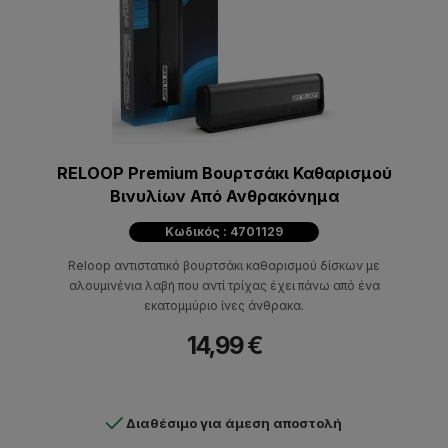
RELOOP Premium Βουρτσάκι Καθαρισμού
Βινυλίων Από Ανθρακόνημα
Κωδικός : 4701129
Reloop αντιστατικό βουρτσάκι καθαρισμού δίσκων με
αλουμινένια λαβή που αντί τρίχας έχει πάνω από ένα
εκατομμύριο ίνες άνθρακα.
14,99 €
Διαθέσιμο για άμεση αποστολή