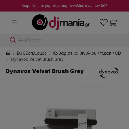
Δωρεάν μεταφορικά με παραγγελίες άνω των 60€
Αναζήτησε dj μίκ
DJ Εξοπλισμός
Καθαριστικά βινυλίου / πικάπ / CD
Dynavox Velvet Brush Grey
Dynavox Velvet Brush Grey