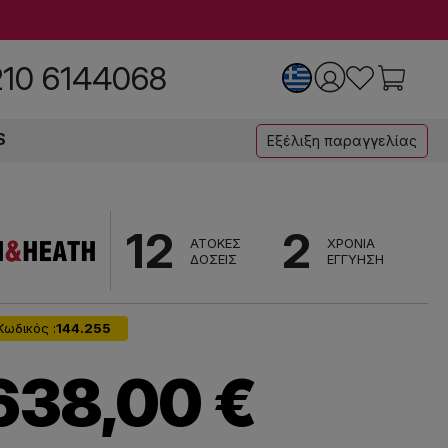
210 6144068
S
Εξέλιξη παραγγελίας
12
2
ΑΤΟΚΕΣ
ΧΡΟΝΙΑ
ΔΟΣΕΙΣ
ΕΓΓΥΗΣΗ
Κωδικός :
144.255
638,00 €