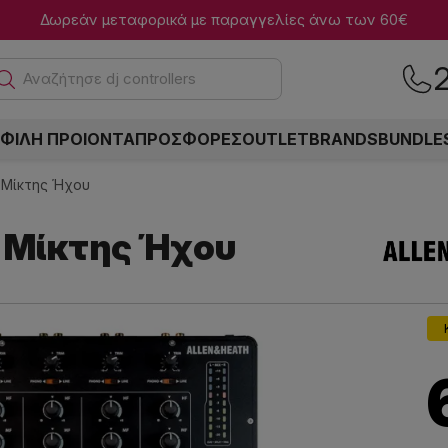
Δωρεάν μεταφορικά με παραγγελίες άνω των 60€
Ανα
ΦΙΛΗ ΠΡΟΙΟΝΤΑ
ΠΡΟΣΦΟΡΕΣ
OUTLET
BRANDS
BUNDLE
j Μίκτης Ήχου
j Μίκτης Ήχου