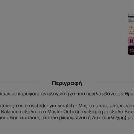
Περιγραφή
αλιών με κορυφαίο αναλογικό ήχο που περιλαμβάνει τα θρ
πύλης του crossfader για scratch - Mix, το οποίο μπορεί να
 Balanced εξόδο στο Master Out και ανεξάρτητη έξοδο Booth
no/line εισόδους, είσοδο μικροφώνου ή Aux (επιλέξιμη) με 