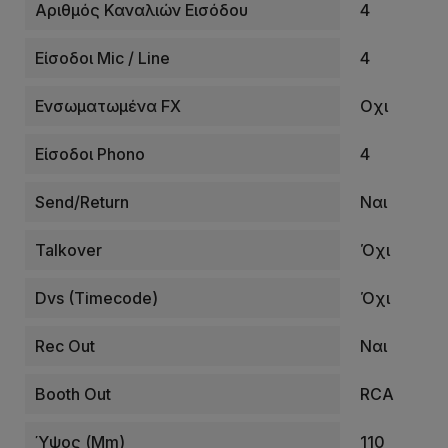
Αριθμός Καναλιών Εισόδου
4
Είσοδοι Mic / Line
4
Ενσωματωμένα FX
Οχι
Είσοδοι Phono
4
Send/Return
Ναι
Talkover
Όχι
Dvs (Timecode)
Όχι
Rec Out
Ναι
Booth Out
RCA
Ύψος (mm)
110