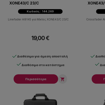
XONE43/C 23/C
XONE43/
Κωδικός : 144.269
Linefader AI9145 για Μίκτες XONE43/C 23/C
Crossfader A
19,00 €
Διαθέσιμο για άμεση αποστολή
Διαθέ
Διαθέσιμο στο κατάστημα
Δι

Περισσότερα