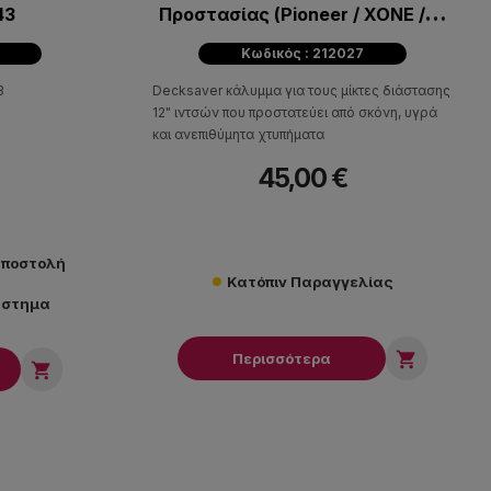
43
Προστασίας (Pioneer / XONE /
Denon)
2
Κωδικός : 212027
3
Decksaver κάλυμμα για τους μίκτες διάστασης
12" ιντσών που προστατεύει από σκόνη, υγρά
και ανεπιθύμητα χτυπήματα
45,00 €
αποστολή
Κατόπιν Παραγγελίας
άστημα

Περισσότερα
