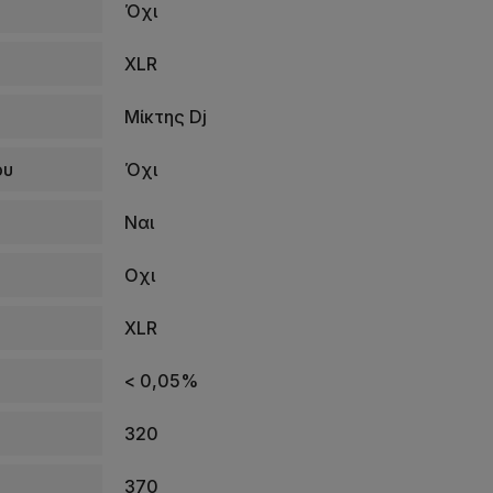
Όχι
XLR
Μίκτης Dj
ου
Όχι
Ναι
Οχι
XLR
< 0,05%
320
370