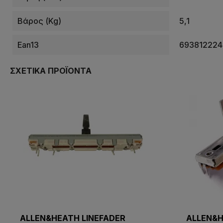
Βάρος (kg)
5,1
Ean13
693812224
ΣΧΕΤΙΚΆ ΠΡΟΪΌΝΤΑ
ALLEN&HEATH LINEFADER
ALLEN&