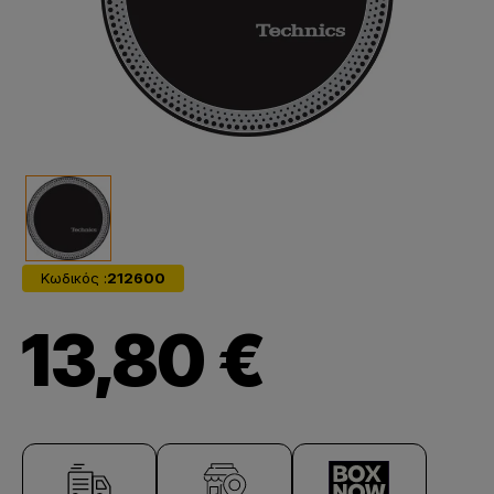
Κωδικός :
212600
13,80 €