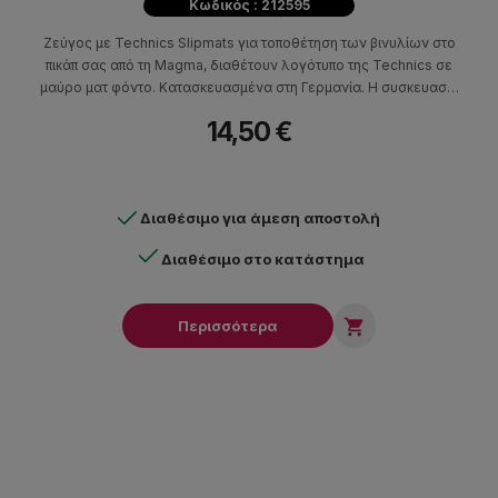
Κωδικός : 212595
Ζεύγος με Technics Slipmats για τοποθέτηση των βινυλίων στο
πικάπ σας από τη Magma, διαθέτουν λογότυπο της Technics σε
μαύρο ματ φόντο. Κατασκευασμένα στη Γερμανία. Η συσκευασία
περιλαμβάνει 2 τεμάχια
14,50 €
Διαθέσιμο για άμεση αποστολή
Διαθέσιμο στο κατάστημα

Περισσότερα