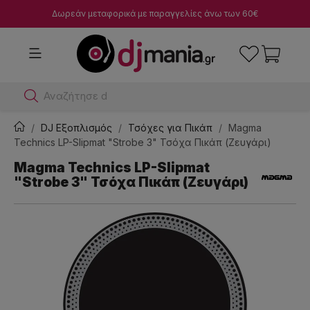
Δωρεάν μεταφορικά με παραγγελίες άνω των 60€
Αναζήτησε dj μίκτε
DJ Εξοπλισμός
Τσόχες για Πικάπ
Magma
Technics LP-Slipmat "Strobe 3" Τσόχα Πικάπ (Ζευγάρι)
Magma Technics LP-Slipmat
"Strobe 3" Τσόχα Πικάπ (Ζευγάρι)