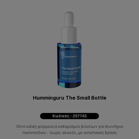
Humminguru The Small Bottle
Κωδικός : 257743
30ml ειδική φόρμουλα καθαρισμού βινυλίων για πλυντήρια
HumminGuru - Χωρίς αλκοόλ, με αντιστατική δράση