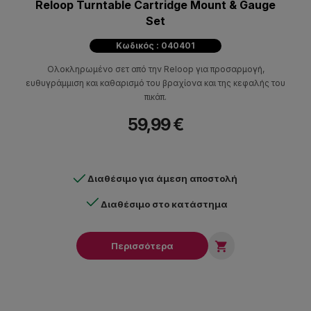
Reloop Turntable Cartridge Mount & Gauge
Set
Κωδικός : 040401
Ολοκληρωμένο σετ από την Reloop για προσαρμογή,
ευθυγράμμιση και καθαρισμό του βραχίονα και της κεφαλής του
πικάπ.
59,99 €
Διαθέσιμο για άμεση αποστολή
Διαθέσιμο στο κατάστημα

Περισσότερα