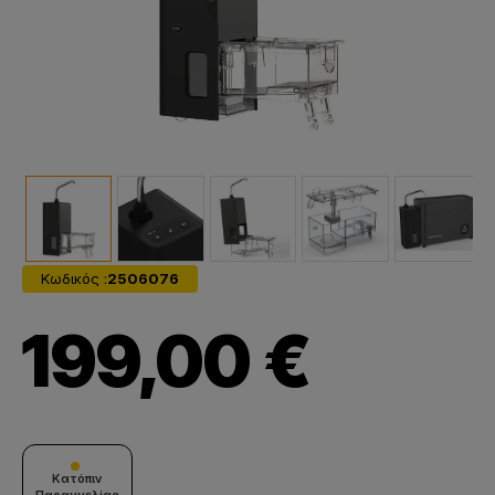
Κωδικός :
2506076
199,00 €
Κατόπιν