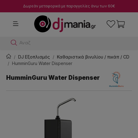
Δωρεάν μεταφορικά με παραγγελίες άνω των 60€
Αναζήτησε dj
DJ Εξοπλισμός
Καθαριστικά βινυλίου / πικάπ / CD
HumminGuru Water Dispenser
HumminGuru Water Dispenser