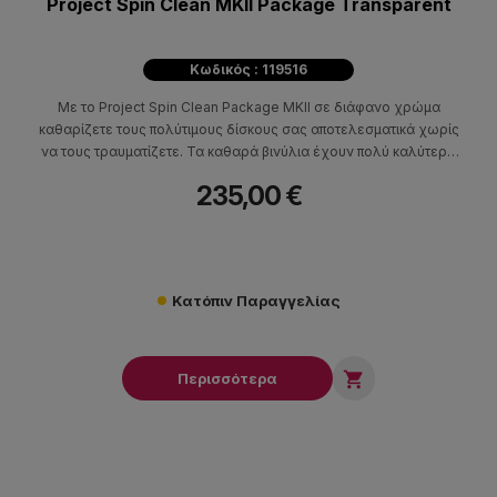
Project Spin Clean MKII Package Transparent
Κωδικός : 119516
Με το Project Spin Clean Package MKII σε διάφανο χρώμα
καθαρίζετε τους πολύτιμους δίσκους σας αποτελεσματικά χωρίς
να τους τραυματίζετε. Τα καθαρά βινύλια έχουν πολύ καλύτερο
ήχο και προστατέυουν την βελόνα σας από φθορές που μπορεί
235,00 €
να προκαλέσει η σκόνη. Με το Spin Clean ο καθαρισμός γίνεται
χειροκίνητα. Μπορείτε να καθαρίσετε όλων των ειδών τα
βινύλια (LP, 45, 78).
Κατόπιν Παραγγελίας

Περισσότερα