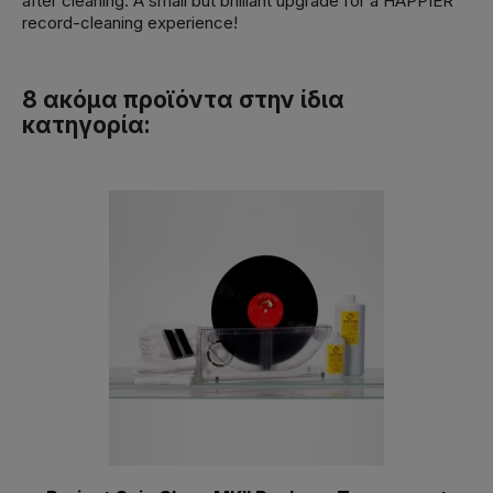
after cleaning. A small but brilliant upgrade for a HAPPIER
record-cleaning experience!
8 ακόμα προϊόντα στην ίδια
κατηγορία: