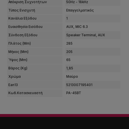
Απόκριση Συχνοτήτων
50Hz - 18kHz
Τύπος Ενισχυτή
Επαγγελματικός
Κανάλια Εξόδου
1
Ευαισθησία Εισόδου
AUX, MIC 6.3
Σύνδεση Εξόδου
Speaker Terminal, AUX
Πλάτος (mm)
285
Μήκος (mm)
205
Ύψος (mm)
65
Βάρος (kg)
1,85
Χρώμα
Μαύρο
Ean13
5213007195401
Κωδ.Κατασκευαστή
PA-45BT