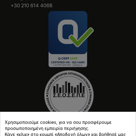
+30 210 614 4068
Χρησιμοποιούμε cookies, για να σου προσφέρουμε
προσωποποιημένη εμπειρία περιήγησης.
Κάνε «κλικ» στο κουμπί «Αποδοχή όλων» και βοήθησέ μας