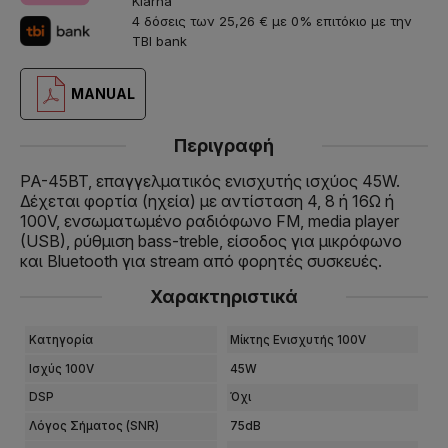
Klarna
4 δόσεις των 25,26 € με 0% επιτόκιο με την
TBI bank
MANUAL
Περιγραφή
PA-45BT, επαγγελματικός ενισχυτής ισχύος 45W.
Δέχεται φορτία (ηχεία) με αντίσταση 4, 8 ή 16Ω ή
100V, ενσωματωμένο ραδιόφωνο FM, media player
(USB), ρύθμιση bass-treble, είσοδος για μικρόφωνο
και Bluetooth για stream από φορητές συσκευές.
Χαρακτηριστικά
Κατηγορία
Μίκτης Ενισχυτής 100V
Ισχύς 100V
45W
DSP
Όχι
Λόγος Σήματος (SNR)
75dB