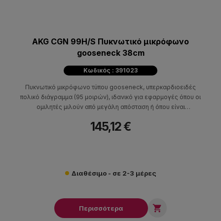
AKG CGN 99H/S Πυκνωτικό μικρόφωνο
gooseneck 38cm
Κωδικός : 391023
Πυκνωτικό μικρόφωνο τύπου gooseneck, υπερκαρδιοειδές
πολικό διάγραμμα (95 μοιρών), ιδανικό για εφαρμογές όπου οι
ομιλητές μιλούν από μεγάλη απόσταση ή όπου είναι
συγκεντρωμένοι σε μικρή μεταξύ τους απόσταση.
145,12 €
Διαθέσιμο - σε 2-3 μέρες

Περισσότερα