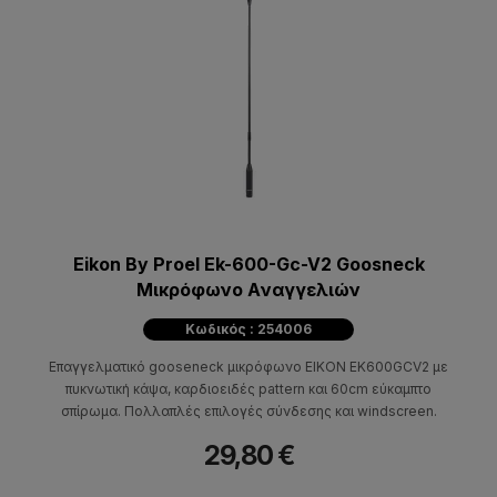
Eikon By Proel Ek-600-Gc-V2 Goosneck
Mικρόφωνο Aναγγελιών
Κωδικός : 254006
Επαγγελματικό gooseneck μικρόφωνο EIKON EK600GCV2 με
πυκνωτική κάψα, καρδιοειδές pattern και 60cm εύκαμπτο
σπίρωμα. Πολλαπλές επιλογές σύνδεσης και windscreen.
29,80 €