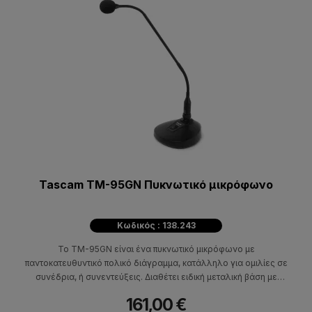
Tascam TM-95GN Πυκνωτικό μικρόφωνο
Κωδικός : 138.243
Το TM-95GN είναι ένα πυκνωτικό μικρόφωνο με
παντοκατευθυντικό πολικό διάγραμμα, κατάλληλο για ομιλίες σε
συνέδρια, ή συνεντεύξεις. Διαθέτει ειδική μεταλική βάση με
εύκαμπτη στήριξη για εύκολη τοποθέτηση μπροστά στον ομιλητή.
161,00 €
Διαθέτει επίσης διακόπτη για να ανοίγει και να κλείνει όταν