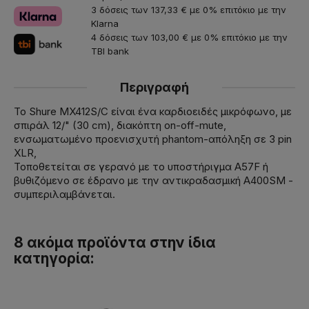
3 δόσεις των 137,33 € με 0% επιτόκιο με την
Klarna
4 δόσεις των 103,00 € με 0% επιτόκιο με την
TBI bank
Περιγραφή
Το Shure MX412S/C είναι ένα καρδιοειδές μικρόφωνο, με
σπιράλ 12/" (30 cm), διακόπτη on-off-mute,
ενσωματωμένο προενισχυτή phantom-απόληξη σε 3 pin
XLR,
Τοποθετείται σε γερανό με το υποστήριγμα A57F ή
βυθιζόμενο σε έδρανο με την αντικραδασμική Α400SM -
συμπεριλαμβάνεται.
8 ακόμα προϊόντα στην ίδια
κατηγορία: