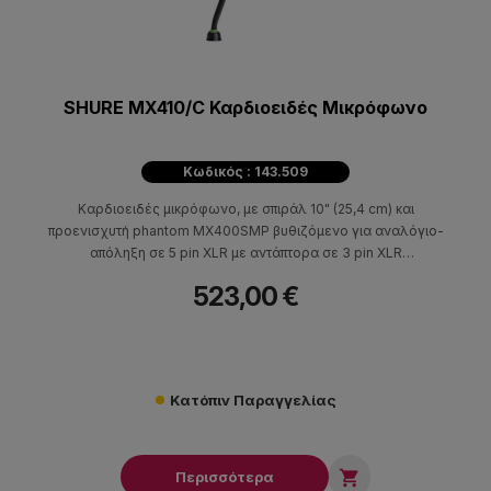
SHURE MX410/C Καρδιοειδές Μικρόφωνο
Κωδικός : 143.509
Καρδιοειδές μικρόφωνο, με σπιράλ 10" (25,4 cm) και
προενισχυτή phantom MX400SMP βυθιζόμενο για αναλόγιο-
απόληξη σε 5 pin XLR με αντάπτορα σε 3 pin XLR
(ολοκληρωμένο είδος)
523,00 €
Κατόπιν Παραγγελίας

Περισσότερα