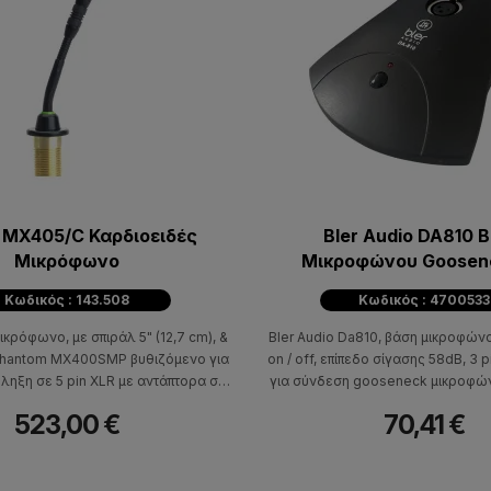
MX405/C Καρδιοειδές
Bler Audio DA810 
Μικρόφωνο
Μικροφώνου Goosen
Διακόπτη
Κωδικός : 143.508
Κωδικός : 4700533
κρόφωνο, με σπιράλ 5" (12,7 cm), &
Bler Audio Da810, βάση μικροφώνο
phantom MX400SMP βυθιζόμενο για
on / off, επίπεδο σίγασης 58dB, 3 
ηξη σε 5 pin XLR με αντάπτορα σε
για σύνδεση gooseneck μικροφών
XLR (ολοκληρωμένο είδος)
3pin XLR αρσενικό.
523,00 €
70,41 €