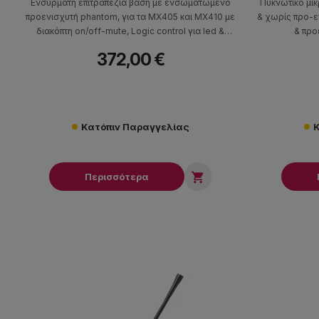
Ενσύρματη επιτραπέζια βάση με ενσωματωμένο
Πυκνωτικό μικ
προενισχυτή phantom, για τα MX405 και MX410 με
& χωρίς προ-ε
διακόπτη on/off-mute, Logic control για led &
& προ
mute, με καλώδιο 6,10 μ σε 3 pin XLR.
372,00 €
Κατόπιν Παραγγελίας
Κ

Περισσότερα