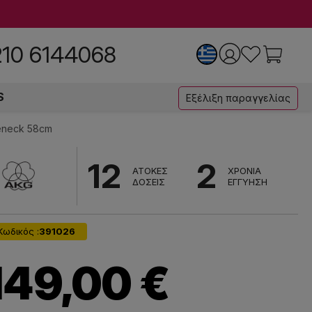
210 6144068
S
Εξέλιξη παραγγελίας
eneck 58cm
12
2
ΑΤΟΚΕΣ
ΧΡΟΝΙΑ
ΔΟΣΕΙΣ
ΕΓΓΥΗΣΗ
Κωδικός :
391026
149,00 €