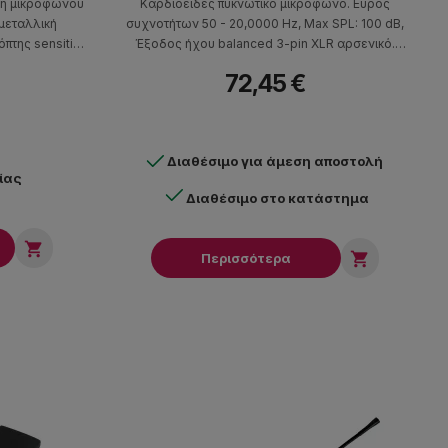
άση μικροφώνου
Καρδιοειδές πυκνωτικό μικρόφωνο. Εύρος
μεταλλική
συχνοτήτων 50 - 20,0000 Hz, Max SPL: 100 dB,
όπτης sensitive
Έξοδος ήχου balanced 3-pin XLR αρσενικό.
ποίηση.
Περιλαμβάνεται αντιανέμιο.
72,45 €
Διαθέσιμο για άμεση αποστολή
ίας
Διαθέσιμο στο κατάστημα


Περισσότερα