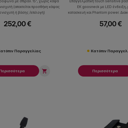
ρόφωνο με σπιράλ 15", χωρίς κάψα
Επαγγελματική touch sensitive β
νισχυτή (απαιτείται προσθήκη κάψας
EK goosneck με LED ένδειξη, 
ενισχυτή ή βάσης /επιλογή)
κατασκευή και Phantom power. Διακ
touch για αξιόπιστη ενεργο
252,00 €
57,00 €
ατόπιν Παραγγελίας
Κατόπιν Παραγγελ

Περισσότερα
Περισσότερα