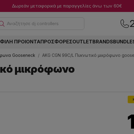
Δωρεάν μεταφορικά με παραγγελίες άνω των 60€
Ανα
ΦΙΛΗ ΠΡΟΙΟΝΤΑ
ΠΡΟΣΦΟΡΕΣ
OUTLET
BRANDS
BUNDLE
φωνα Gooseneck
AKG CGN 99C/L Πυκνωτικό μικρόφωνο goos
ικό μικρόφωνο