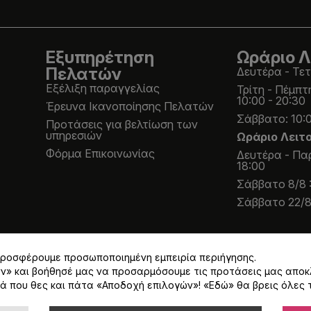
Εξυπηρέτηση
Ωράριο Λ
Πελατών
Δευτέρα - Τετ
Εξέλιξη παραγγελίας
Τρίτη - Πέμπτ
10:00 - 20:30
Έρευνα Ικανοποίησης Πελατών
Σάββατο: 10:0
Προτάσεις για βελτίωση των
υπηρεσιών
Ωράριο Λειτ
Φόρμα Επικοινωνίας
Δευτέρα - Παρ
18:00
Σάββατο 8/8 :
Σάββατο 22/8 
 προσφέρουμε προσωποποιημένη εμπειρία περιήγησης.
ων» και βοήθησέ μας να προσαρμόσουμε τις προτάσεις μας αποκ
ά που θες και πάτα «Αποδοχή επιλογών»! «
Εδώ
» θα βρεις όλες 
Α 24% εκτός και αν αναγράφεται διαφορετικά.