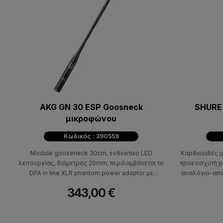
AKG GN 30 ESP Goosneck
SHURE 
μικροφώνου
Κωδικός : 390559
Μodule gooseneck 30cm, ενδεικτικό LED
Καρδιοειδές μι
λειτουργίας, διάμετρος 20mm, περιλαμβάνεται το
προενισχυτή 
DPA in line XLR phantom power adaptor με
αναλόγιο-απόλ
ενσωματωμένο 250Ηz bass rolloff filter και set
3pin 
343,00 €
βιδών. Χρήση: για μόνιμη εγκατάσταση.
Συνδυάζεται με τις κάψες CK 31, 32, 33, 47,
05099092076068069082080092067117