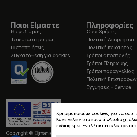
Ποιοι Είμαστε
Πληροφορίες
Η ομάδα μας
Όροι Χρήσης
Το κατάστημά μας
Πολιτική Απορρήτου
Πιστοποιήσεις
Πολιτική ποιότητας
Συγκατάθεση για cookies
Τρόποι αποστολής
Τρόποι Πληρωμής
Τρόποι παραγγελίας
Πολιτική Επιστροφών
Εγγυήσεις - Service
Χρησιμοποιούμε cookies, για να σου
Κάνε «κλικ» στο κουμπί «Αποδοχή όλ
ενδιαφέρει. Εναλλακτικά κλίκαρε αυτ
Copyright © Djmania 2026 / Οι τιμές περιλαμβάνουν ΦΠ