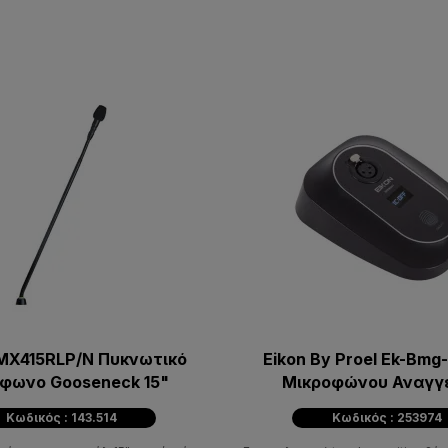
MX415RLP/N Πυκνωτικό
Eikon By Proel Ek-Bmg
όφωνο Gooseneck 15"
Μικροφώνου Αναγγ
Κωδικός : 143.514
Κωδικός : 253974