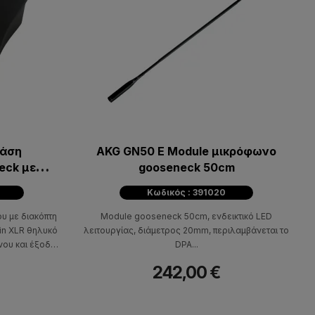
Βάση
AKG GN50 E Module μικρόφωνο
eck με
gooseneck 50cm
Κωδικός : 391020
υ με διακόπτη
Μodule gooseneck 50cm, ενδεικτικό LED
pin XLR θηλυκό
λειτουργίας, διάμετρος 20mm, περιλαμβάνεται το
ου και έξοδο
DPA...
242,00 €