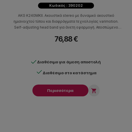
Κωδικός : 390202
AKG K240MKII. Ακουστικά stereo με δυναμικό ακουστικό
ημιανοιχτού τύπου και διαφράγματα τεχνολογίας varimotion.
Self-adjusting head band για άνετη εφαρμογή. Αποσπώμενο
καλώδιο 3m.Άνετα και ξεκούραστα κατάλληλα για CD players,
76,88 €
DAT recorders, notebook ....
Διαθέσιμο για άμεση αποστολή
Διαθέσιμο στο κατάστημα

Περισσότερα