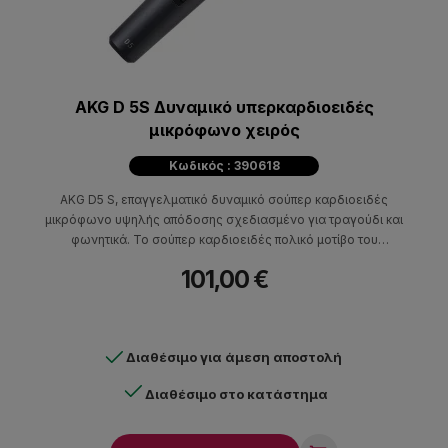
AKG D 5S Δυναμικό υπερκαρδιοειδές
μικρόφωνο χειρός
Κωδικός : 390618
AKG D5 S, επαγγελματικό δυναμικό σούπερ καρδιοειδές
μικρόφωνο υψηλής απόδοσης σχεδιασμένο για τραγούδι και
φωνητικά. Το σούπερ καρδιοειδές πολικό μοτίβο του
εξασφαλίζει το μέγιστο gain εξαλείφοντας παράλληλα
101,00 €
φαινόμενα "επιστροφής" και ήχων από το περιβάλλον, ακόμα και
από μία θορυβώδη σκηνή.
Διαθέσιμο για άμεση αποστολή
Διαθέσιμο στο κατάστημα