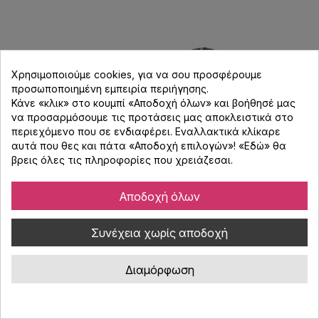
Χρησιμοποιούμε cookies, για να σου προσφέρουμε
προσωποποιημένη εμπειρία περιήγησης.
Κάνε «κλικ» στο κουμπί «Αποδοχή όλων» και βοήθησέ μας
να προσαρμόσουμε τις προτάσεις μας αποκλειστικά στο
περιεχόμενο που σε ενδιαφέρει. Εναλλακτικά κλίκαρε
αυτά που θες και πάτα «Αποδοχή επιλογών»! «
Εδώ
» θα
βρεις όλες τις πληροφορίες που χρειάζεσαι.
AKG WMS 40 Mini Vocal Set
Αποδοχή όλων
Κωδικός : 390031
Συνέχεια χωρίς αποδοχή
AKG WMS 40 Mini Vocal, ασύρματο σύστημα μικροφώνου με 30
ώρες διαρκούς λειτουργίας με τη χρήση μίας μόνο μπαταρίας,
Διαμόρφωση
με εύκολη και γρήγορη εγκατάσταση και υψηλή ποιότητα ήχου.
104,94 €