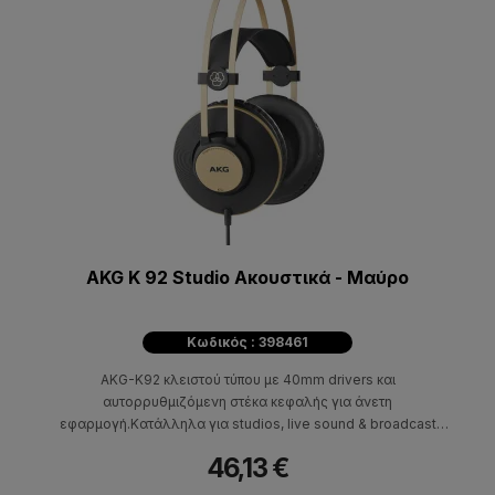
AKG K 92 Studio Ακουστικά - Μαύρo
Κωδικός : 398461
AKG-K92 κλειστού τύπου με 40mm drivers και
αυτορρυθμιζόμενη στέκα κεφαλής για άνετη
εφαρμογή.Κατάλληλα για studios, live sound & broadcast
engineers.
46,13 €