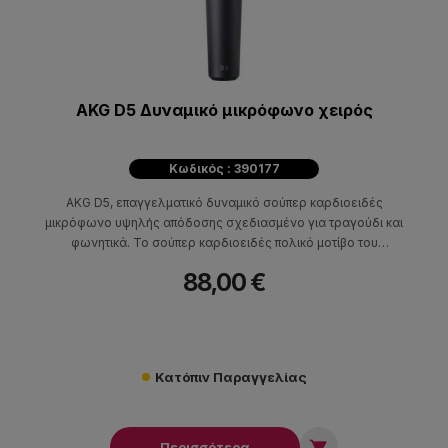
AKG D5 Δυναμικό μικρόφωνο χειρός
Κωδικός : 390177
AKG D5, επαγγελματικό δυναμικό σούπερ καρδιοειδές
μικρόφωνο υψηλής απόδοσης σχεδιασμένο για τραγούδι και
φωνητικά. Το σούπερ καρδιοειδές πολικό μοτίβο του
εξασφαλίζει το μέγιστο gain εξαλείφοντας παράλληλα
88,00 €
φαινόμενα "επιστροφής" και ήχων από το περιβάλλον, ακόμα και
από μία θορυβώδη σκηνή.
Κατόπιν Παραγγελίας

Περισσότερα