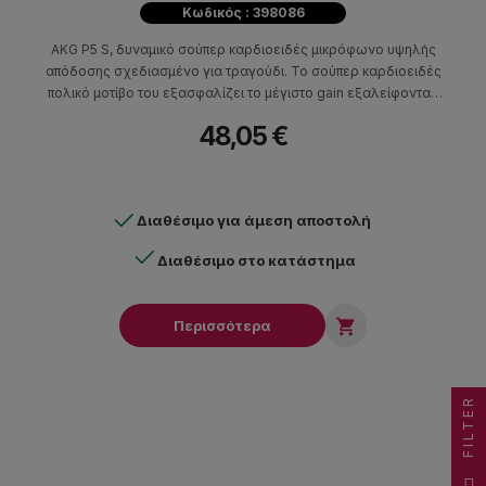
Κωδικός : 398086
AKG P5 S, δυναμικό σούπερ καρδιοειδές μικρόφωνο υψηλής
απόδοσης σχεδιασμένο για τραγούδι. Το σούπερ καρδιοειδές
πολικό μοτίβο του εξασφαλίζει το μέγιστο gain εξαλείφοντας
παράλληλα φαινόμενα "επιστροφής" και ήχων από το
48,05 €
περιβάλλον.
Διαθέσιμο για άμεση αποστολή
Διαθέσιμο στο κατάστημα

Περισσότερα
FILTER