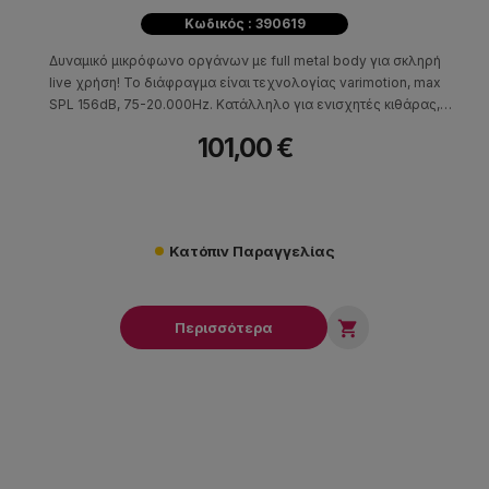
Κωδικός : 390619
Δυναμικό μικρόφωνο οργάνων με full metal body για σκληρή
live χρήση! Το διάφραγμα είναι τεχνολογίας varimotion, max
SPL 156dB, 75-20.000Hz. Kατάλληλο για ενισχητές κιθάρας,
πνευστά, percussions κτλ.
101,00 €
Κατόπιν Παραγγελίας

Περισσότερα