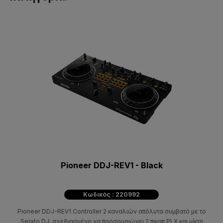
Pioneer DDJ-REV1 - Black
Κωδικός : 220992
Pioneer DDJ-REV1 Controller 2 καναλιών απόλυτα συμβατό με το
Serato DJ, σχεδιασμένο να προσομοιώνει 2 πικαπ PLX και μίκτη