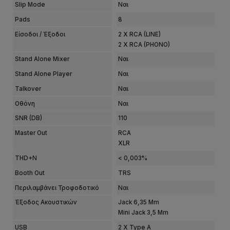
Slip Mode
Ναι
Pads
8
Είσοδοι / Έξοδοι
2 X RCA (LINE)
2 X RCA (PHONO)
Stand Αlone Mixer
Ναι
Stand Alone Player
Ναι
Talkover
Ναι
Οθόνη
Ναι
SNR (dB)
110
Master Out
RCA
XLR
THD+N
< 0,003%
Booth Out
TRS
Περιλαμβάνει Τροφοδοτικό
Ναι
Έξοδος Ακουστικών
Jack 6,35 Mm
Mini Jack 3,5 Mm
USB
2 X Type A