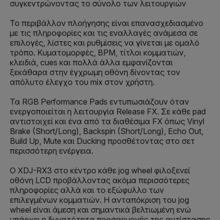
συγκεντρώνοντας το σύνολο των λειτουργιών
Το περιβάλλον πλοήγησης είναι επανασχεδιασμένο
με τις πληροφορίες και τις εναλλαγές ανάμεσα σε
επιλογές, λίστες και ρυθμίσεις να γίνεται με ομαλό
τρόπο. Κυματομορφές, BPM, τίτλοι κομματιών,
κλειδιά, cues και πολλά άλλα εμφανίζονται
ξεκάθαρα στην έγχρωμη οθόνη δίνοντας τον
απόλυτο έλεγχο του mix στον χρήστη.
Τα RGB Performance Pads εντυπωσιάζουν όταν
ενεργοποιείται η λειτουργία Release FX. Σε κάθε pad
αντιστοιχεί και ένα από τα διαθέσιμα FX όπως Vinyl
Brake (Short/Long), Backspin (Short/Long), Echo Out,
Build Up, Mute και Ducking προσθέτοντας στο σετ
περισσότερη ενέργεια.
Ο XDJ-RX3 στο κέντρο κάθε jog wheel φιλοξενεί
οθόνη LCD προβάλλοντας ακόμα περισσότερες
πληροφορίες αλλά και το εξώφυλλο των
επιλεγμένων κομματιών. Η ανταπόκριση του jog
wheel είναι άμεση και σημαντικά βελτιωμένη ενώ
υπάρχει η δυνατότητα προσαρμογής της αντίστασης