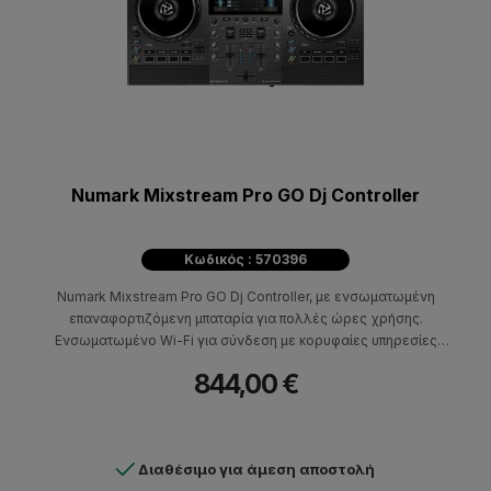
Numark Mixstream Pro GO Dj Controller
Κωδικός : 570396
Numark Mixstream Pro GO Dj Controller, με ενσωματωμένη
επαναφορτιζόμενη μπαταρία για πολλές ώρες χρήσης.
Ενσωματωμένο Wi-Fi για σύνδεση με κορυφαίες υπηρεσίες
ροής μουσικής, Amazon Music Unlimited, TIDAL, Beatport,
844,00 €
Beatsource, SoundCloud Go + και Dropbox.
Διαθέσιμο για άμεση αποστολή