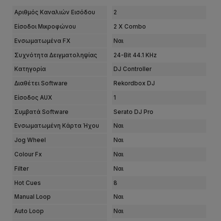
Αριθμός Καναλιών Εισόδου
2
Είσοδοι Μικροφώνου
2 X Combo
Ενσωματωμένα FX
Ναι
Συχνότητα Δειγματοληψίας
24-Bit 44.1 KHz
Κατηγορία
DJ Controller
Διαθέτει Software
Rekordbox DJ
Είσοδος AUX
1
Συμβατά Software
Serato DJ Pro
Ενσωματωμένη Κάρτα Ήχου
Ναι
Jog Wheel
Ναι
Colour Fx
Ναι
Filter
Ναι
Hot Cues
8
Manual Loop
Ναι
Auto Loop
Ναι