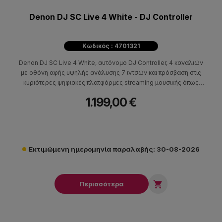
Denon DJ SC Live 4 White - DJ Controller
Κωδικός : 4701321
Denon DJ SC Live 4 White, αυτόνομο DJ Controller, 4 καναλιών
με οθόνη αφής υψηλής ανάλυσης 7 ιντσών και πρόσβαση στις
κυριότερες ψηφιακές πλατφόρμες streaming μουσικής όπως
Amazon Music Unlimited, TIDAL, Apple Music, Beatsource,
1.199,00 €
Beatport, Soundcloud GO+. To SC Live 4 λειτουργεί αυτόνομα
με το Engine DJ ενώ σε computer mode είναι συμβατό με Serato
DJ Pro & Lite, Virtual DJ και Algoriddim djay.
Εκτιμώμενη ημερομηνία παραλαβής: 30-08-2026

Περισσότερα