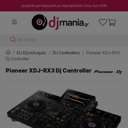
Δωρεάν μεταφορικά με παραγγελίες άνω των 60€
Αναζήτησε dj μίκτ
DJ Εξοπλισμός
DJ Controllers
Pioneer XDJ-RX3
Dj Controller
Pioneer XDJ-RX3 Dj Controller