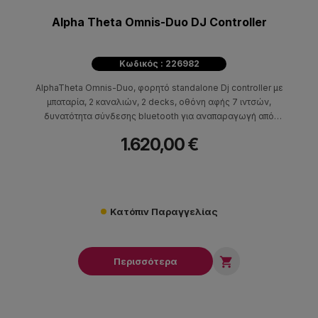
Alpha Theta Omnis-Duo DJ Controller
Κωδικός : 226982
AlphaTheta Omnis-Duo, φορητό standalone Dj controller με
μπαταρία, 2 καναλιών, 2 decks, οθόνη αφής 7 ιντσών,
δυνατότητα σύνδεσης bluetooth για αναπαραγωγή από
αντίστοιχη συσκευή, Wi-Fi συμβατό με τα προγράμματα
1.620,00 €
rekordbox και Serato.
Κατόπιν Παραγγελίας

Περισσότερα