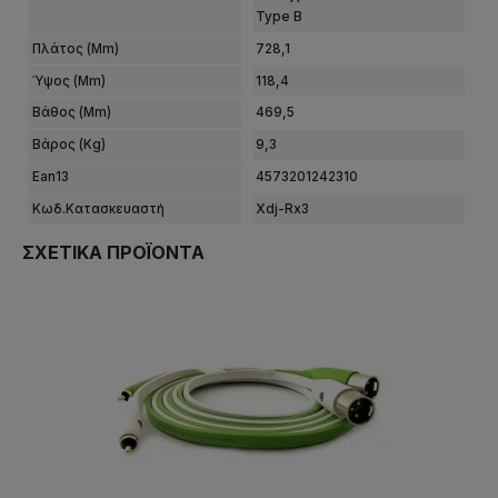
Type B
Πλάτος (mm)
728,1
Ύψος (mm)
118,4
Βάθος (mm)
469,5
Βάρος (kg)
9,3
Ean13
4573201242310
Κωδ.Κατασκευαστή
Xdj-Rx3
ΣΧΕΤΙΚΆ ΠΡΟΪΌΝΤΑ