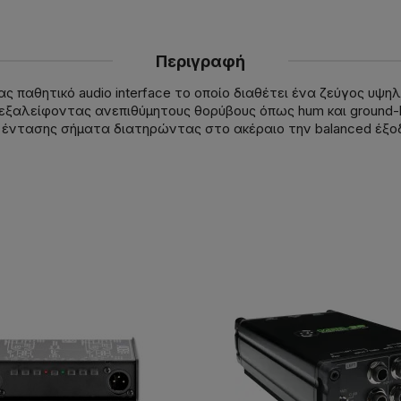
Περιγραφή
τητας παθητικό audio interface το οποίο διαθέτει ένα ζεύγος
εξαλείφοντας ανεπιθύμητους θορύβους όπως hum και ground-lo
έντασης σήματα διατηρώντας στο ακέραιο την balanced έξοδο