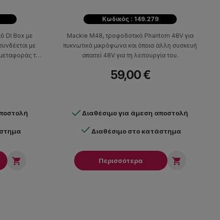
Κωδικός : 149.279
 DI Box με
Mackie M48, τροφοδοτικό Phantom 48V για
υνδέεται με
πυκνωτικά μικρόφωνα και όποια άλλη συσκευή
α μεταφοράς του
απαιτεί 48V για τη λειτουργία του.
alanced
59,00 €
υ.
αποστολή
Διαθέσιμο για άμεση αποστολή
άστημα
Διαθέσιμο στο κατάστημα


Περισσότερα