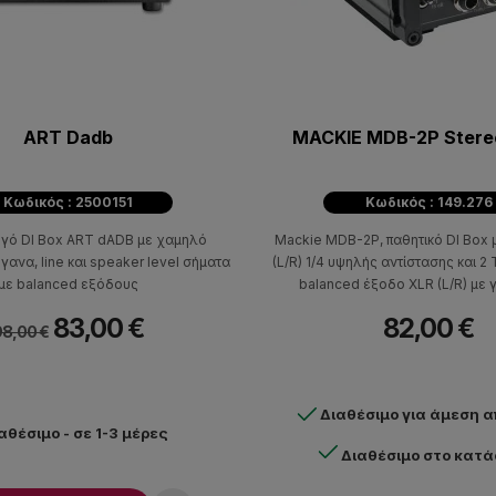
ART Dadb
MACKIE MDB-2P Stereo
Κωδικός : 2500151
Κωδικός : 149.276
ργό DI Box ART dADB με χαμηλό
Mackie MDB-2P, παθητικό DI Box 
ανα, line και speaker level σήματα
(L/R) 1/4 υψηλής αντίστασης και 2
με balanced εξόδους
balanced έξοδο XLR (L/R) με 
εξαιρετικά χαμηλό θόρυβο και π
83,00 €
82,00 €
επιλογή -15dB pad διασφαλίζει 
8,00 €
παραμορφώσεις ακόμα και όταν 
πηγές με υψηλά επίπεδα ει
Διαθέσιμο για άμεση 
αθέσιμο - σε 1-3 μέρες
Διαθέσιμο στο κατ