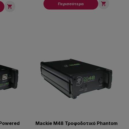

Περισσότερα

Powered
Mackie M48 Τροφοδοτικό Phantom