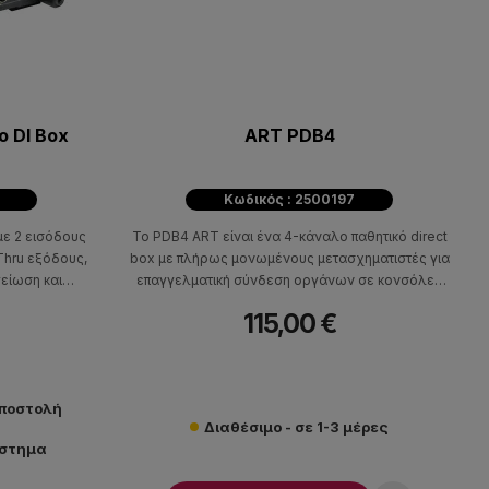
 DI Box
ART PDB4
Κωδικός : 2500197
με 2 εισόδους
Το PDB4 ART είναι ένα 4-κάναλο παθητικό direct
 Thru εξόδους,
box με πλήρως μονωμένους μετασχηματιστές για
γείωση και
επαγγελματική σύνδεση οργάνων σε κονσόλες
αραμόρφωση. Η
ήχου.
115,00 €
απόδοση χωρίς
συνδέεται σε
σόδων.
αποστολή
Διαθέσιμο - σε 1-3 μέρες
άστημα