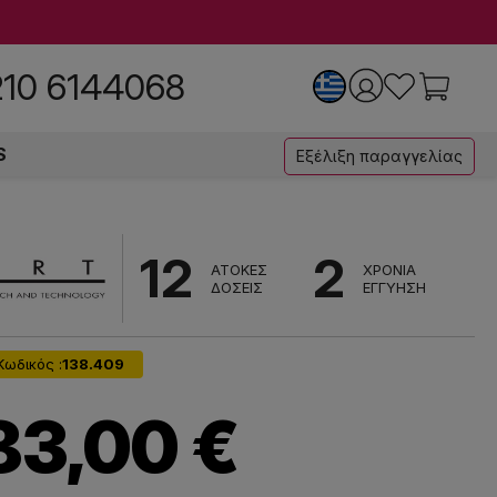
210 6144068
S
Εξέλιξη παραγγελίας
12
2
ΑΤΟΚΕΣ
ΧΡΟΝΙΑ
ΔΟΣΕΙΣ
ΕΓΓΥΗΣΗ
Κωδικός :
138.409
83,00 €