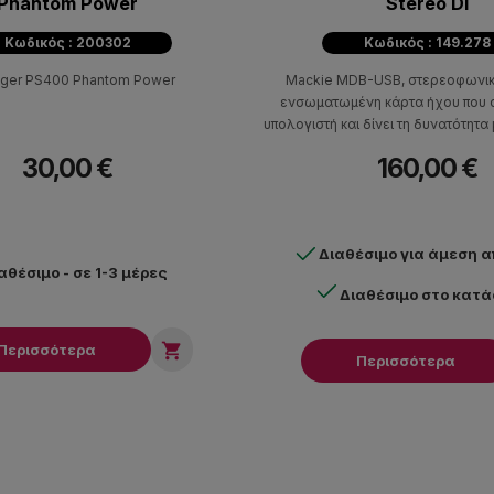
Phantom Power
Stereo DI
Κωδικός : 200302
Κωδικός : 149.278
nger PS400 Phantom Power
Mackie MDB-USB, στερεοφωνικό
ενσωματωμένη κάρτα ήχου που σ
υπολογιστή και δίνει τη δυνατότητ
ψηφιακού σήματος μέσω b
30,00 €
160,00 €
στερεοφωνικής εξόδο
Διαθέσιμο για άμεση 
αθέσιμο - σε 1-3 μέρες
Διαθέσιμο στο κατ

Περισσότερα
Περισσότερα