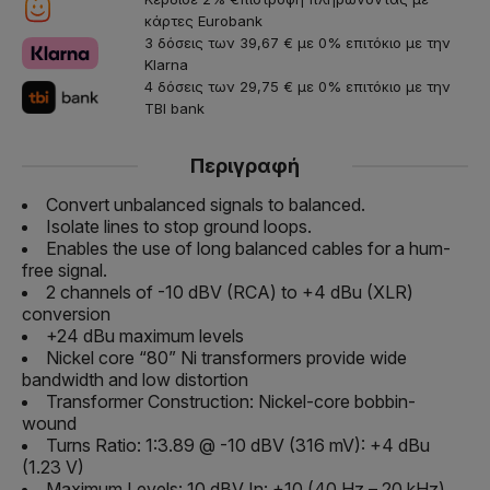
κάρτες Eurobank
3 δόσεις των 39,67 € με 0% επιτόκιο με την
Klarna
4 δόσεις των 29,75 € με 0% επιτόκιο με την
TBI bank
Περιγραφή
Convert unbalanced signals to balanced.
Isolate lines to stop ground loops.
Enables the use of long balanced cables for a hum-
free signal.
2 channels of -10 dBV (RCA) to +4 dBu (XLR)
conversion
+24 dBu maximum levels
Nickel core “80” Ni transformers provide wide
bandwidth and low distortion
Transformer Construction: Nickel-core bobbin-
wound
Turns Ratio: 1:3.89 @ -10 dBV (316 mV): +4 dBu
(1.23 V)
Maximum Levels: 10 dBV In: +10 (40 Hz – 20 kHz),