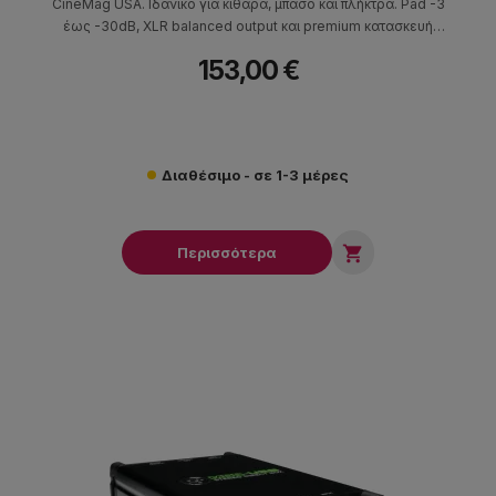
CineMag USA. Ιδανικό για κιθάρα, μπάσο και πλήκτρα. Pad -3
έως -30dB, XLR balanced output και premium κατασκευή
αλουμινίου.
153,00 €
Διαθέσιμο - σε 1-3 μέρες

Περισσότερα