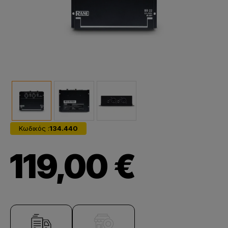
Κωδικός :
134.440
119,00 €