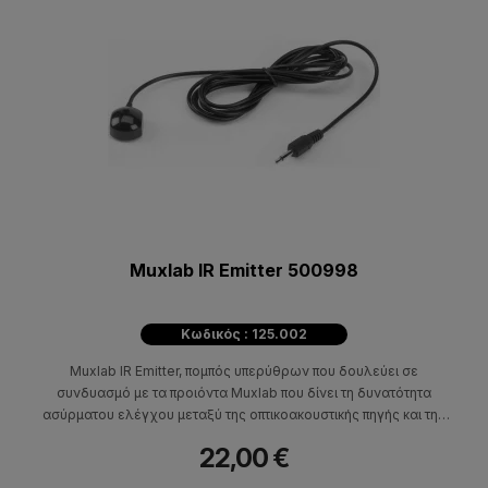
Muxlab IR Emitter 500998
Κωδικός : 125.002
Muxlab IR Emitter, πομπός υπερύθρων που δουλεύει σε
συνδυασμό με τα προιόντα Muxlab που δίνει τη δυνατότητα
ασύρματου ελέγχου μεταξύ της οπτικοακουστικής πηγής και της
οθόνης προβολής. Συμβατό με NEC code, RC5 code, RC6 code,
22,00 €
Grunding code, RCA Code, Zenith code και Sony 12-bit code.
Συχνότητα 38kHz