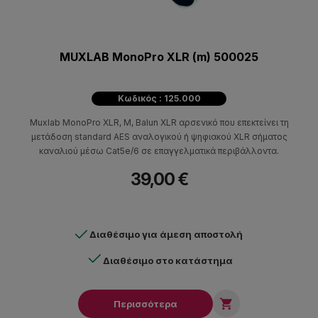
MUXLAB MonoPro XLR (m) 500025
Κωδικός : 125.000
Muxlab MonoPro XLR, M, Balun XLR αρσενικό που επεκτείνει τη
μετάδοση standard AES αναλογικού ή ψηφιακού XLR σήματος
καναλιού μέσω Cat5e/6 σε επαγγελματικά περιβάλλοντα.
39,00 €
Διαθέσιμο για άμεση αποστολή
Διαθέσιμο στο κατάστημα

Περισσότερα