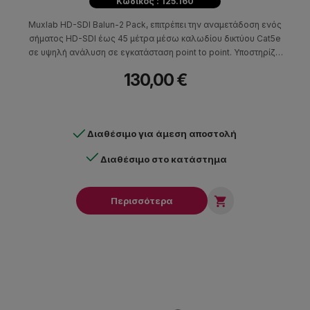
Κωδικός : 125.160
Muxlab HD-SDI Balun-2 Pack, επιτρέπει την αναμετάδοση ενός
σήματος HD-SDI έως 45 μέτρα μέσω καλωδίου δικτύου Cat5e
σε υψηλή ανάλυση σε εγκατάσταση point to point. Υποστηρίζει
ταχύτητα χωρίς συμπίεση και χωρίς κωδικοποίηση, έως 1.5Gbps.
130,00 €
Μέχρι 45 μέτρα μέσω καλωδίου Cat5e υποστηρίζει αναλύσεις
720p και 1080i ενώ μέχρι 120 μέτρα μέσω καλωδίου Cat5e
υποστηρίζει ανάλυση SD.
Διαθέσιμο για άμεση αποστολή
Διαθέσιμο στο κατάστημα

Περισσότερα