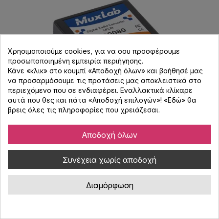
Χρησιμοποιούμε cookies, για να σου προσφέρουμε
προσωποποιημένη εμπειρία περιήγησης.
Κάνε «κλικ» στο κουμπί «Αποδοχή όλων» και βοήθησέ μας
να προσαρμόσουμε τις προτάσεις μας αποκλειστικά στο
περιεχόμενο που σε ενδιαφέρει. Εναλλακτικά κλίκαρε
αυτά που θες και πάτα «Αποδοχή επιλογών»! «
Εδώ
» θα
βρεις όλες τις πληροφορίες που χρειάζεσαι.
MUXLAB DIGITAL AUDIO CONVERTER (DAC)
500080
Αποδοχή όλων
Κωδικός : 125.099
Συνέχεια χωρίς αποδοχή
MuxLab Digital Audio Converter 500080, μετατρέπει το
κωδικοποιημένο LPCM σήμα από ψηφιακή ομοαξονική έξοδο
Διαμόρφωση
(S/PDIF) ή οπτική έξοδο (TOSlink) σε αναλογική στερεοφωνική
έξοδο αριστερού/δεξιού καναλιού (RCA).
137,00 €