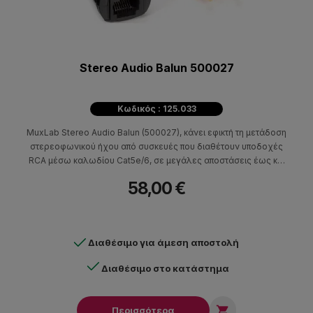
Stereo Audio Balun 500027
Κωδικός : 125.033
MuxLab Stereo Audio Balun (500027), κάνει εφικτή τη μετάδοση
στερεοφωνικού ήχου από συσκευές που διαθέτουν υποδοχές
RCA μέσω καλωδίου Cat5e/6, σε μεγάλες αποστάσεις έως και
1.5 χιλιόμετρο.
58,00 €
Διαθέσιμο για άμεση αποστολή
Διαθέσιμο στο κατάστημα

Περισσότερα