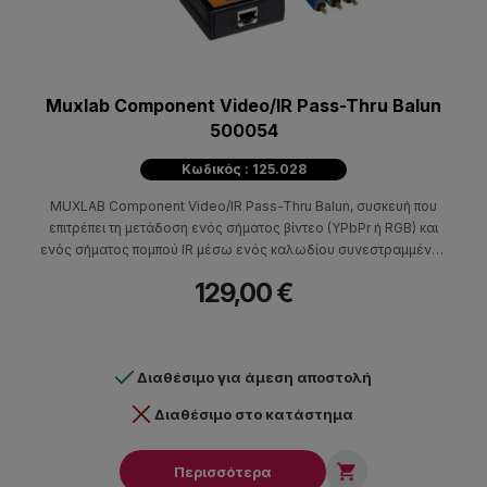
Muxlab Component Video/IR Pass-Thru Balun
500054
Κωδικός : 125.028
MUXLAB Component Video/IR Pass-Thru Balun, συσκευή που
επιτρέπει τη μετάδοση ενός σήματος βίντεο (YPbPr ή RGB) και
ενός σήματος πομπού IR μέσω ενός καλωδίου συνεστραμμένου
ζεύγους κατηγορίας 5E/6
129,00 €
Διαθέσιμο για άμεση αποστολή
Διαθέσιμο στο κατάστημα

Περισσότερα