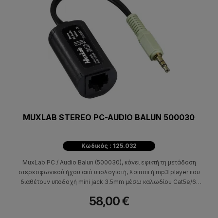
MUXLAB STEREO PC-AUDIO BALUN 500030
Κωδικός : 125.032
MuxLab PC / Audio Balun (500030), κάνει εφικτή τη μετάδοση
στερεοφωνικού ήχου από υπολογιστή, λαπτοπ ή mp3 player που
διαθέτουν υποδοχή mini jack 3.5mm μέσω καλωδίου Cat5e/6,
σε μεγάλες αποστάσεις έως και 1.5 χιλιόμετρο.
58,00 €