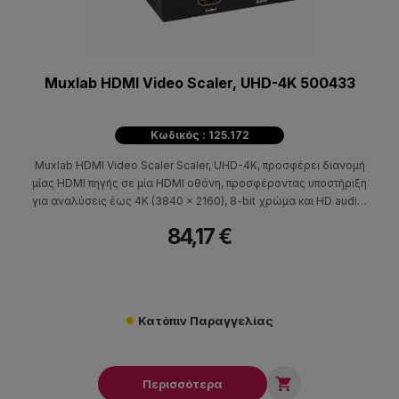
Muxlab HDMI Video Scaler, UHD-4K 500433
Κωδικός : 125.172
Muxlab HDMI Video Scaler Scaler, UHD-4K, προσφέρει διανομή
μίας HDMI πηγής σε μία HDMI οθόνη, προσφέροντας υποστήριξη
για αναλύσεις έως 4K (3840 x 2160), 8-bit χρώμα και HD audio.
Η συσκευή μπορεί να κάνει upscale σήμα 1080p/24Hz σε
84,17 €
4K/24Hz ή downscale σήμα 4K/24Hz σε 1080p/24Hz,
εξασφαλίζοντας συμβατότητα μεταξύ διαφορετικών πηγών και
οθονών.
Κατόπιν Παραγγελίας

Περισσότερα