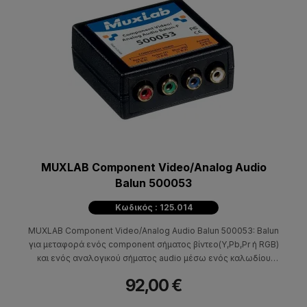
MUXLAB Component Video/Analog Audio
Balun 500053
Κωδικός : 125.014
MUXLAB Component Video/Analog Audio Balun 500053: Balun
για μεταφορά ενός component σήματος βίντεο(Y,Pb,Pr ή RGB)
και ενός αναλογικού σήματος audio μέσω ενός καλωδίου
UTP(Cat5). Χρησιμοποιείται σε ζεύγη. Υποστηρίζει 480i/p, 720i/p,
92,00 €
1080i/p video formats.