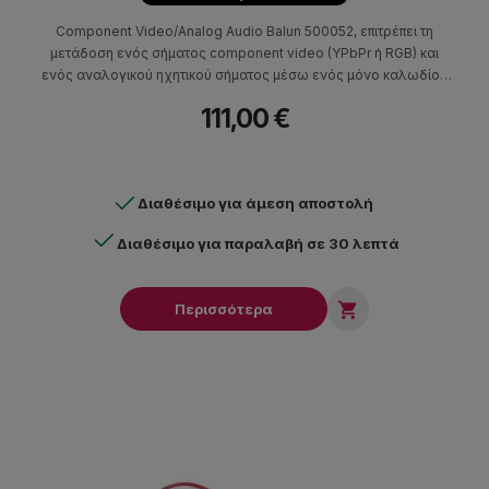
Component Video/Analog Audio Balun 500052, επιτρέπει τη
μετάδοση ενός σήματος component video (YPbPr ή RGB) και
ενός αναλογικού ηχητικού σήματος μέσω ενός μόνο καλωδίου
συνεστραμμένου ζεύγους κατηγορίας 5 (Cat5).
111,00 €
Διαθέσιμο για άμεση αποστολή
Διαθέσιμο για παραλαβή σε 30 λεπτά

Περισσότερα