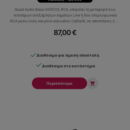
Quad Audio Balun 500033, RCA, επιτρέπει τη μεταφορά έως
τεσσάρων ανεξάρτητων σημάτων Line ή δύο στερεοφωνικά
RCA μέσω ενός και μόνο καλωδίου Cat5e/6, σε αποστάσεις έως
1 χιλιόμετρο σε σύνδεση point-to-point.
87,00 €
Διαθέσιμο για άμεση αποστολή
Διαθέσιμο στο κατάστημα

Περισσότερα