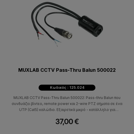
MUXLAB CCTV Pass-Thru Balun 500022
Κωδικός : 125.024
MUXLAB CCTV Pass-Thru Balun 500022: Pass-thru Balun που
συνδυάζει βίντεο, remote power και 2-wire PTZ σήματα σε ένα
UTP (Cat5) καλώδιο. Εξαιρετικά μικρό - κατάλληλο για
εγκατάσταση μέσα σε dome κάμερα. Χρησιμοποιείται σε ζεύγη ή
37,00 €
με άλλα CCTV baluns.