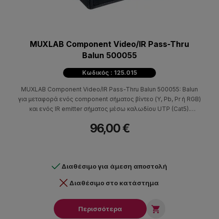
MUXLAB Component Video/IR Pass-Thru
Balun 500055
Κωδικός : 125.015
MUXLAB Component Video/IR Pass-Thru Balun 500055: Balun
για μεταφορά ενός component σήματος βίντεο (Y, Pb, Pr ή RGB)
και ενός IR emitter σήματος μέσω καλωδίου UTP (Cat5).
Χρησιμοποιείται σε ζεύγη. Υποστηρίζει 480i/p, 720i/p και 1080i/p
96,00 €
video formats.
Διαθέσιμο για άμεση αποστολή
Διαθέσιμο στο κατάστημα

Περισσότερα