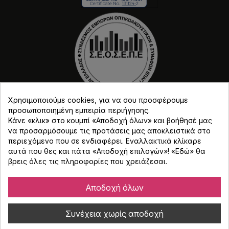
Χρησιμοποιούμε cookies, για να σου προσφέρουμε
προσωποποιημένη εμπειρία περιήγησης.
Κάνε «κλικ» στο κουμπί «Αποδοχή όλων» και βοήθησέ μας
να προσαρμόσουμε τις προτάσεις μας αποκλειστικά στο
περιεχόμενο που σε ενδιαφέρει. Εναλλακτικά κλίκαρε
αυτά που θες και πάτα «Αποδοχή επιλογών»! «
Εδώ
» θα
Copyright © Djmania 2026 / Οι τιμές περιλαμβάνουν
βρεις όλες τις πληροφορίες που χρειάζεσαι.
ΦΠΑ 24% εκτός και αν αναγράφεται διαφορετικά.
Αποδοχή όλων
Συνέχεια χωρίς αποδοχή