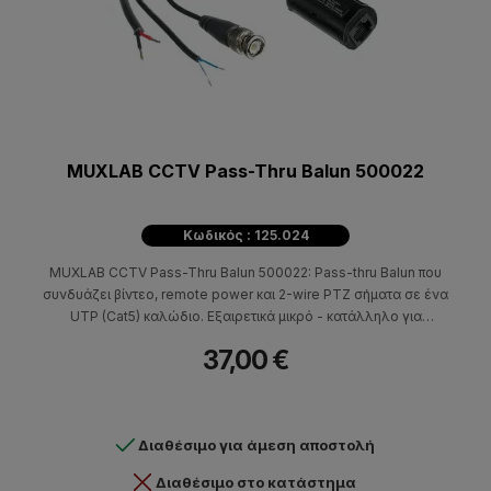
MUXLAB CCTV Pass-Thru Balun 500022
Κωδικός : 125.024
MUXLAB CCTV Pass-Thru Balun 500022: Pass-thru Balun που
συνδυάζει βίντεο, remote power και 2-wire PTZ σήματα σε ένα
UTP (Cat5) καλώδιο. Εξαιρετικά μικρό - κατάλληλο για
εγκατάσταση μέσα σε dome κάμερα. Χρησιμοποιείται σε ζεύγη ή
37,00 €
με άλλα CCTV baluns.
Διαθέσιμο για άμεση αποστολή
Διαθέσιμο στο κατάστημα