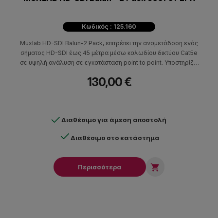
Κωδικός : 125.160
Muxlab HD-SDI Balun-2 Pack, επιτρέπει την αναμετάδοση ενός
σήματος HD-SDI έως 45 μέτρα μέσω καλωδίου δικτύου Cat5e
σε υψηλή ανάλυση σε εγκατάσταση point to point. Υποστηρίζει
ταχύτητα χωρίς συμπίεση και χωρίς κωδικοποίηση, έως 1.5Gbps.
130,00 €
Μέχρι 45 μέτρα μέσω καλωδίου Cat5e υποστηρίζει αναλύσεις
720p και 1080i ενώ μέχρι 120 μέτρα μέσω καλωδίου Cat5e
υποστηρίζει ανάλυση SD.
Διαθέσιμο για άμεση αποστολή
Διαθέσιμο στο κατάστημα

Περισσότερα