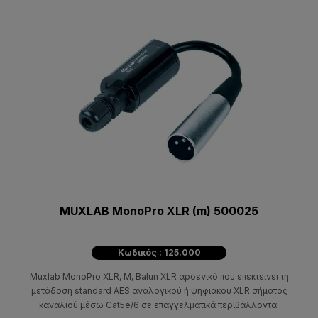
MUXLAB MonoPro XLR (m) 500025
Κωδικός : 125.000
Muxlab MonoPro XLR, M, Balun XLR αρσενικό που επεκτείνει τη
μετάδοση standard AES αναλογικού ή ψηφιακού XLR σήματος
καναλιού μέσω Cat5e/6 σε επαγγελματικά περιβάλλοντα.