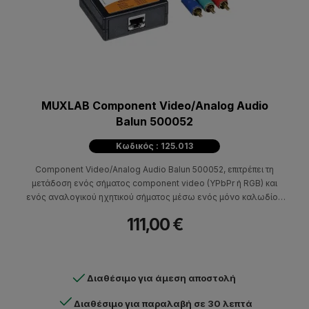
MUXLAB Component Video/Analog Audio
Balun 500052
Κωδικός : 125.013
Component Video/Analog Audio Balun 500052, επιτρέπει τη
μετάδοση ενός σήματος component video (YPbPr ή RGB) και
ενός αναλογικού ηχητικού σήματος μέσω ενός μόνο καλωδίου
συνεστραμμένου ζεύγους κατηγορίας 5 (Cat5).
111,00 €
Διαθέσιμο για άμεση αποστολή
Διαθέσιμο για παραλαβή σε 30 λεπτά