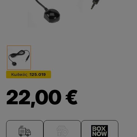
Κωδικός :
125.019
22,00 €