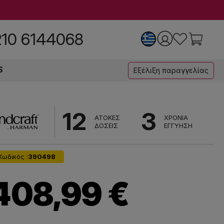
210 6144068
S
Εξέλιξη παραγγελίας
12
3
ΑΤΟΚΕΣ
ΧΡΟΝΙΑ
ΔΟΣΕΙΣ
ΕΓΓΥΗΣΗ
Κωδικός :
390498
408,99 €