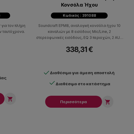
Κονσόλα Ήχου
6
Κωδικός : 391088
er για τον πλήρη
Soundcraft EPM8, αναλογική κονσόλα ήχου 10
ν ταυτόχρονα.
καναλιών με 8 εισόδους Mic/Line, 2
στερεοφωνικές εισόδους, EQ 3 περιοχών, 2 AUX
Sends, 48V phantom power και faders των 60mm.
338,31 €
Διαθέσιμο για άμεση αποστολή
ίας
Διαθέσιμο στο κατάστημα


Περισσότερα