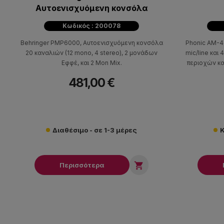
Αυτοενισχυόμενη κονσόλα
Κωδικός : 200078
Behringer PMP6000, Αυτοενισχυόμενη κονσόλα
Phonic AM-4
20 καναλιών (12 mono, 4 stereo), 2 μονάδων
mic/line και 
Εφφέ, και 2 Mon Mix.
περιοχών και
481,00 €
Διαθέσιμο - σε 1-3 μέρες
Κ

Περισσότερα