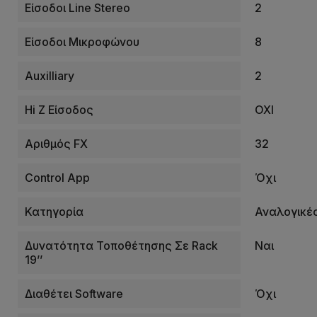
Είσοδοι Line Stereo
2
Είσοδοι Μικροφώνου
8
Auxilliary
2
Hi Z Είσοδος
ΟΧΙ
Αριθμός FX
32
Control App
Όχι
Κατηγορία
Αναλογικέ
Δυνατότητα Τοποθέτησης Σε Rack
Ναι
19’’
Διαθέτει Software
Όχι