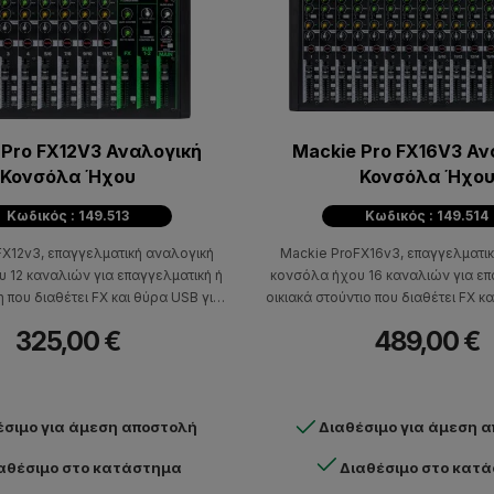
 Pro FX12V3 Αναλογική
Mackie Pro FX16V3 Αν
Κονσόλα Ήχου
Κονσόλα Ήχο
Κωδικός : 149.513
Κωδικός : 149.514
X12v3, επαγγελματική αναλογική
Mackie ProFX16v3, επαγγελματι
 12 καναλιών για επαγγελματική ή
κονσόλα ήχου 16 καναλιών για επ
η που διαθέτει FX και θύρα USB για
οικιακά στούντιο που διαθέτει FX κ
 μέσω υπολογιστή, ιδανική για
ηχογράφηση μέσω υπολογ
325,00 €
489,00 €
 και δημιουργούς περιεχομένου.
έσιμο για άμεση αποστολή
Διαθέσιμο για άμεση 
αθέσιμο στο κατάστημα
Διαθέσιμο στο κατ