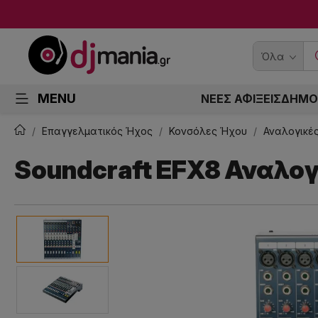
Όλα
MENU
ΝΕΕΣ ΑΦΙΞΕΙΣ
ΔΗΜΟ
Επαγγελματικός Ήχος
Κονσόλες Ήχου
Αναλογικέ
Soundcraft EFX8 Αναλο