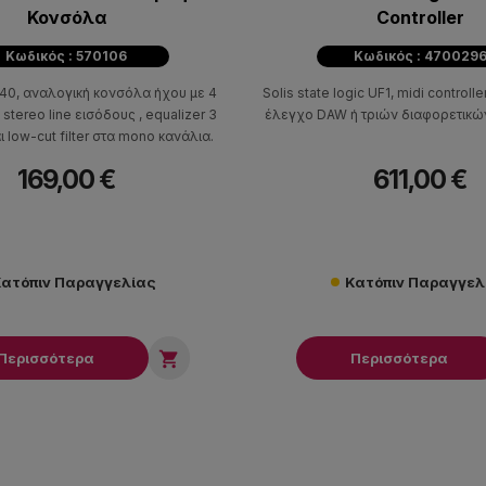
Κονσόλα
Controller
Κωδικός : 570106
Κωδικός : 470029
40, αναλογική κονσόλα ήχου με 4
Solis state logic UF1, midi controll
4 stereo line εισόδους , equalizer 3
έλεγχο DAW ή τριών διαφορετικώ
 low-cut filter στα mono κανάλια.
169,00 €
611,00 €
ατόπιν Παραγγελίας
Κατόπιν Παραγγελ

Περισσότερα
Περισσότερα