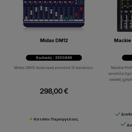
Midas DM12
Mackie
Κωδικός : 2500846
Midas DM12 Αναλογική κονσόλα 12 καναλιών.
Mackie ProF
κονσόλα ήχου
οικιακή χρήσ
ηχογράφηση
298,00 €
μουσικούς
Διαθ
Κατόπιν Παραγγελίας
Δι