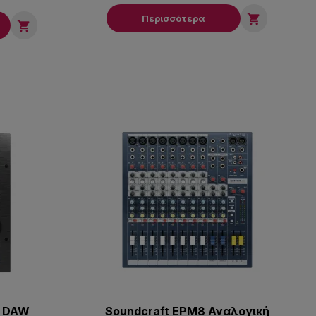

Περισσότερα

f1 DAW
Soundcraft EPM8 Αναλογική