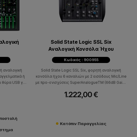
αλογική
Solid State Logic SSL Six
υ
Αναλογική Κονσόλα Ήχου
Κωδικός : 900955
κή αναλογική
Solid State Logic SSL Six, φορητή αναλογική
αγγελματικά ή
κονσόλα ήχου 6 καναλιών με 2 εισόδους Mic/Line
αι θύρα USB για
με προ-ενισχύσεις SuperAnalogueTM (66dB Gain),
ιστή.
2 στερεοφωνικές εισόδους, EQ 2 περιοχών, 75Hz
1.222,00 €
High-pass filter, ένα κουμπί ενεργοποίησης
compressor και faders των 100mm.
αποστολή
Κατόπιν Παραγγελίας
άστημα