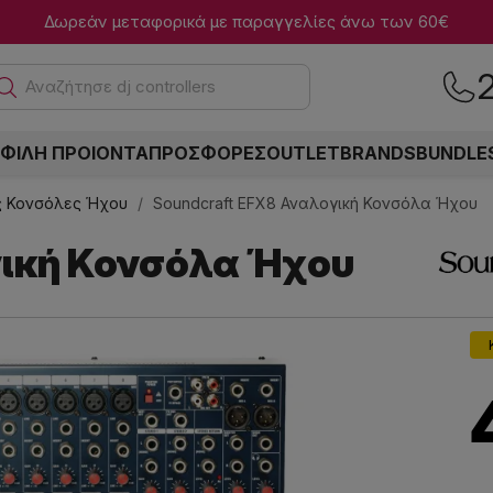
Δωρεάν μεταφορικά με παραγγελίες άνω των 60€
Αναζή
ΦΙΛΗ ΠΡΟΙΟΝΤΑ
ΠΡΟΣΦΟΡΕΣ
OUTLET
BRANDS
BUNDLE
ς Κονσόλες Ήχου
Soundcraft EFX8 Αναλογική Κονσόλα Ήχου
γική Κονσόλα Ήχου