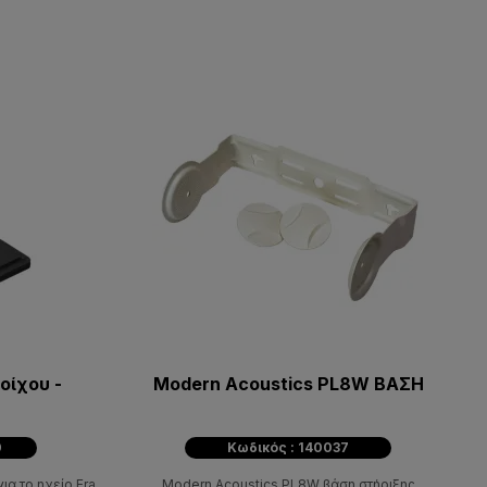
οίχου -
Modern Acoustics PL8W ΒΑΣΗ
0
Κωδικός : 140037
ια το ηχείο Era
Modern Acoustics PL8W βάση στήριξης