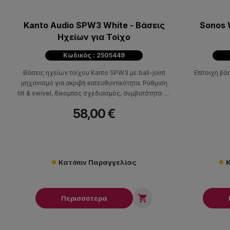
Kanto Audio SPW3 White - Βάσεις
Sonos 
Ηχείων για Τοίχο
Κωδικός : 2505449
Βάσεις ηχείων τοίχου Kanto SPW3 με ball-joint
Επίτοιχη βά
μηχανισμό για ακριβή κατευθυντικότητα. Ρύθμιση
tilt & swivel, δίκομπος σχεδιασμός, συμβατότητα με
?"-20, έως 5kg ανά βάση.
58,00 €
Κατόπιν Παραγγελίας
Κ

Περισσότερα