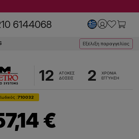
210 6144068
S
Εξέλιξη παραγγελίας
12
2
ΑΤΟΚΕΣ
ΧΡΟΝΙΑ
ΔΟΣΕΙΣ
ΕΓΓΥΗΣΗ
Κωδικός :
710032
57,14 €