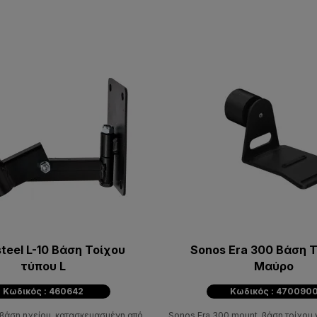
teel L-10 Bάση Τοίχου
Sonos Era 300 Βάση Τ
τύπου L
Μαύρο
Κωδικός : 460642
Κωδικός : 470090
η βάση ηχείου, κατασκευασμένη από
Sonos Era 300 mount, βάση τοίχου γ