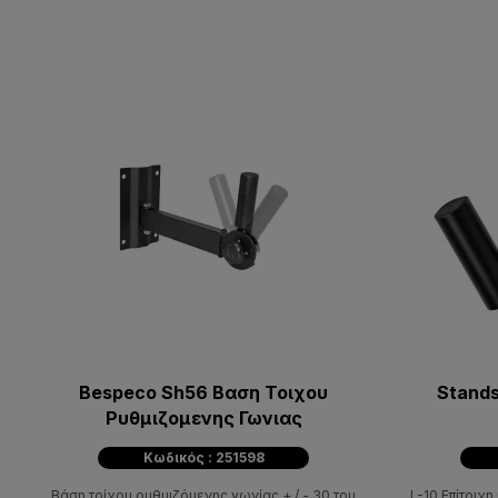
Bespeco Sh56 Βαση Τοιχου
Stands
Ρυθμιζομενης Γωνιας
Κωδικός : 251598
Βάση τοίχου ρυθμιζόμενης γωνίας + / - 30 του
L-10 Επίτοιχ