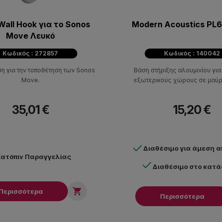
Wall Hook για το Sonos
Modern Acoustics PL
Move Λευκό
Κωδικός : 272857
Κωδικός : 140042
ση για την τοποθέτηση των Sonos
Βάση στήριξης αλουμινίου για
Move.
εξωτερικούς χώρους σε μαύ
35,01 €
15,20 €
Διαθέσιμο για άμεση 
ατόπιν Παραγγελίας
Διαθέσιμο στο κατ

Περισσότερα
Περισσότερα