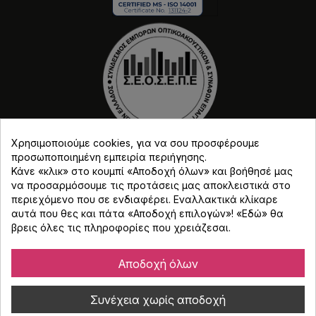
Χρησιμοποιούμε cookies, για να σου προσφέρουμε
προσωποποιημένη εμπειρία περιήγησης.
Κάνε «κλικ» στο κουμπί «Αποδοχή όλων» και βοήθησέ μας
να προσαρμόσουμε τις προτάσεις μας αποκλειστικά στο
περιεχόμενο που σε ενδιαφέρει. Εναλλακτικά κλίκαρε
αυτά που θες και πάτα «Αποδοχή επιλογών»! «
Εδώ
» θα
Copyright © Djmania 2026 / Οι τιμές περιλαμβάνουν
βρεις όλες τις πληροφορίες που χρειάζεσαι.
ΦΠΑ 24% εκτός και αν αναγράφεται διαφορετικά.
Αποδοχή όλων
Συνέχεια χωρίς αποδοχή