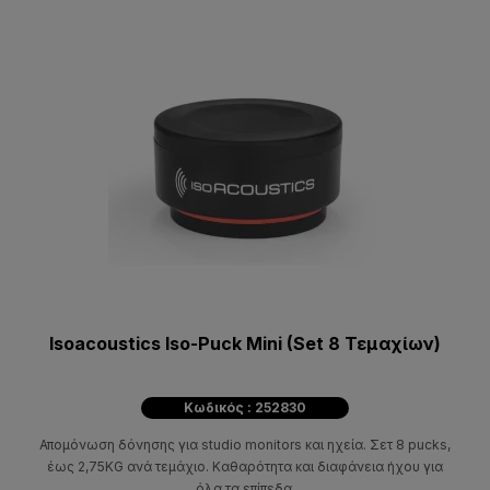
Isoacoustics Iso-Puck Mini (Set 8 Τεμαχίων)
Κωδικός : 252830
Απομόνωση δόνησης για studio monitors και ηχεία. Σετ 8 pucks,
έως 2,75KG ανά τεμάχιο. Καθαρότητα και διαφάνεια ήχου για
όλα τα επίπεδα.