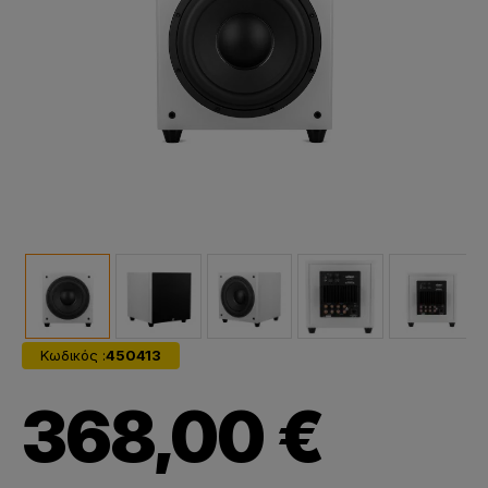
Κωδικός :
450413
368,00 €