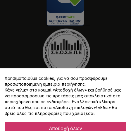
Χρησιμοποιούμε cookies, για να σου προσφέρουμε
προσωποποιημένη εμπειρία περιήγησης.
Κάνε «κλικ» στο κουμπί «Αποδοχή όλων» και βοήθησέ μας
να προσαρμόσουμε τις προτάσεις μας αποκλειστικά στο
περιεχόμενο που σε ενδιαφέρει. Εναλλακτικά κλίκαρε
αυτά που θες και πάτα «Αποδοχή επιλογών»! «
Εδώ
» θα
βρεις όλες τις πληροφορίες που χρειάζεσαι.
Copyright © Djmania 2026 / Οι τιμές περιλαμβάνουν
ΦΠΑ 24% εκτός και αν αναγράφεται διαφορετικά.
Αποδοχή όλων