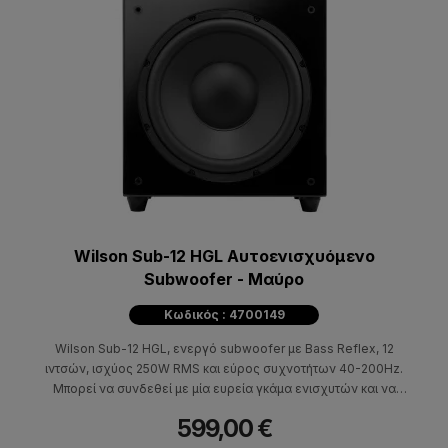
Wilson Sub-12 HGL Αυτοενισχυόμενο
Subwoofer - Μαύρο
Κωδικός : 4700149
Wilson Sub-12 HGL, ενεργό subwoofer με Bass Reflex, 12
ιντσών, ισχύος 250W RMS και εύρος συχνοτήτων 40-200Hz.
Μπορεί να συνδεθεί με μία ευρεία γκάμα ενισχυτών και να
χρησιμοποιηθεί σε stereo ή surround οικιακές εφαρμογές.
599,00 €