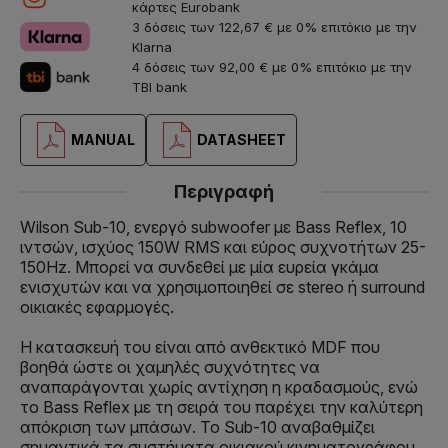
κάρτες Eurobank
3 δόσεις των 122,67 € με 0% επιτόκιο με την
Klarna
4 δόσεις των 92,00 € με 0% επιτόκιο με την
TBI bank
MANUAL
DATASHEET
Περιγραφή
Wilson Sub-10, ενεργό subwoofer με Bass Reflex, 10
ιντσών, ισχύος 150W RMS και εύρος συχνοτήτων 25-
150Hz. Μπορεί να συνδεθεί με μία ευρεία γκάμα
ενισχυτών και να χρησιμοποιηθεί σε stereo ή surround
οικιακές εφαρμογές.
Η κατασκευή του είναι από ανθεκτικό MDF που
βοηθά ώστε οι χαμηλές συχνότητες να
αναπαράγονται χωρίς αντίχηση η κραδασμούς, ενώ
το Bass Reflex με τη σειρά του παρέχει την καλύτερη
απόκριση των μπάσων. Το Sub-10 αναβαθμίζει
σημαντικά τα συστήματα οικιακού κινηματογράφου,