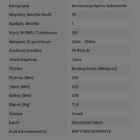
Κατηγορία
Αυτοενισχυόμενο Subwoofer
Μέγεθος Woofer (Inch)
10
Αριθμός Woofer
1
Ισχύς W RMS / Continuous
150
Απόκριση Συχνοτήτων
25Hz - 150Hz
Σύνδεση Εισόδου
1X RCA IN
Υλικό Καμπίνας
Ξύλο
Έξοδοι
Binding Posts (μπόρνες)
Πλάτος (mm)
320
Ύψος (mm)
320
Βάθος (mm)
336
Βάρος (kg)
11,6
Χρώμα
Λευκό
Ean13
5903402873942
Κωδ.Κατασκευαστή
RAPTORSUB10WHITE