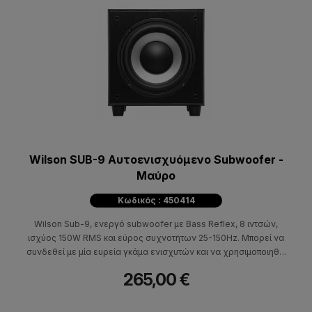
Wilson SUB-9 Αυτοενισχυόμενο Subwoofer -
Μαύρο
Κωδικός : 450414
Wilson Sub-9, ενεργό subwoofer με Bass Reflex, 8 ιντσών,
ισχύος 150W RMS και εύρος συχνοτήτων 25-150Hz. Μπορεί να
συνδεθεί με μία ευρεία γκάμα ενισχυτών και να χρησιμοποιηθεί
σε stereo ή surround οικιακές εφαρμογές.
265,00 €