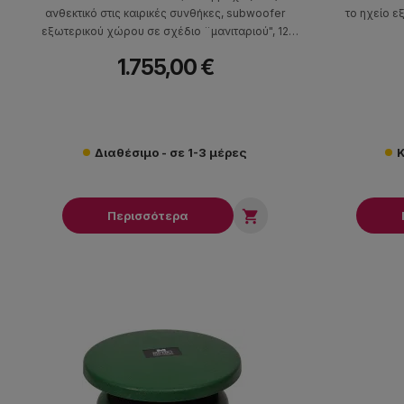
ανθεκτικό στις καιρικές συνθήκες, subwoofer
το ηχείο 
εξωτερικού χώρου σε σχέδιο ¨μανιταριού", 12
ιντσών, ισχύος 100W RMS/400W Peak,
1.755,00 €
ενσωματωμένο μετασχηματιστή 70/100 volt,
ευαισθησία 90dB και εύρος συχνοτήτων 40Hz-
120Hz.
Διαθέσιμο - σε 1-3 μέρες
Κ

Περισσότερα