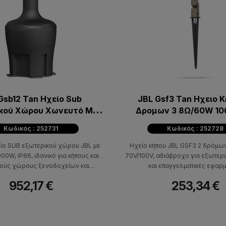
Gsb12 Tan Ηχείο Sub
JBL Gsf3 Tan Ηχειο 
κού Χώρου Χωνευτό Με
Δρομων 3 8Ω/60W 10
Woofer 12
103Db
Κωδικός : 252731
Κωδικός : 252728
ίο SUB εξωτερικού χώρου JBL με
Ηχείο κήπου JBL GSF3 2 δρόμων
900W, IP66, ιδανικό για κήπους και
70V/100V, αδιάβροχο για εξωτερ
ούς χώρους ξενοδοχείων και
και επαγγελματικές εφαρ
εστιατορίων.
952,17 €
253,34 €