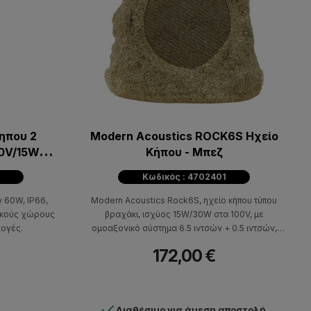
Κηπου 2
Modern Acoustics ROCK6S Ηχείο
0V/15W
Κήπου - Μπεζ
Κωδικός : 4702401
 60W, IP66,
Modern Acoustics Rock6S, ηχείο κήπου τύπου
ικούς χώρους
βραχάκι, ισχύος 15W/30W στα 100V, με
μογές.
ομοαξονικό σύστημα 6.5 ιντσών + 0.5 ιντσών,
απόκριση συχνότητας 100Hz–20kHz και
172,00 €
πιστοποίηση IP66.
Διαθέσιμο για άμεση αποστολή