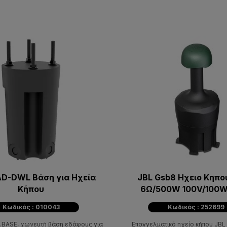
D-DWL Βάση για Ηχεία
JBL Gsb8 Ηχειο Κηπο
Κήπου
6Ω/500W 100V/100W
Κωδικός : 010043
Κωδικός : 252699
BASE, χωνευτή βάση εδάφους για
Επαγγελματικό ηχείο κήπου JBL