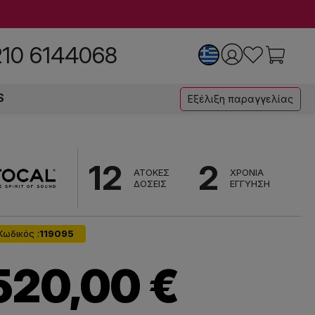
210 6144068
S
Εξέλιξη παραγγελίας
12
2
ΑΤΟΚΕΣ
ΧΡΟΝΙΑ
ΔΟΣΕΙΣ
ΕΓΓΥΗΣΗ
Κωδικός :
119095
520,00 €