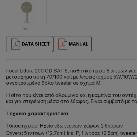
DATA SHEET
MANUAL
Focal Littora 200 OD SAT 5, παθητικό ηχείο 5 ιντσών
μετασχηματιστή 70/100 volt με λήψεις ισχύος 5W/10W/2
ανεστραμμένο θόλο tweeter σε σχήμα Μ.
Η σίτα του είναι από αλουμίνιο και η καμπίνα του αντέ
και για στερέωση μέσα στο έδαφος. Είναι συμβατό με το
Τεχνικά χαρακτηριστικά
Τύπος ηχείου: Ηχείο εξωτερικών χώρων 2 δρόμων
Drivers: 5 ιντσών (12.7cm) Iris IP, 1 ίντσας (2.5cm) tw