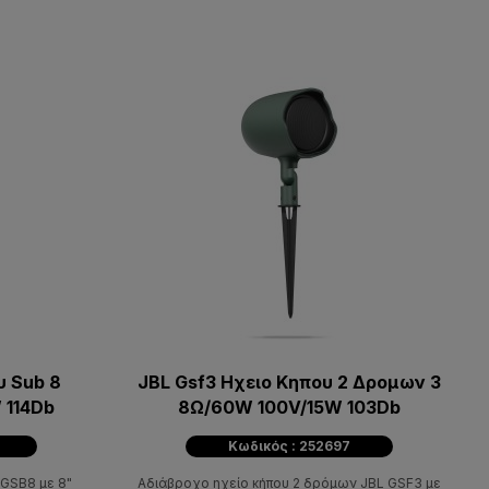
υ Sub 8
JBL Gsf3 Ηχειο Κηπου 2 Δρομων 3
 114Db
8Ω/60W 100V/15W 103Db
Κωδικός : 252697
 GSB8 με 8"
Αδιάβροχο ηχείο κήπου 2 δρόμων JBL GSF3 με