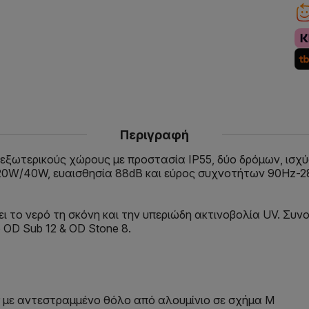
Περιγραφή
 για εξωτερικούς χώρους με προστασία IP55, δύο δρόμων,
0W/40W, ευαισθησία 88dB και εύρος συχνοτήτων 90Hz-28kH
χει το νερό τη σκόνη και την υπεριώδη ακτινοβολία UV. Σ
 OD Sub 12 & OD Stone 8.
eeter με αντεστραμμένο θόλο από αλουμίνιο σε σχήμα Μ