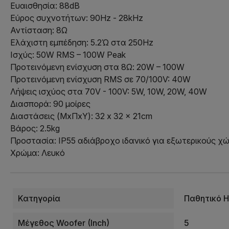
Ευαισθησία: 88dB
Εύρος συχνοτήτων: 90Hz - 28kHz
Αντίσταση: 8Ω
Ελάχιστη εμπέδηση: 5.2Ώ στα 250Hz
Ισχύς: 50W RMS – 100W Peak
Προτεινόμενη ενίσχυση στα 8Ω: 20W – 100W
Προτεινόμενη ενίσχυση RMS σε 70/100V: 40W
Λήψεις ισχύος στα 70V - 100V: 5W, 10W, 20W, 40W
Διασπορά: 90 μοίρες
Διαστάσεις (ΜxΠxΥ): 32 x 32 x 21cm
Βάρος: 2.5kg
Προστασία: IP55 αδιάβροχο ιδανικό για εξωτερικούς χ
Χρώμα: Λευκό
Κατηγορία
Παθητικό Η
Μέγεθος Woofer (Inch)
5