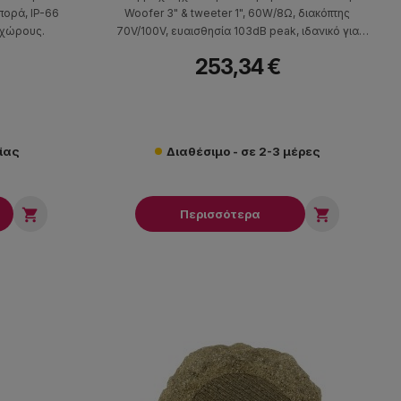
πορά, IP-66
Woofer 3" & tweeter 1", 60W/8Ω, διακόπτης
 χώρους.
70V/100V, ευαισθησία 103dB peak, ιδανικό για
εξωτερικούς χώρους.
253,34 €
ίας
Διαθέσιμο - σε 2-3 μέρες


Περισσότερα