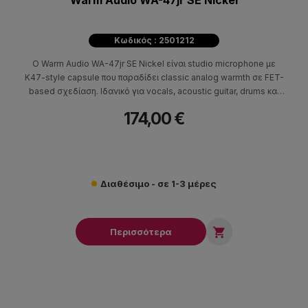
Warm Audio WA-47jr SE Nickel
Κωδικός : 2501212
Ο Warm Audio WA-47jr SE Nickel είναι studio microphone με
K47-style capsule που παραδίδει classic analog warmth σε FET-
based σχεδίαση. Ιδανικό για vocals, acoustic guitar, drums και
streaming με professional shockmount και discrete signal path.
174,00 €
Διαθέσιμο - σε 1-3 μέρες

Περισσότερα