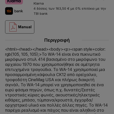
Klarna
4 δόσεις των 163,50 € με 0% επιτόκιο με την
TBI bank
Manual
Περιγραφή
<html><head></head><body><p><span style=color:
rgb(105, 105, 105);>Το WA-14 είναι ένα πυκνωτικό
μικρόφωνο στυλ 414 βασισμένο στο μικρόφωνο του
αρχαίου 1970 που χρησιμοποιήθηκε σε αμέτρητα
επιτυχημένα τραγούδια. Το WA-14 χρησιμοποιεί μια
προσαρμοσμένη κάψουλα CK12 από ορείχαλκο,
τροφοδότη CineMag USA και πλήρως διακριτή
σιγνάλ. Το WA-14 μπορεί να χρησιμοποιηθεί σε ένα
ευρύ φάσμα πηγών, όπως π.χ. δυνατές/ζεστές
ντροστικές κύριες φωνές, ακουστικές/ηλεκτρικές
κιθάρες, μπάσο, τύμπανα/κρουστά, έγχορδα/
ορχηστρικό υλικό και πολλές άλλες πηγές. Το WA-14
παρέχει ρεαλισμό και πάχος που είναι αληθινό στο