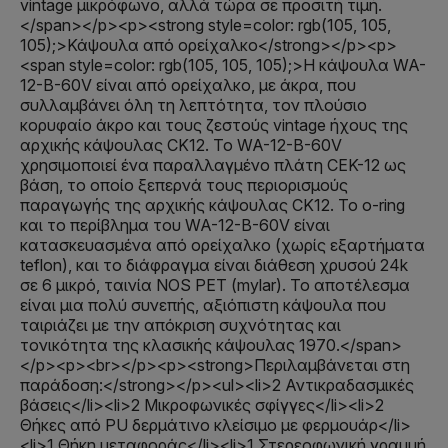
vintage μικρόφωνο, αλλά τώρα σε προσιτή τιμή.
</span></p><p><strong style=color: rgb(105, 105,
105);>Κάψουλα από ορείχαλκο</strong></p><p>
<span style=color: rgb(105, 105, 105);>Η κάψουλα WA-
12-B-60V είναι από ορείχαλκο, με άκρα, που
συλλαμβάνει όλη τη λεπτότητα, τον πλούσιο
κορυφαίο άκρο και τους ζεστούς vintage ήχους της
αρχικής κάψουλας CK12. Το WA-12-B-60V
χρησιμοποιεί ένα παραλλαγμένο πλάτη CEK-12 ως
βάση, το οποίο ξεπερνά τους περιορισμούς
παραγωγής της αρχικής κάψουλας CK12. Το o-ring
και το περίβλημα του WA-12-B-60V είναι
κατασκευασμένα από ορείχαλκο (χωρίς εξαρτήματα
teflon), και το διάφραγμα είναι διάθεση χρυσού 24k
σε 6 μικρό, ταινία NOS PET (mylar). Το αποτέλεσμα
είναι μια πολύ συνεπής, αξιόπιστη κάψουλα που
ταιριάζει με την απόκριση συχνότητας και
τονικότητα της κλασικής κάψουλας 1970.</span>
</p><p><br></p><p><strong>Περιλαμβάνεται στη
παράδοση:</strong></p><ul><li>2 Αντικραδασμικές
βάσεις</li><li>2 Μικροφωνικές σφίγγες</li><li>2
Θήκες από PU δερμάτινο κλείσιμο με φερμουάρ</li>
<li>1 Θήκη μεταφοράς</li><li>1 Στερεοφωνική γραμμή