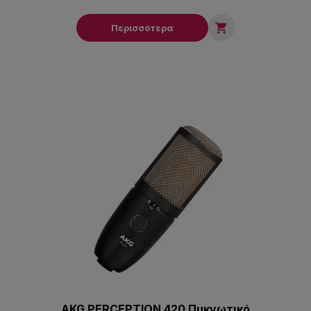

Περισσότερα
AKG PERCEPTION 420 Πυκνωτικό