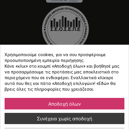
Χρησιμοποιούμε cookies, για να σου προσφέρουμε
προσωποποιημένη εμπειρία περιήγησης.
Κάνε «κλικ» στο κουμπί «Αποδοχή όλων» και βοήθησέ μας
να προσαρμόσουμε τις προτάσεις μας αποκλειστικά στο
περιεχόμενο που σε ενδιαφέρει. Εναλλακτικά κλίκαρε
αυτά που θες και πάτα «Αποδοχή επιλογών»! «
Εδώ
» θα
βρεις όλες τις πληροφορίες που χρειάζεσαι.
Copyright © Djmania 2026 / Οι τιμές περιλαμβάνουν
ΦΠΑ 24% εκτός και αν αναγράφεται διαφορετικά.
Αποδοχή όλων
Συνέχεια χωρίς αποδοχή