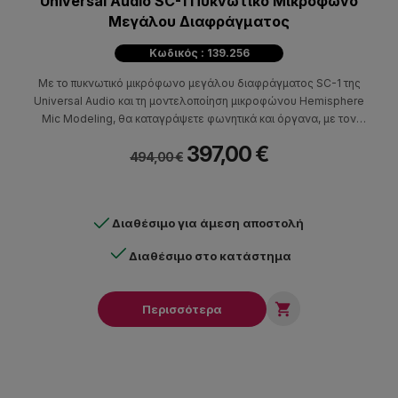
Universal Audio SC-1 Πυκνωτικό Μικρόφωνο
Μεγάλου Διαφράγματος
Κωδικός : 139.256
Με το πυκνωτικό μικρόφωνο μεγάλου διαφράγματος SC-1 της
Universal Audio και τη μοντελοποίηση μικροφώνου Hemisphere
Mic Modeling, θα καταγράψετε φωνητικά και όργανα, με τον
αυθεντικό ήχο και τον χαρακτήρα των πιο δημοφιλών
397,00 €
μικροφώνων στούντιο που έχουν κατασκευαστεί ποτέ. Ολα με
494,00 €
ένα μικρόφωνο κορυφαίας ποιότητας.
Διαθέσιμο για άμεση αποστολή
Διαθέσιμο στο κατάστημα

Περισσότερα