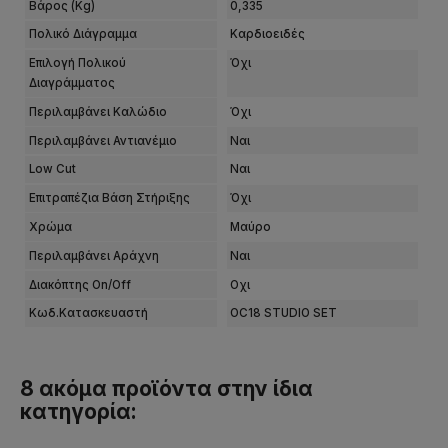
Βάρος (kg)
0,335
Πολικό Διάγραμμα
Καρδιοειδές
Επιλογή Πολικού
Όχι
Διαγράμματος
Περιλαμβάνει Καλώδιο
Όχι
Περιλαμβάνει Αντιανέμιο
Ναι
Low Cut
Ναι
Επιτραπέζια Βάση Στήριξης
Όχι
Χρώμα
Μαύρο
Περιλαμβάνει Αράχνη
Ναι
Διακόπτης On/off
Οχι
Κωδ.Κατασκευαστή
OC18 STUDIO SET
8 ακόμα προϊόντα στην ίδια
κατηγορία: