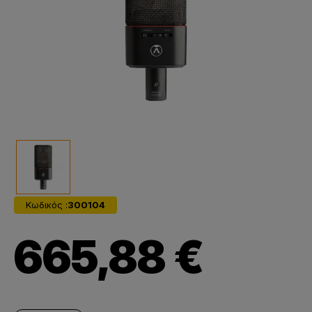
Κωδικός :
300104
665,88 €