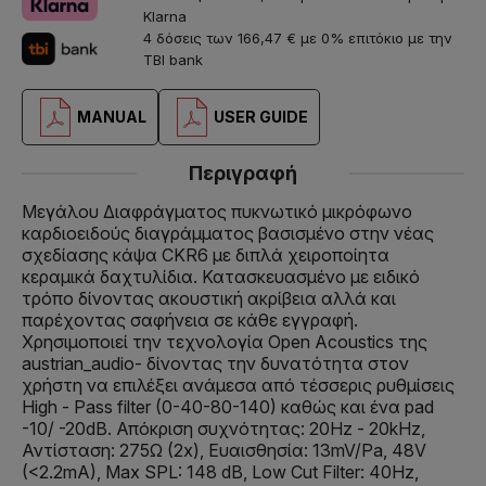
Klarna
4 δόσεις των 166,47 € με 0% επιτόκιο με την
TBI bank
MANUAL
USER GUIDE
Περιγραφή
Μεγάλου Διαφράγματος πυκνωτικό μικρόφωνο
καρδιοειδούς διαγράμματος βασισμένο στην νέας
σχεδίασης κάψα CKR6 με διπλά χειροποίητα
κεραμικά δαχτυλίδια. Κατασκευασμένο με ειδικό
τρόπο δίνοντας ακουστική ακρίβεια αλλά και
παρέχοντας σαφήνεια σε κάθε εγγραφή.
Χρησιμοποιεί την τεχνολογία Open Acoustics της
austrian_audio- δίνοντας την δυνατότητα στον
χρήστη να επιλέξει ανάμεσα από τέσσερις ρυθμίσεις
High - Pass filter (0-40-80-140) καθώς και ένα pad
-10/ -20dB. Απόκριση συχνότητας: 20Hz - 20kHz,
Αντίσταση: 275Ω (2x), Ευαισθησία: 13mV/Pa, 48V
(<2.2mA), Max SPL: 148 dB, Low Cut Filter: 40Hz,