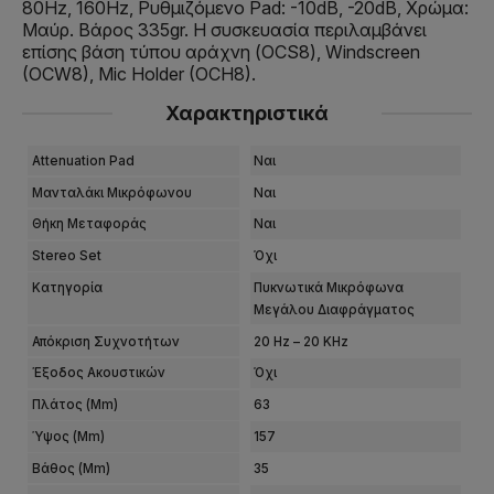
80Hz, 160Hz, Ρυθμιζόμενο Pad: -10dB, -20dB, Χρώμα:
Μαύρ. Βάρος 335gr. Η συσκευασία περιλαμβάνει
επίσης βάση τύπου αράχνη (OCS8), Windscreen
(OCW8), Mic Holder (OCH8).
Χαρακτηριστικά
Attenuation Pad
Ναι
Μανταλάκι Μικρόφωνου
Ναι
Θήκη Μεταφοράς
Ναι
Stereo Set
Όχι
Κατηγορία
Πυκνωτικά Μικρόφωνα
Μεγάλου Διαφράγματος
Απόκριση Συχνοτήτων
20 Hz – 20 KHz
Έξοδος Ακουστικών
Όχι
Πλάτος (mm)
63
Ύψος (mm)
157
Βάθος (mm)
35