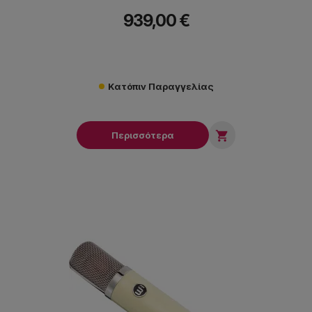
απαιτητικές φωνητικές & οργάνων εφαρμογές studio και
939,00 €
μουσικές σκηνές.
Κατόπιν Παραγγελίας

Περισσότερα