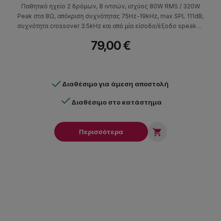
Παθητικό ηχείο 2 δρόμων, 8 ιντσών, ισχύος 80W RMS / 320W
Peak στα 8Ω, απόκριση συχνότητας 75Hz-19kHz, max SPL 111dB,
συχνότητα crossover 3.5kHz και από μία είσοδο/έξοδο speakon
στο πίσω μέρος.
79,00 €
Διαθέσιμο για άμεση αποστολή
Διαθέσιμο στο κατάστημα

Περισσότερα