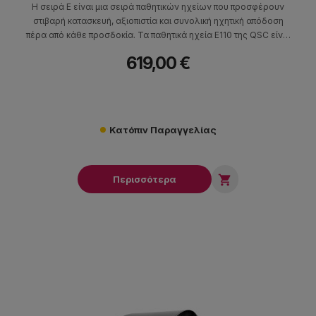
Η σειρά E είναι μια σειρά παθητικών ηχείων που προσφέρουν
στιβαρή κατασκευή, αξιοπιστία και συνολική ηχητική απόδοση
πέρα από κάθε προσδοκία. Τα παθητικά ηχεία E110 της QSC είναι
ιδανικά για κλαμπ, συναυλίες, εκδηλώσεις και πολλά άλλα.
619,00 €
Κατόπιν Παραγγελίας

Περισσότερα