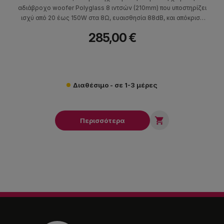
αδιάβροχο woofer Polyglass 8 ιντσών (210mm) που υποστηρίζει
ισχύ από 20 έως 150W στα 8Ω, ευαισθησία 88dB, και απόκριση
συχνότητας (+/- 3dB) 60Hz-23kHz.
285,00 €
Διαθέσιμο - σε 1-3 μέρες

Περισσότερα