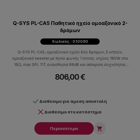
Q-SYS PL-CA5 Παθητικό ηχείο ομοαξονικό 2-
δρόμων
Κωδικός : 010090
Q-SYS PL-CA5, ομοαξονικό ηχείο δύο δρόμων, 5 ιντσών,
ομοαξονικό tweeter με πηνίο φωνής 1 ίντσας. ισχύος 180W στα
16Ω, max SPL 117, ευαισθησία 88dB και απόκριση συχνότητας
72Hz - 20kHz (-10dB με EQ).
806,00 €
Διαθέσιμο για άμεση αποστολή
Διαθέσιμο στο κατάστημα

Περισσότερα