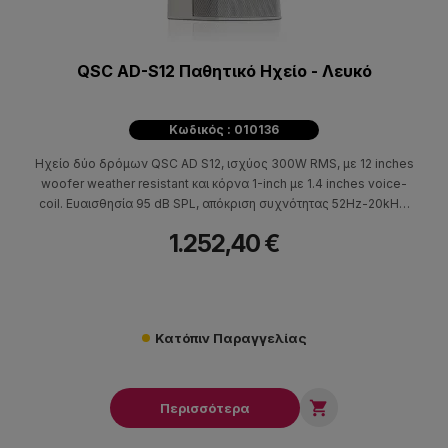
QSC AD-S12 Παθητικό Ηχείο - Λευκό
Κωδικός : 010136
Ηχείο δύο δρόμων QSC AD S12, ισχύος 300W RMS, με 12 inches
woofer weather resistant και κόρνα 1-inch με 1.4 inches voice-
coil. Ευαισθησία 95 dB SPL, απόκριση συχνότητας 52Hz-20kHz.
Διασπορά 75° (-6 dB). Καμπίνα από υψηλής ποιότητα πλαστικό σε
1.252,40 €
μαύρο χρώμα. Βάση στήριξης X-Mount. Διστάσεις (HxWxD) 594
x 354 x 323mm – 16kg.
Κατόπιν Παραγγελίας

Περισσότερα