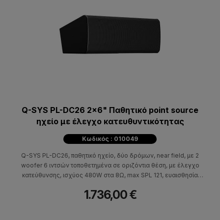
Q-SYS PL-DC26 2x6" Παθητικό point source
ηχείο με έλεγχο κατευθυντικότητας
Κωδικός : 010049
Q-SYS PL-DC26, παθητικό ηχείο, δύο δρόμων, near field, με 2
woofer 6 ιντσών τοποθετημένα σε οριζόντια θέση, με έλεγχο
κατεύθυνσης, ισχύος 480W στα 8Ω, max SPL 121, ευαισθησία
102.2dB και απόκριση συχνότητας 70Hz - 20kHz (-10dB με EQ).
1.736,00 €