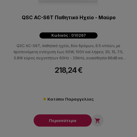
QSC AC-S6T Παθητικό Ηχείο - Μαύρο
Κωδικός : 010267
QSC AC-S6T, παθητικό ηχείο, δύο δρόμων, 6.5 ιντσών, με
προτεινόμενη ενίσχυση έως 60W, 100V και λήψεις 30, 15, 7.5,
3.8W εύρος συχνοτήτων 60Hz - 20kHz, ευαισθησία 86dB και
max SPL dB 101dB continuous / 107dB peak.
218,24 €
Κατόπιν Παραγγελίας

Περισσότερα