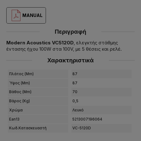
MANUAL
Περιγραφή
Modern Acoustics VC5120D
, ελεγκτής στάθμης
έντασης ήχου 100W στα 100V, με 5 θέσεις και ρελέ.
Χαρακτηριστικά
Πλάτος (mm)
87
Ύψος (mm)
87
Βάθος (mm)
70
Βάρος (kg)
0,5
Χρώμα
Λευκό
Ean13
5213007196064
Κωδ.Κατασκευαστή
VC-5120D