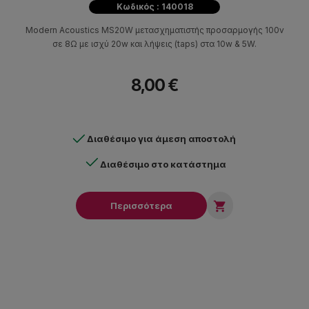
Κωδικός : 140018
Modern Acoustics MS20W μετασχηματιστής προσαρμογής 100v
σε 8Ω με ισχύ 20w και λήψεις (taps) στα 10w & 5W.
8,00 €
Διαθέσιμο για άμεση αποστολή
Διαθέσιμο στο κατάστημα

Περισσότερα