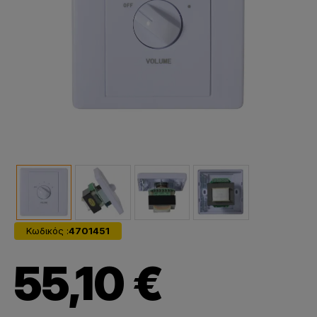
Κωδικός :
4701451
55,10 €