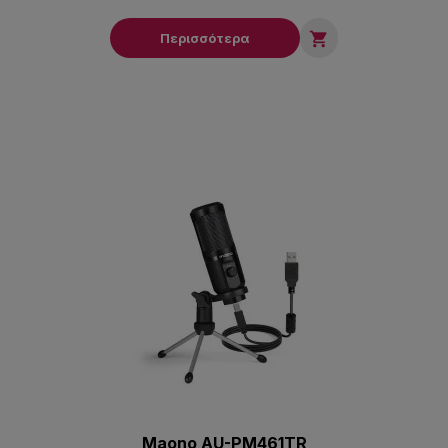

Περισσότερα
Maono AU-PM461TR