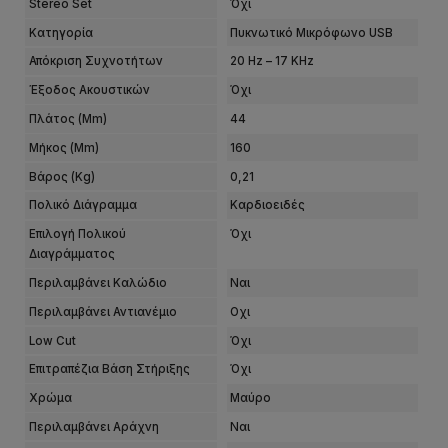
Stereo Set
Όχι
Κατηγορία
Πυκνωτικό Μικρόφωνο USB
Απόκριση Συχνοτήτων
20 Hz – 17 KHz
Έξοδος Ακουστικών
Όχι
Πλάτος (mm)
44
Μήκος (mm)
160
Βάρος (kg)
0,21
Πολικό Διάγραμμα
Καρδιοειδές
Επιλογή Πολικού
Όχι
Διαγράμματος
Περιλαμβάνει Καλώδιο
Ναι
Περιλαμβάνει Αντιανέμιο
Οχι
Low Cut
Όχι
Επιτραπέζια Βάση Στήριξης
Όχι
Χρώμα
Μαύρο
Περιλαμβάνει Αράχνη
Ναι