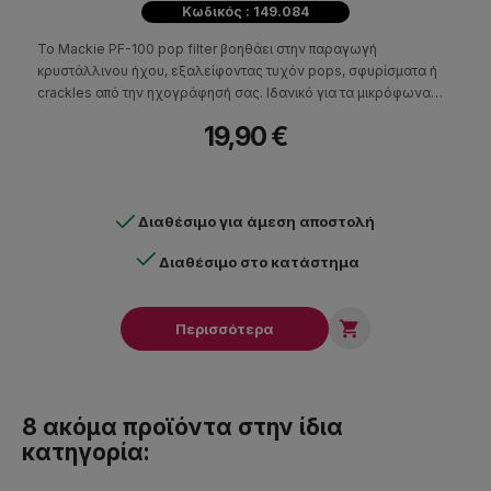
Κωδικός : 149.084
Το Mackie PF-100 pop filter βοηθάει στην παραγωγή
κρυστάλλινου ήχου, εξαλείφοντας τυχόν pops, σφυρίσματα ή
crackles από την ηχογράφησή σας. Ιδανικό για τα μικρόφωνα
Mackie της σειράς Element.
19,90 €
Διαθέσιμο για άμεση αποστολή
Διαθέσιμο στο κατάστημα

Περισσότερα
8 ακόμα προϊόντα στην ίδια
κατηγορία: