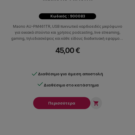
Κωδικός : 900083
Maono AU-PM461TR, USB πυκνωτικό καρδιοειδές μικρόφωνο
για οικιακά στούντιο και χρήσεις podcasting, live streaming,
gaming, τηλεδιασκέψεις και κάθε είδους διαδικτυακή εφαρμογή
που απαιτεί μικρόφωνο.
45,00 €
Διαθέσιμο για άμεση αποστολή
Διαθέσιμο στο κατάστημα

Περισσότερα