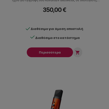
ήχου γισ εγγραφή δύο καναλιών απευθείας σε υπολογιστή,
tablet ή κινητό τηλέφωνο, 24 bit/48 kHz ψηφιακή ηχογράφηση ή
350,00 €
streaming. Το MV7i δίνει τη δυνατότητα σύνδεσης δεύτερου
μικροφώνου ή ακόμα και μουσικού οργάνου απευθείας σε αυτό
και μέσω της εφαρμογής MOTIV Mix ή MOTIV Mobile ηχογραφεί
και τα δύο κανάλια με ευκολία!
Διαθέσιμο για άμεση αποστολή
Διαθέσιμο στο κατάστημα

Περισσότερα