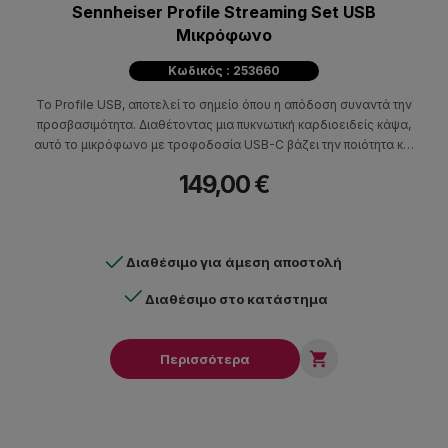
Sennheiser Profile Streaming Set USB
Mικρόφωνο
Κωδικός : 253660
Το Profile USB, αποτελεί το σημείο όπου η απόδοση συναντά την
προσβασιμότητα. Διαθέτοντας μια πυκνωτική καρδιοειδείς κάψα,
αυτό το μικρόφωνο με τροφοδοσία USB-C βάζει την ποιότητα και
τη σχεδίαση ήχου πάνω από όλα.
149,00 €
Διαθέσιμο για άμεση αποστολή
Διαθέσιμο στο κατάστημα

Περισσότερα