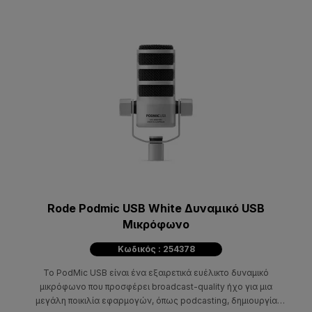
Rode Podmic USB White Δυναμικό USB
Mικρόφωνο
Κωδικός : 254378
Το PodMic USB είναι ένα εξαιρετικά ευέλικτο δυναμικό
μικρόφωνο που προσφέρει broadcast-quality ήχο για μια
μεγάλη ποικιλία εφαρμογών, όπως podcasting, δημιουργία