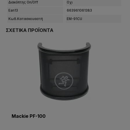
Διακόπτης On/off
Οχι
Ean13
663961061383
Κωδ.Κατασκευαστή
EM-91CU
ΣΧΕΤΙΚΆ ΠΡΟΪΌΝΤΑ
Mackie PF-100