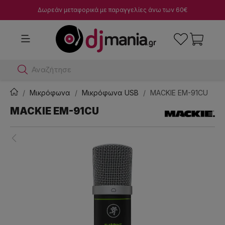
Δωρεάν μεταφορικά με παραγγελίες άνω των 60€
Αναζήτησε dj μίκτ
Μικρόφωνα
Μικρόφωνα USB
MACKIE EM-91CU
MACKIE EM-91CU