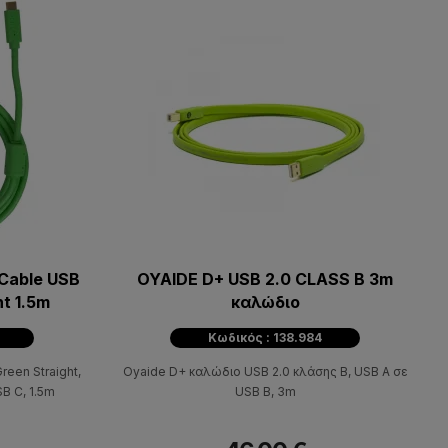
Cable USB
OYAIDE D+ USB 2.0 CLASS B 3m
ht 1.5m
καλώδιο
Κωδικός : 138.984
reen Straight,
Oyaide D+ καλώδιο USB 2.0 κλάσης B, USB A σε
B C, 1.5m
USB B, 3m