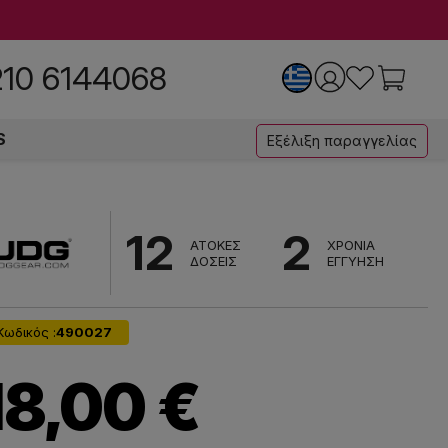
210 6144068
S
Εξέλιξη παραγγελίας
12
2
ΑΤΟΚΕΣ
ΧΡΟΝΙΑ
ΔΟΣΕΙΣ
ΕΓΓΥΗΣΗ
Κωδικός :
490027
18,00 €