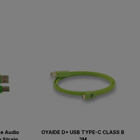
e Audio
OYAIDE D+ USB TYPE-C CLASS B
 Straight
2M