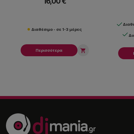
16,00 €
Διαθ
Διαθέσιμο - σε 1-3 μέρες
Δι

Περισσότερα