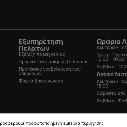
Εξυπηρέτηση
Ωράριο Λ
Πελατών
Δευτέρα - Τετ
Εξέλιξη παραγγελίας
Τρίτη - Πέμπτ
10:00 - 20:30
Έρευνα Ικανοποίησης Πελατών
Σάββατο: 10:0
Προτάσεις για βελτίωση των
υπηρεσιών
Ωράριο Λειτ
Φόρμα Επικοινωνίας
Δευτέρα - Παρ
18:00
Σάββατο 8/8 :
Σάββατο 22/8 
 προσφέρουμε προσωποποιημένη εμπειρία περιήγησης.