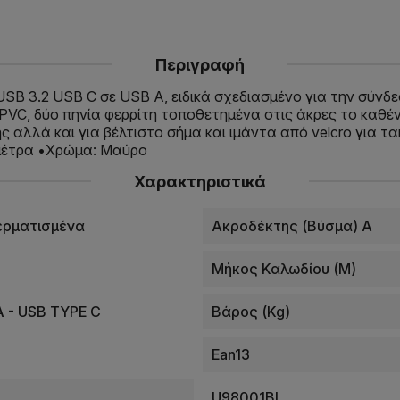
Περιγραφή
ο USB 3.2 USB C σε USB A, ειδικά σχεδιασμένο για την σύ
PVC, δύο πηνία φερρίτη τοποθετημένα στις άκρες το καθέ
 αλλά και για βέλτιστο σήμα και ιμάντα από velcro για τ
 μέτρα •Χρώμα: Μαύρο
Χαρακτηριστικά
ερματισμένα
Ακροδέκτης (βύσμα) A
Μήκος Καλωδίου (m)
 - USB TYPE C
Βάρος (kg)
Ean13
U98001BL