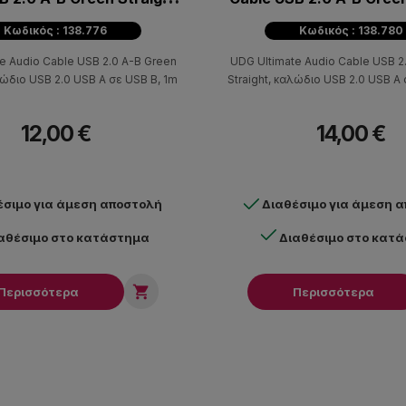
1m
2m
Κωδικός : 138.776
Κωδικός : 138.780
e Audio Cable USB 2.0 A-B Green
UDG Ultimate Audio Cable USB 2
λώδιο USB 2.0 USB A σε USB B, 1m
Straight, καλώδιο USB 2.0 USB A
12,00 €
14,00 €
έσιμο για άμεση αποστολή
Διαθέσιμο για άμεση 
αθέσιμο στο κατάστημα
Διαθέσιμο στο κατ

Περισσότερα
Περισσότερα