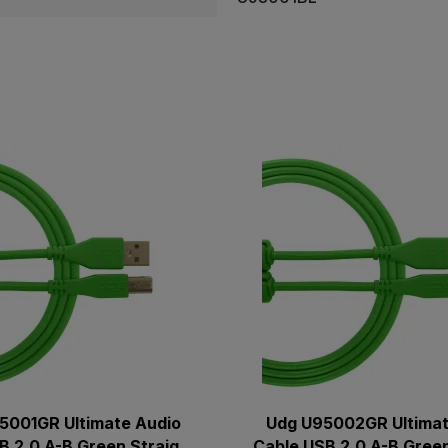
5001GR Ultimate Audio
Udg U95002GR Ultimat
B 2.0 A-B Green Straight
Cable USB 2.0 A-B Green