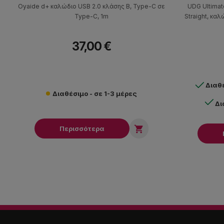
Oyaide d+ καλώδιο USB 2.0 κλάσης B, Type-C σε
UDG Ultimat
Type-C, 1m
Straight, καλ
37,00 €
Διαθ
Διαθέσιμο - σε 1-3 μέρες
Δι

Περισσότερα