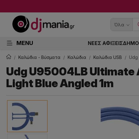
Όλα
MENU
ΝΕΕΣ ΑΦΙΞΕΙΣ
ΔΗΜΟ
Καλώδια - Βύσματα
Καλώδια
Καλώδια USB
Udg 
Udg U95004LB Ultimate A
Light Blue Angled 1m