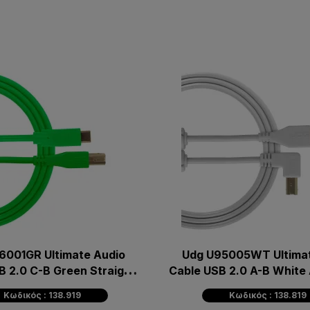
6001GR Ultimate Audio
Udg U95005WT Ultimat
B 2.0 C-B Green Straight
Cable USB 2.0 A-B White
1.5m
Κωδικός : 138.919
Κωδικός : 138.819