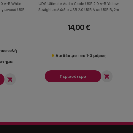
.0 A-B White
UDG Ultimate Audio Cable USB 2.0 A-B Yellow
ε γωνιακό USB
Straight, καλώδιο USB 2.0 USB A σε USB B, 2m
14,00 €
αποστολή
Διαθέσιμο - σε 1-3 μέρες
άστημα

Περισσότερα
