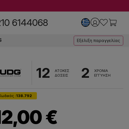
210 6144068
S
Εξέλιξη παραγγελίας
12
2
ΑΤΟΚΕΣ
ΧΡΟΝΙΑ
ΔΟΣΕΙΣ
ΕΓΓΥΗΣΗ
Κωδικός :
138.792
12,00 €