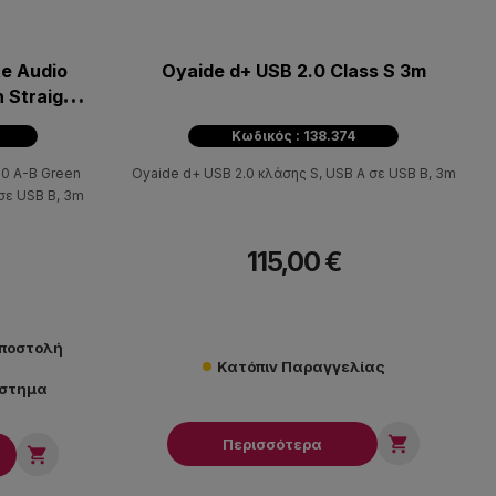
e Audio
Oyaide d+ USB 2.0 Class S 3m
 Straight
Κωδικός : 138.374
.0 A-B Green
Oyaide d+ USB 2.0 κλάσης S, USB A σε USB B, 3m
 σε USB B, 3m
115,00 €
αποστολή
Κατόπιν Παραγγελίας
άστημα

Περισσότερα
