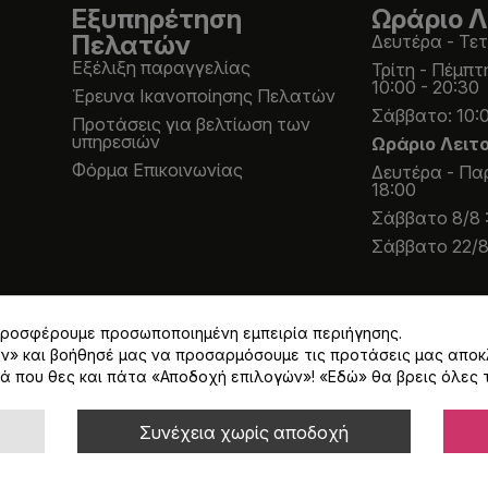
Εξυπηρέτηση
Ωράριο Λ
Πελατών
Δευτέρα - Τετ
Εξέλιξη παραγγελίας
Τρίτη - Πέμπτ
10:00 - 20:30
Έρευνα Ικανοποίησης Πελατών
Σάββατο: 10:0
Προτάσεις για βελτίωση των
υπηρεσιών
Ωράριο Λειτ
Φόρμα Επικοινωνίας
Δευτέρα - Παρ
18:00
Σάββατο 8/8 :
Σάββατο 22/8 
 προσφέρουμε προσωποποιημένη εμπειρία περιήγησης.
ων» και βοήθησέ μας να προσαρμόσουμε τις προτάσεις μας αποκ
ά που θες και πάτα «Αποδοχή επιλογών»! «
Εδώ
» θα βρεις όλες 
Α 24% εκτός και αν αναγράφεται διαφορετικά.
Συνέχεια χωρίς αποδοχή
Κατασκευή eshop