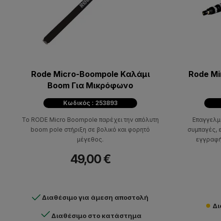
Rode Micro-Boompole Kαλάμι
Rode Mi
Boom Για Μικρόφωνο
Κωδικός : 253893
Το RODE Micro Boompole παρέχει την απόλυτη
Επαγγελμα
boom pole στήριξη σε βολικό και φορητό
συμπαγές, ε
μέγεθος.
εγγραφή
49,00 €
Διαθέσιμο για άμεση αποστολή
Δι
Διαθέσιμο στο κατάστημα