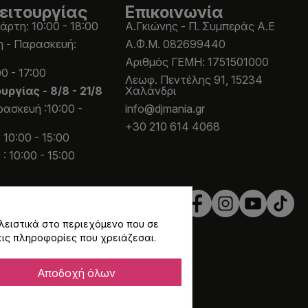
ειτουργίας
Επικοινωνία
άρτη: 10:00 - 18:00
Α.Γκιώνης - Π. Συμπεράς Α.Ε
η - Παρασκευή:
Α.Φ.Μ. 082699440
Aριθμός ΓΕΜΗ: 1751501000
0 - 17:00
Λεωφ. Πεντέλης 91, 15234
ουργίας -
8/8 - 21/8
Χαλάνδρι
ασκευή :10:00 -
info@djmania.gr
+30 210 614 4068
 10:00 - 15:00
: 10:00 - 15:00
λειστικά στο περιεχόμενο που σε
τις πληροφορίες που χρειάζεσαι.
Αποδοχή όλων