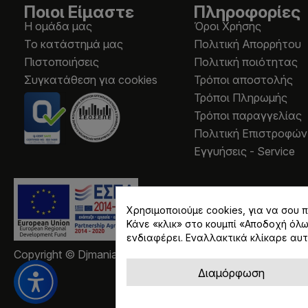
Ποιοι Είμαστε
Πληροφορίες
Η ομάδα μας
Όροι Χρήσης
Το κατάστημά μας
Πολιτική Απορρήτου
Πιστοποιήσεις
Πολιτική ποιότητας
Συγκατάθεση για cookies
Τρόποι αποστολής
Τρόποι Πληρωμής
Τρόποι παραγγελίας
Πολιτική Επιστροφών
Εγγυήσεις - Service
Χρησιμοποιούμε cookies, για να σου
Κάνε «κλικ» στο κουμπί «Αποδοχή όλ
ενδιαφέρει. Εναλλακτικά κλίκαρε αυτ
Copyright © Djmania 2026 / Οι τιμές περιλαμβάνουν ΦΠ
Διαμόρφωση