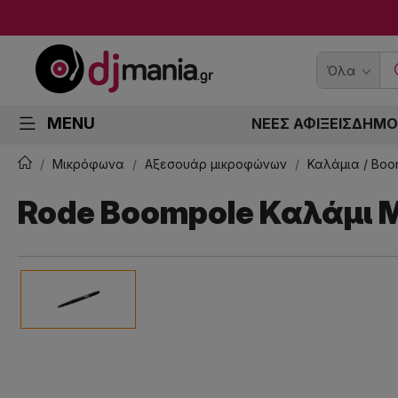
Όλα
MENU
ΝΕΕΣ ΑΦΙΞΕΙΣ
ΔΗΜΟ
Μικρόφωνα
Αξεσουάρ μικροφώνων
Καλάμια / Bo
Rode Boompole Καλάμι