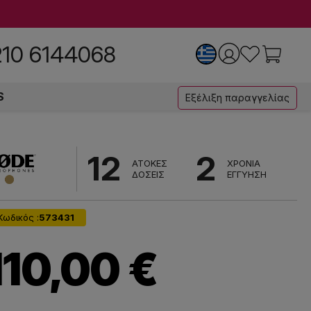
210 6144068
S
Εξέλιξη παραγγελίας
12
2
ΑΤΟΚΕΣ
ΧΡΟΝΙΑ
ΔΟΣΕΙΣ
ΕΓΓΥΗΣΗ
Κωδικός :
573431
110,00 €