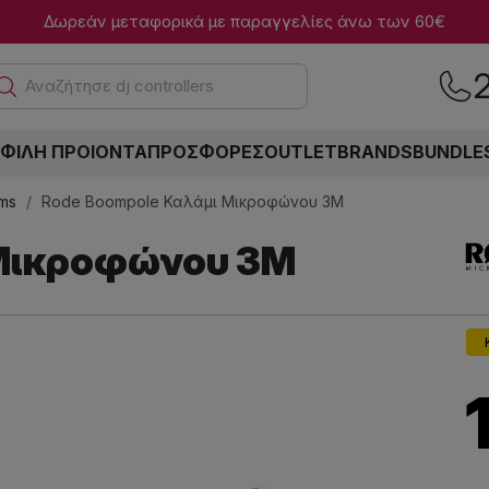
Δωρεάν μεταφορικά με παραγγελίες άνω των 60€
Α
ΦΙΛΗ ΠΡΟΙΟΝΤΑ
ΠΡΟΣΦΟΡΕΣ
OUTLET
BRANDS
BUNDLE
oms
Rode Boompole Καλάμι Μικροφώνου 3Μ
 Μικροφώνου 3Μ