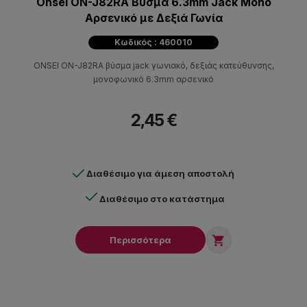
Onsei ON-J82RA Βύσμα 6.3mm Jack Mono
Αρσενικό με Δεξιά Γωνία
Κωδικός : 460010
ONSEI ON-J82RA βύσμα jack γωνιακό, δεξιάς κατεύθυνσης,
μονοφωνικό 6.3mm αρσενικό
2,45 €
Διαθέσιμο για άμεση αποστολή
Διαθέσιμο στο κατάστημα

Περισσότερα