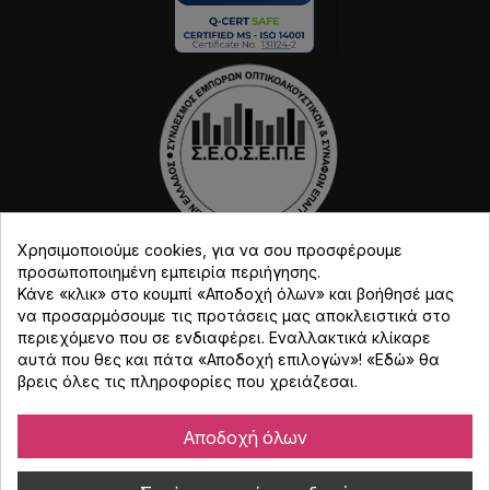
Χρησιμοποιούμε cookies, για να σου προσφέρουμε
προσωποποιημένη εμπειρία περιήγησης.
Κάνε «κλικ» στο κουμπί «Αποδοχή όλων» και βοήθησέ μας
να προσαρμόσουμε τις προτάσεις μας αποκλειστικά στο
περιεχόμενο που σε ενδιαφέρει. Εναλλακτικά κλίκαρε
αυτά που θες και πάτα «Αποδοχή επιλογών»! «
Εδώ
» θα
βρεις όλες τις πληροφορίες που χρειάζεσαι.
Copyright © Djmania 2026 / Οι τιμές περιλαμβάνουν
ΦΠΑ 24% εκτός και αν αναγράφεται διαφορετικά.
Αποδοχή όλων