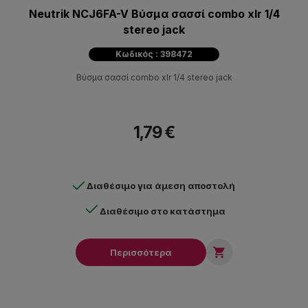
Neutrik NCJ6FA-V Βύσμα σασσί combo xlr 1/4
stereo jack
Κωδικός : 398472
Βύσμα σασσί combo xlr 1/4 stereo jack
1,79 €
Διαθέσιμο για άμεση αποστολή
Διαθέσιμο στο κατάστημα

Περισσότερα