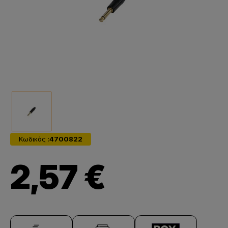
Κωδικός :
4700822
2,57 €