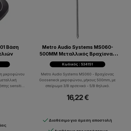
-01 Βάση
Metro Audio Systems MS060-
ελιών
500MM Μεταλλικός Βραχίονας
Gooseneck
Κωδικός : 534151
άση μικροφώνου
Metro Audio Systems MS060 - Βραχίονας
μεταλλική
Gooseneck μικροφώνου, μήκους 500mm, με
όπτης sensitive
σπείρωμα 3/8 αρσενικό - 5/8 θηλυκό.
ποίηση.
16,22 €
Διαθέσιμο για άμεση αποστολή
ίας
Διαθέσιμο στο κατάστημα