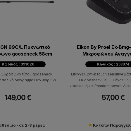
GN 99C/L Πυκνωτικό
Eikon By Proel Ek-Bmg
φωνο gooseneck 58cm
Μικροφώνου Αναγγ
Κωδικός : 391026
Κωδικός : 253974
ό μικρόφωνο τύπου gooseneck,
Επαγγελματική touch sensitive β
ς πολικό διάγραμμα (125 μοιρών)
EK goosneck με LED ένδειξη, 
κατασκευή και Phantom power. Διακ
touch για αξιόπιστη ενεργο
149,00 €
57,00 €
αθέσιμο - σε 2-3 μέρες
Κατόπιν Παραγγελ