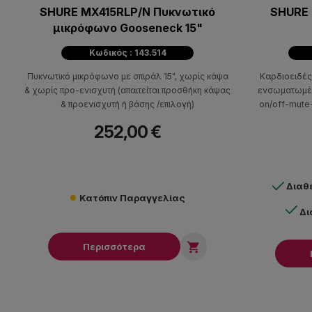
SHURE MX415RLP/N Πυκνωτικό
SHURE 
μικρόφωνο Gooseneck 15"
Κωδικός : 143.514
Πυκνωτικό μικρόφωνο με σπιράλ 15", χωρίς κάψα
Καρδιοειδές
& χωρίς προ-ενισχυτή (απαιτείται προσθήκη κάψας
ενσωματωμένο
& προενισχυτή ή βάσης /επιλογή)
οn/off-mute
προενισχ. pha
252,00 €
Διαθ
Κατόπιν Παραγγελίας
Δι

Περισσότερα