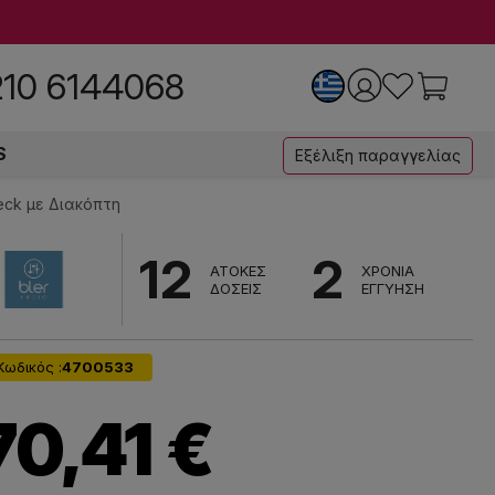
210 6144068
S
Εξέλιξη παραγγελίας
eck με Διακόπτη
12
2
ΑΤΟΚΕΣ
ΧΡΟΝΙΑ
ΔΟΣΕΙΣ
ΕΓΓΥΗΣΗ
Κωδικός :
4700533
70,41 €