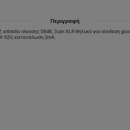
Περιγραφή
ff, επίπεδο σίγασης 58dB, 3 pin XLR θηλυκό για σύνδεση go
24-52V, κατανάλωση 2mA.