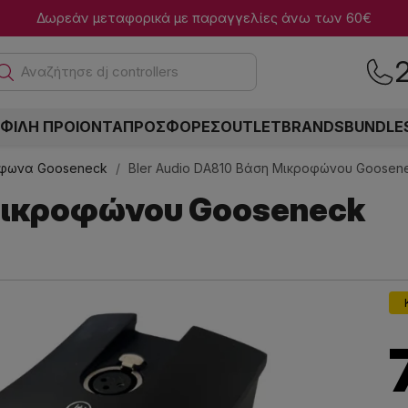
Δωρεάν μεταφορικά με παραγγελίες άνω των 60€
Αναζ
ΦΙΛΗ ΠΡΟΙΟΝΤΑ
ΠΡΟΣΦΟΡΕΣ
OUTLET
BRANDS
BUNDLE
φωνα Gooseneck
Bler Audio DA810 Βάση Μικροφώνου Goosen
 Μικροφώνου Gooseneck