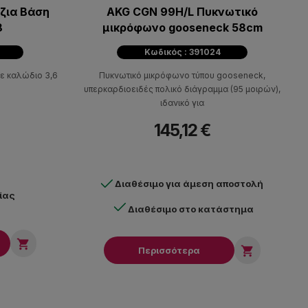
ζια Βάση
AKG CGN 99H/L Πυκνωτικό
8
μικρόφωνο gooseneck 58cm
Κωδικός : 391024
με καλώδιο 3,6
Πυκνωτικό μικρόφωνο τύπου gooseneck,
υπερκαρδιοειδές πολικό διάγραμμα (95 μοιρών),
ιδανικό για
145,12 €
Διαθέσιμο για άμεση αποστολή
ίας
Διαθέσιμο στο κατάστημα


Περισσότερα