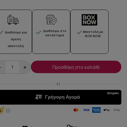
Διαθέσιμο στο
Αποστολή με
Διαθέσιμο για
κατάστημα
BOX NOW
άμεση
αποστολή
-
+
Προσθήκη στο καλάθι