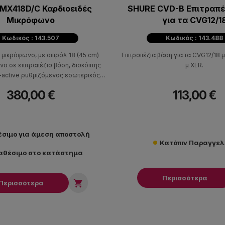
MX418D/C Καρδιοειδές
SHURE CVD-B Επιτραπέ
Μικρόφωνο
για τα CVG12/1
Κωδικός : 143.507
Κωδικός : 143.488
 μικρόφωνο, με σπιράλ 18 (45 cm)
Επιτραπέζια βάση για τα CVG12/18 
 σε επιτραπέζια βάση, διακόπτης
μ XLR.
-active ρυθμιζόμενος εσωτερικός
ntom, 4,5μ καλώδιο 3 pin male XLR.
380,00 €
113,00 €
έσιμο για άμεση αποστολή
Κατόπιν Παραγγελ
αθέσιμο στο κατάστημα
Περισσότερα

Περισσότερα