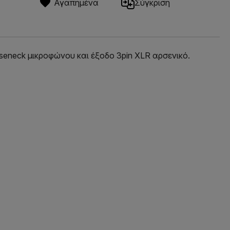
Αγαπημένα
Σύγκριση
oseneck μικροφώνου και έξοδο 3pin XLR αρσενικό.