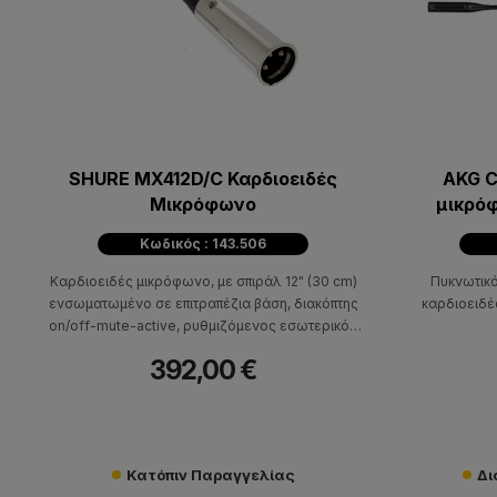
SHURE MX412D/C Καρδιοειδές
AKG C
Μικρόφωνο
μικρό
Κωδικός : 143.506
Καρδιοειδές μικρόφωνο, με σπιράλ 12" (30 cm)
Πυκνωτικ
ενσωματωμένο σε επιτραπέζια βάση, διακόπτης
καρδιοειδέ
οn/off-mute-active, ρυθμιζόμενος εσωτερικός
προενισχ. phantom, 4,5μ καλώδιο 3 pin male XLR.
392,00 €
Κατόπιν Παραγγελίας
Δι