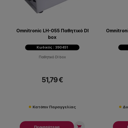
Omnitronic LH-055 Παθητικό DI
Omnitron
box
Κωδικός : 390451
Παθητικό DI box
51,79 €
Κατόπιν Παραγγελίας
Δι

Περισσότερα