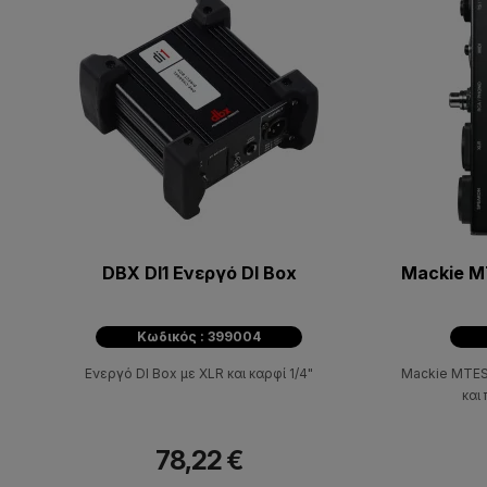
DBX DI1 Ενεργό DI Box
Mackie M
Κωδικός : 399004
Ενεργό DI Box με XLR και καρφί 1/4"
Mackie MTES
και
78,22 €