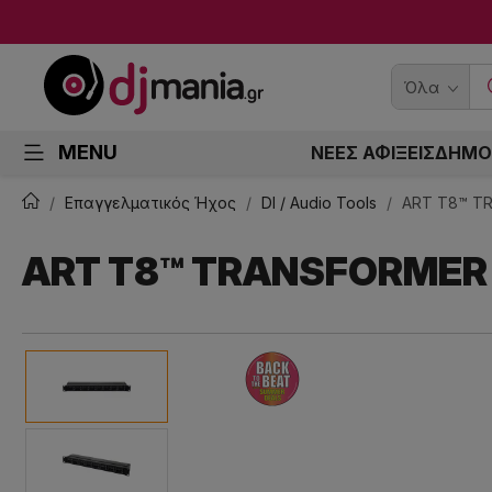
Όλα
MENU
ΝΕΕΣ ΑΦΙΞΕΙΣ
ΔΗΜΟ
Επαγγελματικός Ήχος
DI / Audio Tools
ART T8™ T
ART T8™ TRANSFORMER