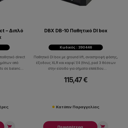
ct – Διπλό
DBX DB-10 Παθητικό DI box
x
Κωδικός : 390446
παθητικό direct
Παθητικό DI box με ground lift, αναστροφή φάσης,
ημάτων από
έξοδους XLR και καρφί 1/4 (thru), pad 3 θέσεων
uts σε balanced
στην είσοδο για σήματα επιπέδου
κανάλια, Thru
instrument/line/speaker
115,47 €
ι phase invert.
μέρες
Κατόπιν Παραγγελίας


Περισσότερα