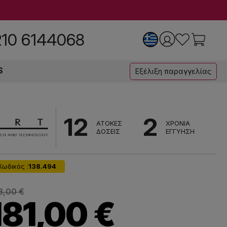
210 6144068
S
Εξέλιξη παραγγελίας
12
2
ΑΤΟΚΕΣ
ΧΡΟΝΙΑ
ΔΟΣΕΙΣ
ΕΓΓΥΗΣΗ
Κωδικός :
138.494
3,00 €
181,00 €