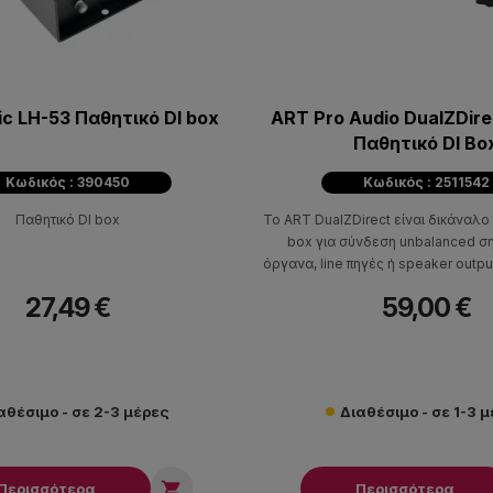
ic LH-53 Παθητικό DI box
ART Pro Audio DualZDire
Παθητικό DI Bo
Κωδικός : 390450
Κωδικός : 2511542
Παθητικό DI box
Το ART DualZDirect είναι δικάναλο 
box για σύνδεση unbalanced σ
όργανα, line πηγές ή speaker outp
XLR εισόδους, με δύο ανεξάρτητα 
27,49 €
59,00 €
εξόδους, attenuation, ground lift κα
αθέσιμο - σε 2-3 μέρες
Διαθέσιμο - σε 1-3 

Περισσότερα
Περισσότερα