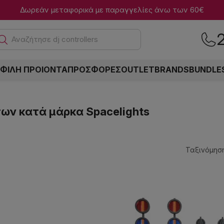
Δωρεάν μεταφορικά με παραγγελίες άνω των 60€
Αναζήτησε dj controllers
ΦΙΛΗ ΠΡΟΙΟΝΤΑ
ΠΡΟΣΦΟΡΕΣ
OUTLET
BRANDS
BUNDLE
ων κατά μάρκα Spacelights
Ταξινόμηση