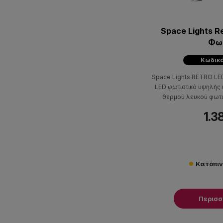
Space Lights R
Φω
Κωδικό
Space Lights RETRO LE
LED φωτιστικό υψηλής
θερμού λευκού φωτι
φω
1.3
Κατόπι
Περισ