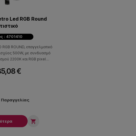
etro Led RGB Round
τιστικό
ς : 4701410
D RGB ROUND, επαγγελματικό
 ισχύος 500W, με συνδυασμό
σμού 2200K και RGB pixel
τισμού.
85,08 €
ν Παραγγελίας

σότερα