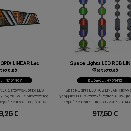
 3PIX LINEAR Led
Space Lights LED RGB LI
τιστικό
Φωτιστικό
ς : 4701407
Κωδικός : 4701412
INEAR, επαγγελματικό LED
Space Lights LED RGB LINEAR, επαγγ
σχύος 200W, με δυνατότητες
γραμμικό LED φωτιστικό ισχύος 450W, μ
 θερμό λευκό φωτισμό 1800K.
θερμού λευκού φωτισμού 2200K και 14
τηλεοπτικά πλατό και events.
για εντυπωσιακά εφέ. Ιδανικό για σκηνικά
9,26 €
917,60 €
πλατό, θεατρικές παραγωγές και events
αισθητική.