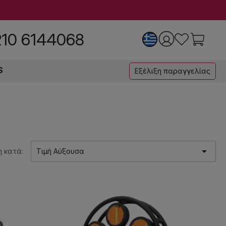
210 6144068
S
Εξέλιξη παραγγελίας

 κατά:
Τιμή Αύξουσα