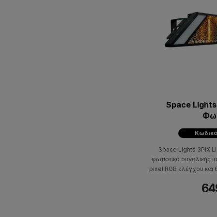
Space LIghts
Φω
Κωδικό
Space Lights 3PIX L
φωτιστικό συνολικής ι
pixel RGB ελέγχου και
Ιδανικό για σκηνικά, 
64