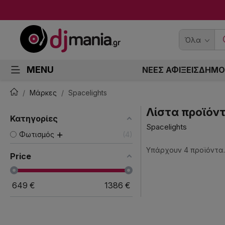
Όλα
MENU
ΝΕΕΣ ΑΦΙΞΕΙΣ
ΔΗΜΟ
Μάρκες
Spacelights
Λίστα προϊόντ
Κατηγορίες
Spacelights
Φωτισμός
4
Υπάρχουν 4 προϊόντα.
Price
649
€
1386
€