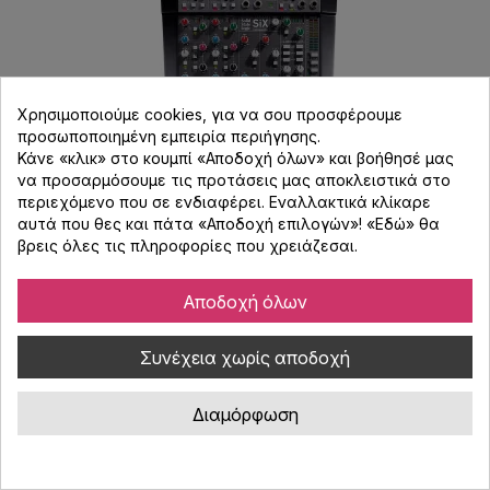
Χρησιμοποιούμε cookies, για να σου προσφέρουμε
προσωποποιημένη εμπειρία περιήγησης.
Κάνε «κλικ» στο κουμπί «Αποδοχή όλων» και βοήθησέ μας
να προσαρμόσουμε τις προτάσεις μας αποκλειστικά στο
περιεχόμενο που σε ενδιαφέρει. Εναλλακτικά κλίκαρε
αυτά που θες και πάτα «Αποδοχή επιλογών»! «
Εδώ
» θα
βρεις όλες τις πληροφορίες που χρειάζεσαι.
Solid State Logic SSL Six Αναλογική Κονσόλα
Ήχου
Αποδοχή όλων
Κωδικός : 900955
Solid State Logic SSL Six, φορητή αναλογική κονσόλα ήχου 6
Συνέχεια χωρίς αποδοχή
καναλιών με 2 εισόδους Mic/Line με προ-ενισχύσεις
SuperAnalogueTM (66dB Gain), 2 στερεοφωνικές εισόδους, EQ
Διαμόρφωση
2 περιοχών, 75Hz High-pass filter, ένα κουμπί ενεργοποίησης
1.222,00 €
compressor και faders των 100mm.