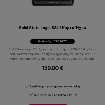
Solid State Logic SSL 1 Κάρτα Ήχου
Κωδικός : 4703077
Solid State Logic SSL 1, compact κάρτα ήχου USB-C 2-in / 2-out
που διαθέτει έναν SSL-designed προενισχυτή μικροφώνου με
+48V phantom power, high-pass filter και Legacy 4K Analogue
Enhancement, προσφέροντας καθαρή ηχογράφηση με
159,00 €
δυνατότητα προσθήκης του χαρακτηριστικού αναλογικού
χαρακτήρα των θρυλικών SSL 4000 series κονσολών.
Διαθέσιμο για άμεση αποστολή
Διαθέσιμο στο κατάστημα