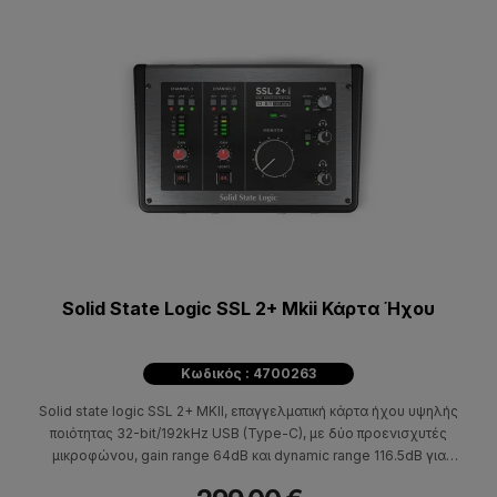
Solid State Logic SSL 2+ Mkii Κάρτα Ήχου
Κωδικός : 4700263
Solid state logic SSL 2+ MKII, επαγγελματική κάρτα ήχου υψηλής
ποιότητας 32-bit/192kHz USB (Type-C), με δύο προενισχυτές
μικροφώνου, gain range 64dB και dynamic range 116.5dB για
επαγγελματικής ποιότητα ήχου.