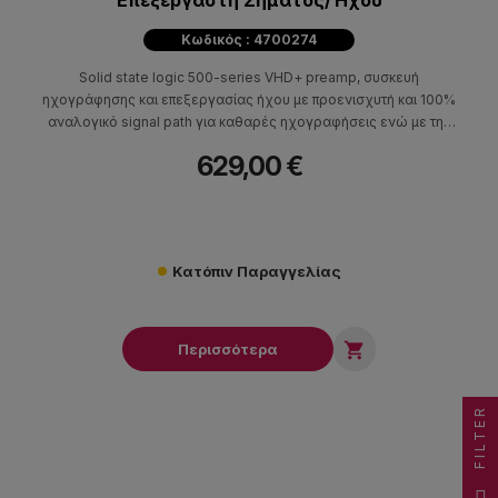
Επεξεργαστή Σήματος/Ήχου
Κωδικός : 4700274
Solid state logic 500-series VHD+ preamp, συσκευή
ηχογράφησης και επεξεργασίας ήχου με προενισχυτή και 100%
αναλογικό signal path για καθαρές ηχογραφήσεις ενώ με την
λειτουργία VHD παράγει αρμονική παραμόρφωση.
629,00 €
Κατόπιν Παραγγελίας

Περισσότερα
FILTER