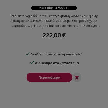
Κωδικός : 4700261
Solid state logic SSL 2 MKII, επαγγελματική κάρτα ήχου υψηλής
ποιότητας 32-bit/192kHz USB (Type-C), με δύο προενισχυτές
μικροφώνου, gain range 64dB και dynamic range 116.5dB για
επαγγελματικής ποιότητα ήχου.
222,00 €
Διαθέσιμο για άμεση αποστολή
Διαθέσιμο στο κατάστημα

Περισσότερα