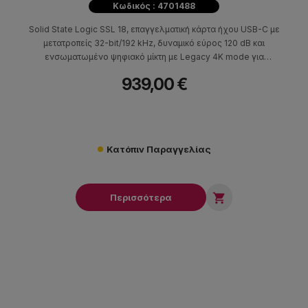
Κωδικός : 4701488
Solid State Logic SSL 18, επαγγελματική κάρτα ήχου USB-C με
μετατροπείς 32-bit/192 kHz, δυναμικό εύρος 120 dB και
ενσωματωμένο ψηφιακό μίκτη με Legacy 4K mode για
αναλογική χροιά και vintage χαρακτήρα.
939,00 €
Κατόπιν Παραγγελίας

Περισσότερα