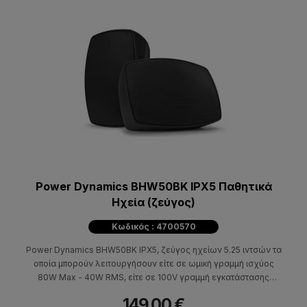
Power Dynamics BHW50BK IPX5 Παθητικά
Ηχεία (ζεύγος)
Κωδικός : 4700570
Power Dynamics BHW50BK IPX5, ζεύγος ηχείων 5.25 ιντσών τα
οποία μπορούν λειτουργήσουν είτε σε ωμική γραμμή ισχύος
80W Max - 40W RMS, είτε σε 100V γραμμή εγκατάστασης
ισχύος 30W - 100V. Ιδανικά για εξωτερική χρήση.
149,00 €