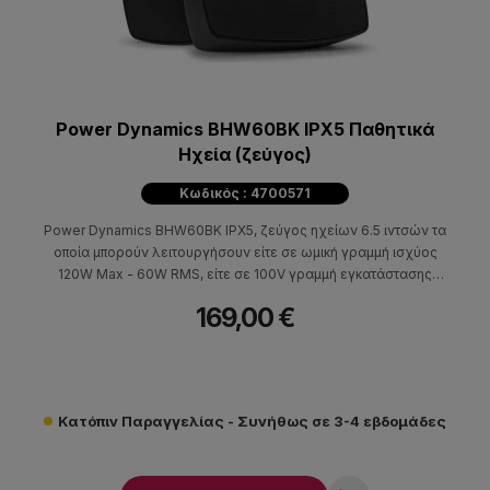
Power Dynamics BHW60BK IPX5 Παθητικά
Ηχεία (ζεύγος)
Κωδικός : 4700571
Power Dynamics BHW60BK IPX5, ζεύγος ηχείων 6.5 ιντσών τα
οποία μπορούν λειτουργήσουν είτε σε ωμική γραμμή ισχύος
120W Max - 60W RMS, είτε σε 100V γραμμή εγκατάστασης
ισχύος 40W - 100V. Ιδανικά για εξωτερική χρήση.
169,00 €
Κατόπιν Παραγγελίας - Συνήθως σε 3-4 εβδομάδες