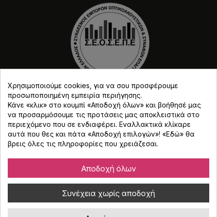
Χρησιμοποιούμε cookies, για να σου προσφέρουμε
προσωποποιημένη εμπειρία περιήγησης.
Κάνε «κλικ» στο κουμπί «Αποδοχή όλων» και βοήθησέ μας
να προσαρμόσουμε τις προτάσεις μας αποκλειστικά στο
περιεχόμενο που σε ενδιαφέρει. Εναλλακτικά κλίκαρε
αυτά που θες και πάτα «Αποδοχή επιλογών»! «
Εδώ
» θα
Copyright © Djmania 2026 / Οι τιμές περιλαμβάνουν
βρεις όλες τις πληροφορίες που χρειάζεσαι.
ΦΠΑ 24% εκτός και αν αναγράφεται διαφορετικά.
Αποδοχή όλων
Συνέχεια χωρίς αποδοχή