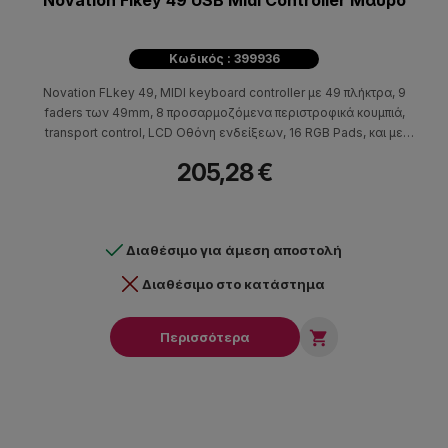
Novation Flkey 49 USB Midi Controller Μαύρο
Κωδικός : 399936
Novation FLkey 49, MIDI keyboard controller με 49 πλήκτρα, 9
faders των 49mm, 8 προσαρμοζόμενα περιστροφικά κουμπιά,
transport control, LCD Οθόνη ενδείξεων, 16 RGB Pads, και με
step sequencer.
205,28 €
Διαθέσιμο για άμεση αποστολή
Διαθέσιμο στο κατάστημα

Περισσότερα