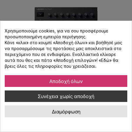
Χρησιμοποιούμε cookies, για να σου προσφέρουμε
προσωποποιημένη εμπειρία περιήγησης.
Κάνε «κλικ» στο κουμπί «Αποδοχή όλων» και βοήθησέ μας
να προσαρμόσουμε τις προτάσεις μας αποκλειστικά στο
περιεχόμενο που σε ενδιαφέρει. Εναλλακτικά κλίκαρε
αυτά που θες και πάτα «Αποδοχή επιλογών»! «
Εδώ
» θα
βρεις όλες τις πληροφορίες που χρειάζεσαι.
Αποδοχή όλων
Novation Launch Control Xl MKIII Portable
Control Panel
Συνέχεια χωρίς αποδοχή
Κωδικός : 253494
USB controller για πλήρη έλεγχο σε Daw, VST instruments και
Διαμόρφωση
external hardware.